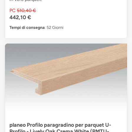
PC
510,40 €
442,10 €
Tempi di consegna
: 52 Giorni
planeo Profilo paragradino per parquet U-
Profilo - Lively Oak Crema White (PMTU-