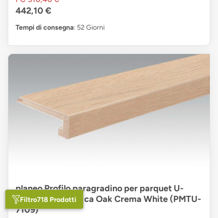
442,10 €
Tempi di consegna
: 52 Giorni
planeo Profilo paragradino per parquet U-
Profilo - Authentica Oak Crema White (PMTU-
Filtro
718 Prodotti
7109)