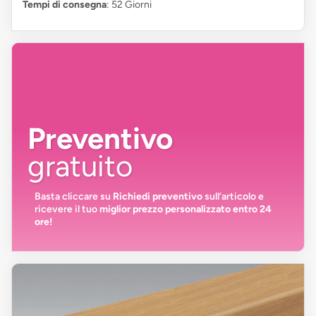
Tempi di consegna
: 52 Giorni
Preventivo
gratuito
Basta cliccare su
Richiedi preventivo
sull’articolo e
ricevere il tuo
miglior prezzo personalizzato entro 24
ore!