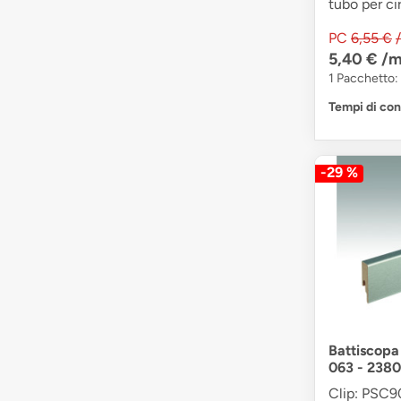
tubo per cir
PC
6,55 €
5,40 €
/m
1 Pacchetto: 
Tempi di co
-29 %
Battiscopa
063 - 2380
Clip: PSC90