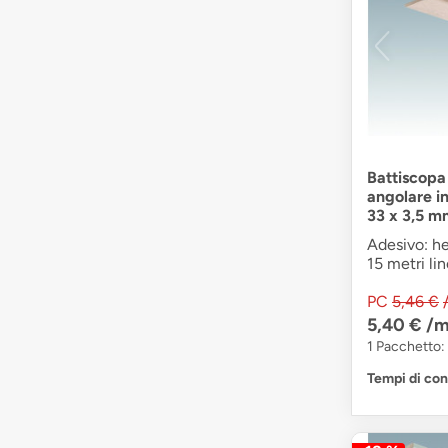
Battiscopa
angolare i
33 x 3,5 m
Adesivo: he
15 metri lin
PC
5,46 €
5,40 €
/m
1 Pacchetto: 
Tempi di co