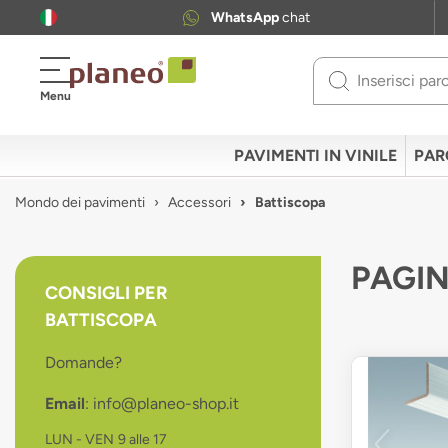
WhatsApp
chat
Use
Menu
up
and
down
PAVIMENTI IN VINILE
PAR
arrows
to
Mondo dei pavimenti
Accessori
Battiscopa
select
available
result.
PAGIN
Press
CONSIGLI PER
enter
BATTISCOPA
to
go
Domande?
to
selected
Email
: info@planeo-shop.it
search
result.
LUN - VEN
9 alle 17
Touch