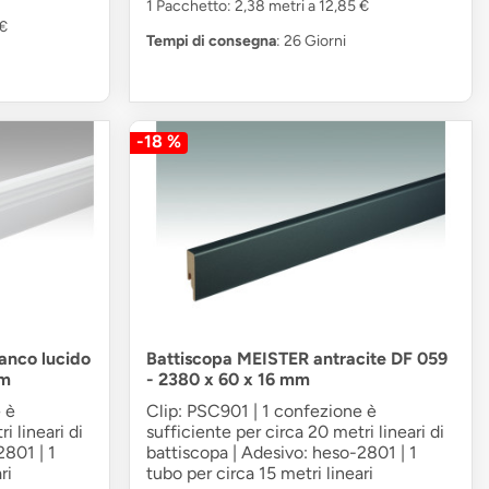
1 Pacchetto: 2,38 metri a 12,85 €
 €
Tempi di consegna
: 26 Giorni
-18 %
anco lucido
Battiscopa MEISTER antracite DF 059
mm
- 2380 x 60 x 16 mm
 è
Clip: PSC901 | 1 confezione è
i lineari di
sufficiente per circa 20 metri lineari di
2801 | 1
battiscopa | Adesivo: heso-2801 | 1
ri
tubo per circa 15 metri lineari