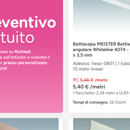
eventivo
tuito
Battiscopa MEISTER Batti
angolare Whiteline 4074 -
ccare su
Richiedi
x 3,5 mm
o
sull’articolo e ricevere il
or prezzo personalizzato
Adesivo: heso-2801 | 1 tubo
ore!
15 metri lineari
PC
5,46 €
/metri
5,40 €
/metri
1 Pacchetto: 2,38 metri a 12,85
Tempi di consegna
: 26 Giorni