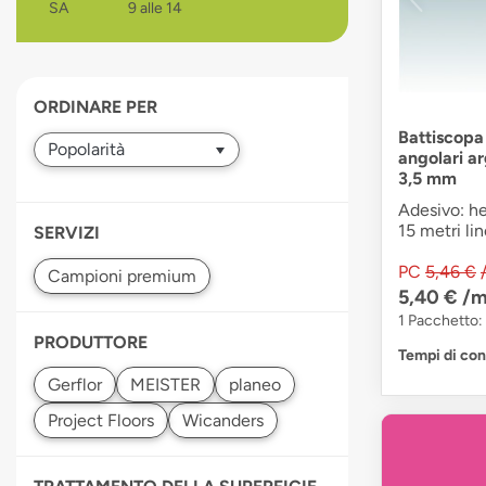
SA
9 alle 14
devices
users
can
use
ORDINARE PER
touch
and
Battiscopa
angolari a
swipe
3,5 mm
gestures.
Adesivo: he
15 metri lin
SERVIZI
PC
5,46 €
5,40 €
/m
1 Pacchetto: 
PRODUTTORE
Tempi di co