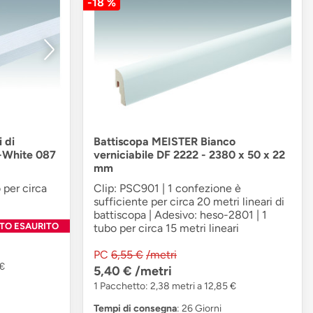
-18 %
 di
Battiscopa MEISTER Bianco
c-White 087
verniciabile DF 2222 - 2380 x 50 x 22
mm
 per circa
Clip: PSC901 | 1 confezione è
sufficiente per circa 20 metri lineari di
battiscopa | Adesivo: heso-2801 | 1
TO ESAURITO
tubo per circa 15 metri lineari
PC
6,55 €
/metri
 €
5,40 €
/metri
1 Pacchetto: 2,38 metri a 12,85 €
Tempi di consegna
: 26 Giorni