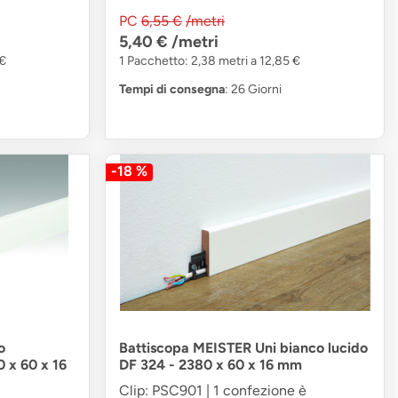
PC
6,55 €
/metri
5,40 €
/metri
 €
1 Pacchetto: 2,38 metri a 12,85 €
Tempi di consegna
: 26 Giorni
-18 %
o
Battiscopa MEISTER Uni bianco lucido
0 x 60 x 16
DF 324 - 2380 x 60 x 16 mm
Clip: PSC901 | 1 confezione è