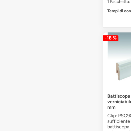
1 Pacchetto: 
Tempi di co
-18 %
Battiscop
verniciabi
mm
Clip: PSC90
sufficiente 
battiscopa 