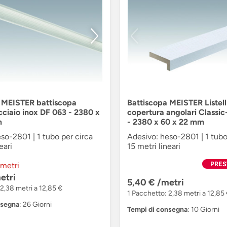
 MEISTER battiscopa
Battiscopa MEISTER Listelli
acciaio inox DF 063 - 2380 x
copertura angolari Classi
m
- 2380 x 60 x 22 mm
so-2801 | 1 tubo per circa
Adesivo: heso-2801 | 1 tubo
eari
15 metri lineari
PRES
/metri
etri
5,40 €
/metri
2,38 metri a 12,85 €
1 Pacchetto: 2,38 metri a 12,85
nsegna
: 26 Giorni
Tempi di consegna
: 10 Giorni