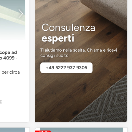
Consulenza
esperti
Ti aiutiamo nella scelta. Chiama e ricevi
scopa ad
consigli subito.
co 4099 -
+49 5222 937 9305
 per circa
 €