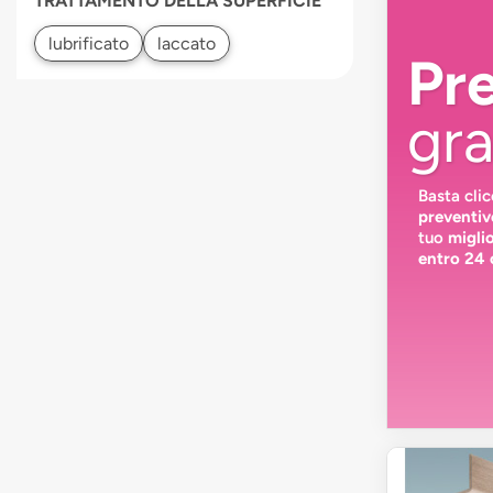
TRATTAMENTO DELLA SUPERFICIE
Pr
gra
Basta cli
preventiv
tuo
migli
entro 24 