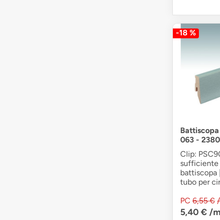
-18 %
Battiscopa
063 - 2380
Clip: PSC90
sufficiente 
battiscopa 
tubo per cir
PC
6,55 €
5,40 €
/m