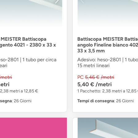
 MEISTER Battiscopa
Battiscopa MEISTER Batti
rgento 4021 - 2380 x 33 x
angolo Fineline bianco 402
33 x 3,5 mm
so-2801 | 1 tubo per circa
Adesivo: heso-2801 | 1 tubo
eari
15 metri lineari
/metri
PC
5,46 €
/metri
etri
5,40 €
/metri
2,38 metri a 12,85 €
1 Pacchetto: 2,38 metri a 12,85
nsegna
: 26 Giorni
Tempi di consegna
: 26 Giorni