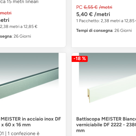
ca 15 metri lineari
PC
6,55 €
/metri
/metri
5,40 €
/metri
etri
1 Pacchetto: 2,38 metri a 12,85
2,38 metri a 12,85 €
Tempi di consegna
: 26 Giorni
nsegna
: 26 Giorni
-18 %
 MEISTER in acciaio inox DF
Battiscopa MEISTER Bianc
 x 60 x 16 mm
verniciabile DF 2222 - 238
mm
1 | 1 confezione è