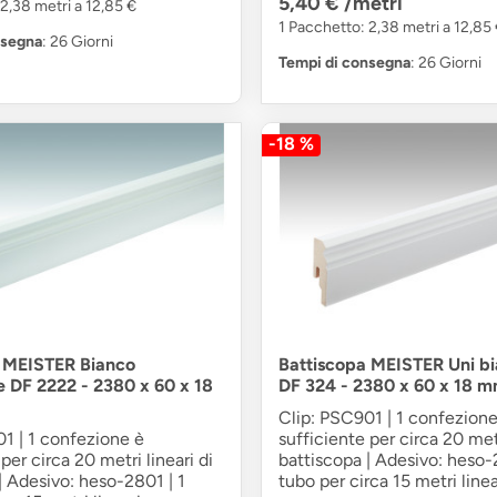
5,40 €
/metri
2,38 metri a 12,85 €
1 Pacchetto: 2,38 metri a 12,85
nsegna
: 26 Giorni
Tempi di consegna
: 26 Giorni
-18 %
a MEISTER Bianco
Battiscopa MEISTER Uni bi
le DF 2222 - 2380 x 60 x 18
DF 324 - 2380 x 60 x 18 
Clip: PSC901 | 1 confezione
1 | 1 confezione è
sufficiente per circa 20 metr
per circa 20 metri lineari di
battiscopa | Adesivo: heso-
| Adesivo: heso-2801 | 1
tubo per circa 15 metri linea