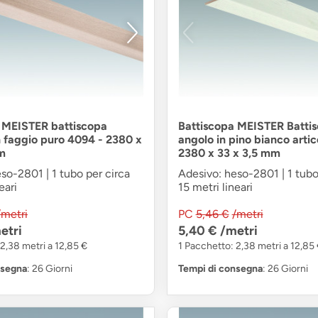
 MEISTER battiscopa
Battiscopa MEISTER Batti
n faggio puro 4094 - 2380 x
angolo in pino bianco arti
m
2380 x 33 x 3,5 mm
so-2801 | 1 tubo per circa
Adesivo: heso-2801 | 1 tubo
eari
15 metri lineari
/metri
PC
5,46 €
/metri
etri
5,40 €
/metri
2,38 metri a 12,85 €
1 Pacchetto: 2,38 metri a 12,85
nsegna
: 26 Giorni
Tempi di consegna
: 26 Giorni