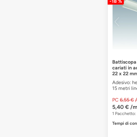
-18 %
Battiscopa
cariati in 
22 x 22 m
Adesivo: he
15 metri lin
PC
6,55 €
5,40 €
/m
1 Pacchetto: 
Tempi di co