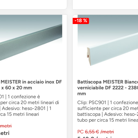
-18 %
 MEISTER in acciaio inox DF
Battiscopa MEISTER Bianc
 x 60 x 20 mm
verniciabile DF 2222 - 238
mm
1 | 1 confezione è
per circa 20 metri lineari di
Clip: PSC901 | 1 confezione
| Adesivo: heso-2801 | 1
sufficiente per circa 20 metr
ca 15 metri lineari
battiscopa | Adesivo: heso-
tubo per circa 15 metri linea
/metri
PC
6,55 €
/metri
etri