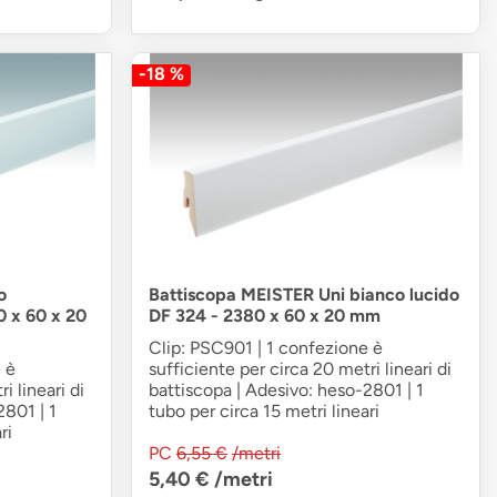
-18 %
o
Battiscopa MEISTER Uni bianco lucido
0 x 60 x 20
DF 324 - 2380 x 60 x 20 mm
Clip: PSC901 | 1 confezione è
 è
sufficiente per circa 20 metri lineari di
i lineari di
battiscopa | Adesivo: heso-2801 | 1
2801 | 1
tubo per circa 15 metri lineari
ri
PC
6,55 €
/metri
5,40 €
/metri