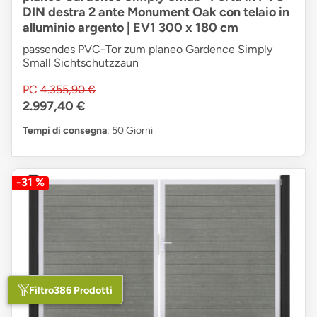
DIN destra 2 ante Monument Oak con telaio in
alluminio argento | EV1 300 x 180 cm
passendes PVC-Tor zum planeo Gardence Simply
Small Sichtschutzzaun
PC
4.355,90 €
2.997,40 €
Tempi di consegna
: 50 Giorni
-31 %
Filtro
386 Prodotti