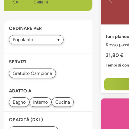
SA
9 alle 14
devices
users
can
use
ORDINARE PER
touch
and
toni planeo
swipe
Rosso passi
gestures.
31,80 €
SERVIZI
Tempi di co
ADATTO A
OPACITÀ (DKL)