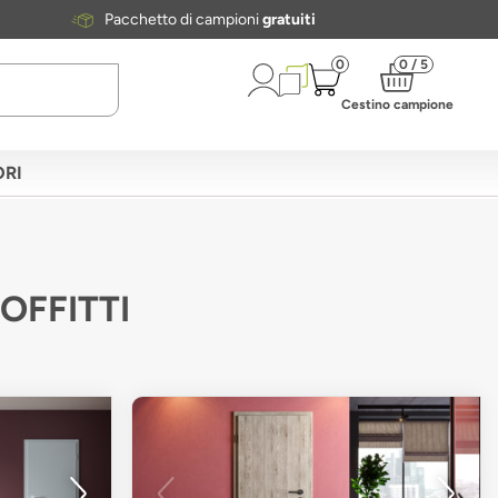
Pacchetto di campioni
gratuiti
0
0 / 5
Cestino campione
RI
SOFFITTI