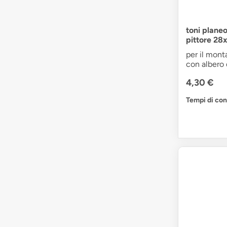
toni plane
pittore 2
per il monta
con albero
4,30 €
Tempi di co