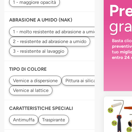
Pr
gra
ABRASIONE A UMIDO (NAK)
Basta cli
preventiv
tuo
migli
entro 24 
TIPO DI COLORE
Vernice a dispersione
CARATTERISTICHE SPECIALI