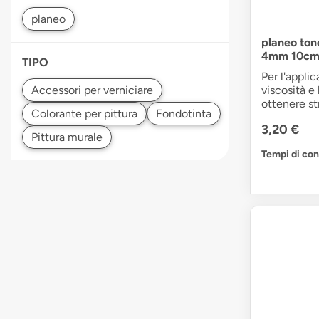
planeo tone
4mm 10c
TIPO
Per l'appli
viscosità e
ottenere str
Colorante per pittura
Fondotinta
3,20 €
Pittura murale
Tempi di co