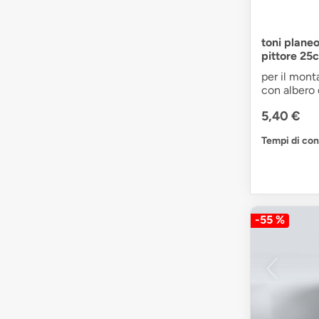
toni plane
pittore 25
per il monta
con alber
5,40 €
Tempi di co
-55 %