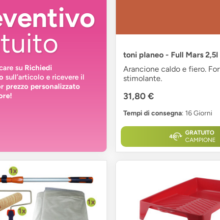
eventivo
tuito
toni planeo - Full Mars 2,5l
ccare su
Richiedi
Arancione caldo e fiero. For
o
sull’articolo e ricevere il
stimolante.
or prezzo personalizzato
31,80 €
ore!
Tempi di consegna
: 16 Giorni
GRATUITO
CAMPIONE