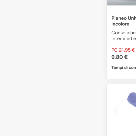
Planeo Uni
incolore
Consolidare
interni ed e
PC
21,95 €
9,80 €
Tempi di co