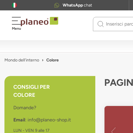
WhatsApp
chat
Use
Menu
up
and
down
arrows
to
Mondo dell'interno
Colore
select
available
result.
PAGIN
Press
CONSIGLI PER
enter
COLORE
to
go
Domande?
to
selected
Email
: info@planeo-shop.it
search
result.
LUN - VEN
9 alle 17
Touch