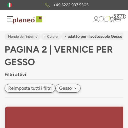
+49 5222 937 9305
0
0 / 5
adatto per il sottosuolo Gesso
Mondo dell'interno
Colore
PAGINA 2 | VERNICE PER
GESSO
Filtri attivi
Reimposta tutti i filtri
Gesso
×