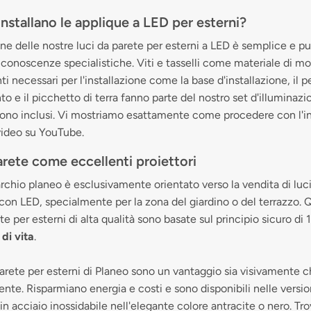
nstallano le applique a LED per esterni?
ione delle nostre luci da parete per esterni a LED è semplice e p
 conoscenze specialistiche. Viti e tasselli come materiale di m
ti necessari per l'installazione come la base d'installazione, il p
o e il picchetto di terra fanno parte del nostro set d'illuminazi
sono inclusi. Vi mostriamo esattamente come procedere con l'in
video su YouTube.
arete come eccellenti proiettori
archio planeo è esclusivamente orientato verso la vendita di luc
 con LED, specialmente per la zona del giardino o del terrazzo. Q
te per esterni di alta qualità sono basate sul principio sicuro di
di vita
.
parete per esterni di Planeo sono un vantaggio sia visivamente 
nte. Risparmiano energia e costi e sono disponibili nelle versio
in acciaio inossidabile nell'elegante colore antracite o nero. Trov