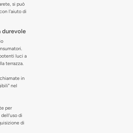
rete, si può
on l'aiuto di
tà durevole
io
onsumatori.
potenti luci a
la terrazza.
 chiamate in
bili" nel
te per
dell'uso di
quisizione di