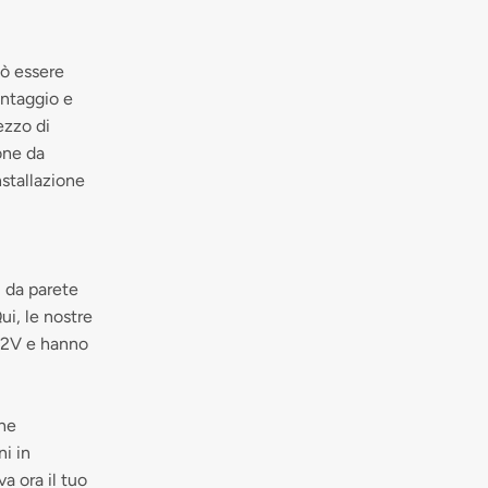
uò essere
ontaggio e
ezzo di
one da
stallazione
i da parete
ui, le nostre
 12V e hanno
che
ni in
a ora il tuo