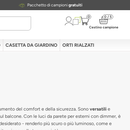
Pacchetto di campioni
gratuiti
0
0 / 5
Cestino campione
O
CASETTA DA GIARDINO
ORTI RIALZATI
 aumento del comfort e della sicurezza. Sono
versatili
e
 sul balcone. Con le luci da parete per esterni con dimmer, è
à desiderato - renderlo più scuro o più luminoso, come e