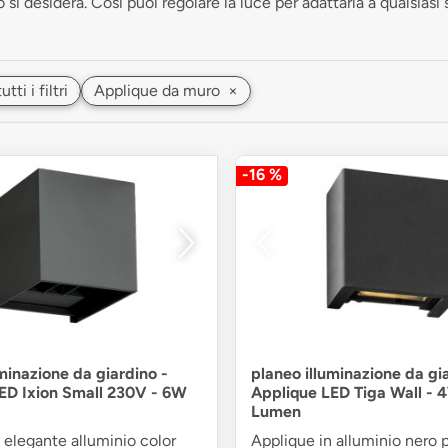
si desidera. Così puoi regolare la luce per adattarla a qualsiasi 
ti i filtri
Applique da muro
×
-16 %
minazione da giardino -
planeo illuminazione da gi
ED Ixion Small 230V - 6W
Applique LED Tiga Wall - 
Lumen
 elegante alluminio color
Applique in alluminio nero 