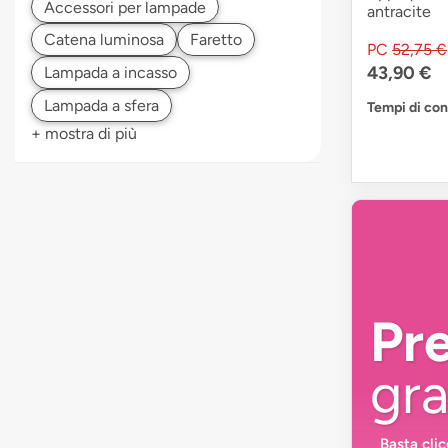
antracite
PC
52,75 €
43,90 €
Tempi di co
+ mostra di più
Pr
gra
Basta cli