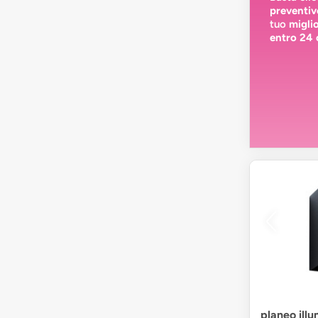
preventiv
tuo
migli
entro 24 
planeo ill