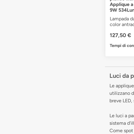
Applique a 
9W 534Lu
Lampada da 
color antra
127,50 €
Tempi di co
Luci da p
Le applique
utilizzano d
breve LED, 
Le luci a p
sistema d'i
Come spot a