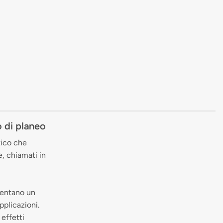
o di planeo
tico che
e, chiamati in
esentano un
pplicazioni.
 effetti