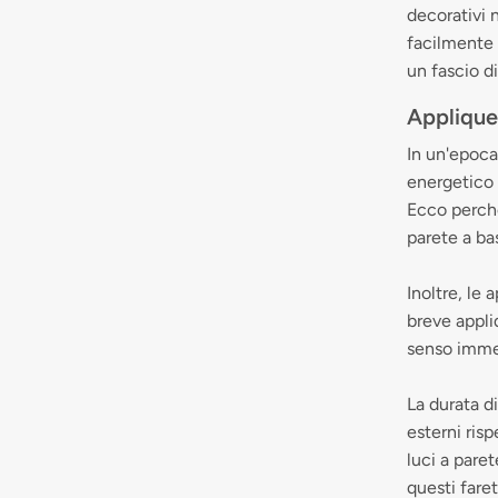
decorativi 
facilmente 
un fascio di
Applique 
In un'epoca
energetico 
Ecco perché 
parete a ba
Inoltre, le
breve appli
senso immed
La durata d
esterni ris
luci a paret
questi fare