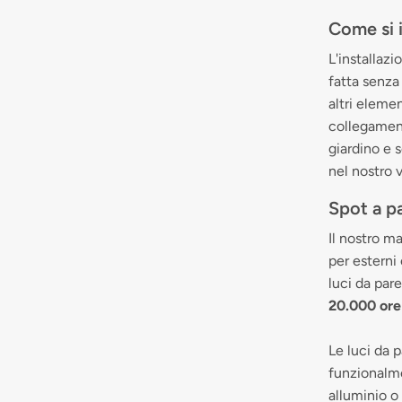
Come si i
L'installaz
fatta senza
altri elemen
collegament
giardino e 
nel nostro 
Spot a p
Il nostro m
per esterni
luci da pare
20.000 ore 
Le luci da 
funzionalme
alluminio o 