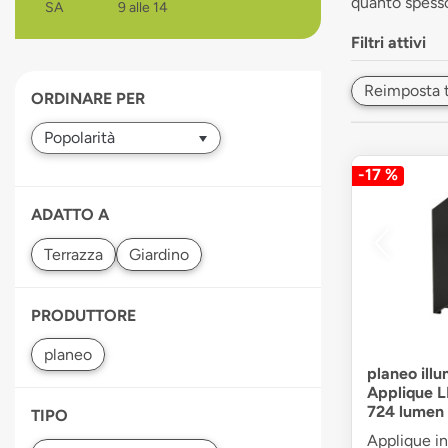
quanto spesso 
SA
9 alle 14
devices
users
Filtri attivi
can
use
Reimposta tut
ORDINARE PER
touch
and
swipe
gestures.
-17 %
ADATTO A
PRODUTTORE
planeo illu
Applique L
724 lumen
TIPO
Applique in