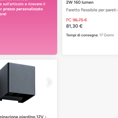
2W 160 lumen
o
sull’articolo e ricevere il
or prezzo personalizzato
Faretto flessibile per pareti
ore!
PC
96,75 €
81,30 €
Tempi di consegna
: 17 Giorni
uminazione giardino 12V -