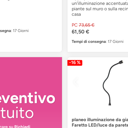
un'illuminazione accentuata
piante sul muro o sulla reci
casa
PC
73,65 €
nsegna
: 17 Giorni
61,50 €
Tempi di consegna
: 17 Giorni
-16 %
eventivo
tuito
planeo illuminazione da gi
Faretto LED/luce da parete
ccare su
Richiedi