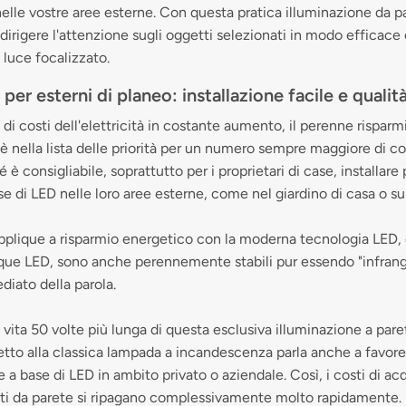
nelle vostre aree esterne. Con questa pratica illuminazione da pa
dirigere l'attenzione sugli oggetti selezionati in modo efficace c
 luce focalizzato.
per esterni di planeo: installazione facile e quali
 di costi dell'elettricità in costante aumento, il perenne risparm
è nella lista delle priorità per un numero sempre maggiore di c
è consigliabile, soprattutto per i proprietari di case, installare 
se di LED nelle loro aree esterne, come nel giardino di casa o sul
 applique a risparmio energetico con la moderna tecnologia LED,
que LED, sono anche perennemente stabili pur essendo "infrangi
iato della parola.
i vita 50 volte più lunga di questa esclusiva illuminazione a pare
petto alla classica lampada a incandescenza parla anche a favore 
e a base di LED in ambito privato o aziendale. Così, i costi di ac
tti da parete si ripagano complessivamente molto rapidamente.