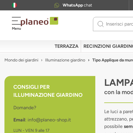
WhatsApp
chat
Use
Menu
up
and
down
TERRAZZA
RECINZIONI GIARDIN
arrows
to
Mondo dei giardini
Illuminazione giardino
Tipo Applique da mur
select
available
result.
LAMPA
Press
CONSIGLI PER
enter
con la mo
ILLUMINAZIONE GIARDINO
to
go
Domande?
to
Le luci a par
selected
attrezzano, pe
Email
: info@planeo-shop.it
search
possibile
semp
result.
LUN - VEN
9 alle 17
Touch