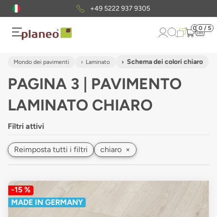
+49 5222 937 9305
0
0 / 5
Schema dei colori chiaro
Mondo dei pavimenti
Laminato
PAGINA 3 | PAVIMENTO
LAMINATO CHIARO
Filtri attivi
Reimposta tutti i filtri
chiaro
×
-15 %
MADE IN GERMANY