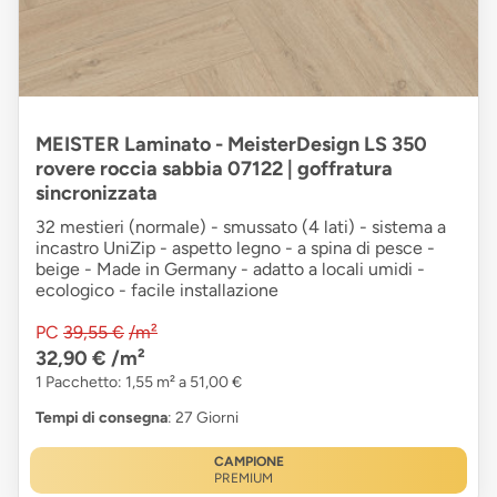
MEISTER Laminato - MeisterDesign LS 350
rovere roccia sabbia 07122 | goffratura
sincronizzata
32 mestieri (normale) - smussato (4 lati) - sistema a
incastro UniZip - aspetto legno - a spina di pesce -
beige - Made in Germany - adatto a locali umidi -
ecologico - facile installazione
PC
39,55 €
/m²
32,90 €
/m²
1 Pacchetto: 1,55 m² a 51,00 €
Tempi di consegna
: 27 Giorni
CAMPIONE
PREMIUM