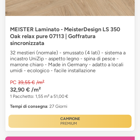
MEISTER Laminato - MeisterDesign LS 350
Oak relax pure 07113 | Goffratura
sincronizzata
32 mestieri (normale) - smussato (4 lati) - sistema a
incastro UniZip - aspetto legno - spina di pesce -
marrone chiaro - Made in Germany - adatto a locali
umidi - ecologico - facile installazione
PC
39,55 €
/m²
32,90 €
/m²
1 Pacchetto: 1,55 m² a 51,00 €
Tempi di consegna
: 27 Giorni
CAMPIONE
PREMIUM