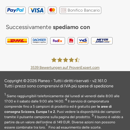
Bonifico Bancario
Successivamente
spediamo con
3539
Bewertungen auf ProvenExpert.com
Planeo Deutschland GmbH
Copyright © 2026 Planeo - Tutti i diritti riservati - v2.161.0
Tutti i prezzi sono comprensivi di IVA più spese di spedizione
1
Siamo raggiungibili telefonicamente dal lunedì al venerdì dalle 8:00 alle
4
17:00 e il sabato dalle 9:00 alle 14:00.
Il servizio di campionatura
comprende fino a 5 campioni di prodotto ed è gratuito per
le aree di
consegna Svizzera, Europa 1 e 2.
Puoi vedere la disponibilità dei campioni
5
tramite il pulsante campione sulla pagina del prodotto.
Il buono è valido a
partire da un valore dell'ordine di 149 EUR
. Diverse azioni non possono
*
essere combinate tra loro.
Fino ad esaurimento delle scorte
.