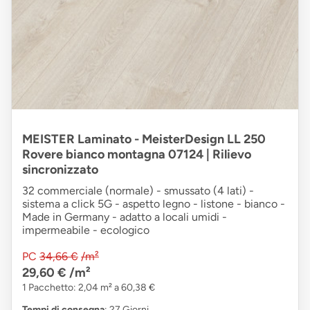
MEISTER Laminato - MeisterDesign LL 250
Rovere bianco montagna 07124 | Rilievo
sincronizzato
32 commerciale (normale) - smussato (4 lati) -
sistema a click 5G - aspetto legno - listone - bianco -
Made in Germany - adatto a locali umidi -
impermeabile - ecologico
PC
34,66 €
/m²
29,60 €
/m²
1 Pacchetto: 2,04 m² a 60,38 €
Tempi di consegna
: 27 Giorni