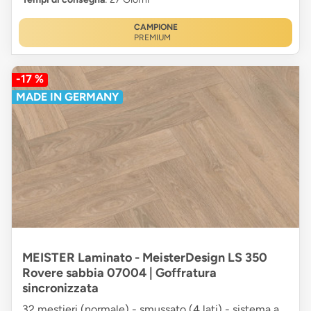
CAMPIONE
PREMIUM
-17 %
MADE IN GERMANY
MEISTER Laminato - MeisterDesign LS 350
Rovere sabbia 07004 | Goffratura
sincronizzata
32 mestieri (normale) - smussato (4 lati) - sistema a