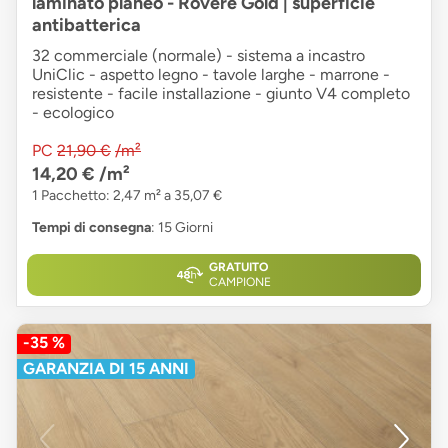
laminato planeo - Rovere Gold | superficie
antibatterica
32 commerciale (normale) - sistema a incastro
UniClic - aspetto legno - tavole larghe - marrone -
resistente - facile installazione - giunto V4 completo
- ecologico
PC
21,90 €
/m²
14,20 €
/m²
1 Pacchetto: 2,47 m² a 35,07 €
Tempi di consegna
: 15 Giorni
GRATUITO
CAMPIONE
-35 %
GARANZIA DI 15 ANNI