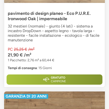
pavimento di design planeo - Eco P.U.R.E.
Ironwood Oak | impermeabile
32 mestieri (normale) - giunto (4 lati) - sistema a
incastro DropDown - aspetto legno - tavola larga -
resistente - facile installazione - ecologico - di facile
manutenzione
PC
25,25 €
/m²
21,90 €
/m²
1 Pacchetto: 2,76 m² a 60,44 €
Tempi di consegna
: 15 Giorni
GRATUITO
CAMPIONE
GARANZIA DI 20 ANNI