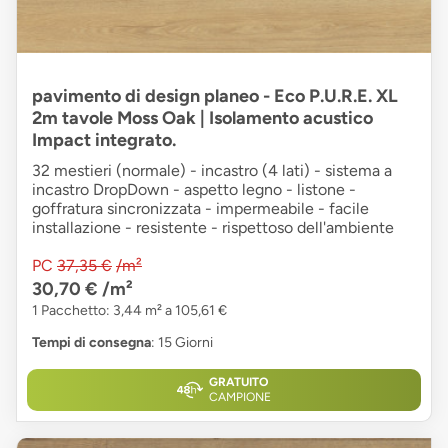
pavimento di design planeo - Eco P.U.R.E. XL
2m tavole Moss Oak | Isolamento acustico
Impact integrato.
32 mestieri (normale) - incastro (4 lati) - sistema a
incastro DropDown - aspetto legno - listone -
goffratura sincronizzata - impermeabile - facile
installazione - resistente - rispettoso dell'ambiente
PC
37,35 €
/m²
30,70 €
/m²
1 Pacchetto: 3,44 m² a 105,61 €
Tempi di consegna
: 15 Giorni
GRATUITO
CAMPIONE