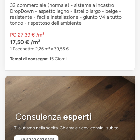
32 commerciale (normale) - sistema a incastro
DropDown - aspetto legno - listello largo - beige -
resistente - facile installazione - giunto V4 a tutto
tondo - rispettoso dell'ambiente
PC
27,39 €
/m²
17,50 €
/m²
1 Pacchetto: 2,26 m² a 39,55 €
Tempi di consegna
: 15 Giorni
Consulenza
esperti
Ti aiutiamo nella scelta. Chiama e ricevi consigli subito.
+49 5222 937 9305