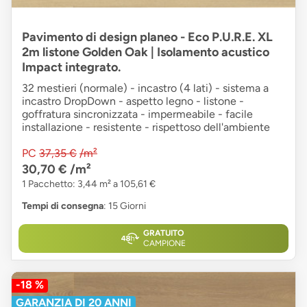
Pavimento di design planeo - Eco P.U.R.E. XL
2m listone Golden Oak | Isolamento acustico
Impact integrato.
32 mestieri (normale) - incastro (4 lati) - sistema a
incastro DropDown - aspetto legno - listone -
goffratura sincronizzata - impermeabile - facile
installazione - resistente - rispettoso dell'ambiente
PC
37,35 €
/m²
30,70 €
/m²
1 Pacchetto: 3,44 m² a 105,61 €
Tempi di consegna
: 15 Giorni
GRATUITO
CAMPIONE
-18 %
GARANZIA DI 20 ANNI