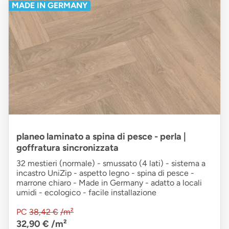
MADE IN GERMANY
planeo laminato a spina di pesce - perla |
goffratura sincronizzata
32 mestieri (normale) - smussato (4 lati) - sistema a
incastro UniZip - aspetto legno - spina di pesce -
marrone chiaro - Made in Germany - adatto a locali
umidi - ecologico - facile installazione
PC
38,42 €
/m²
32,90 €
/m²