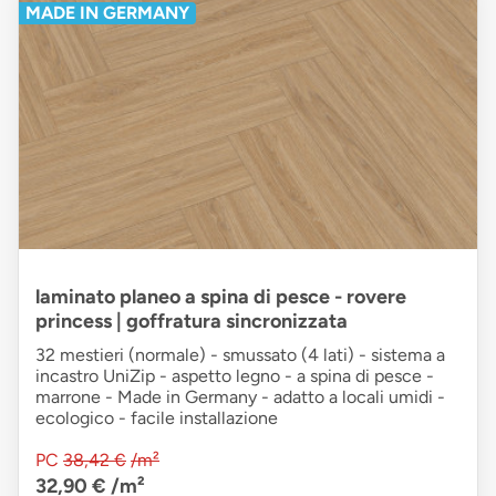
MADE IN GERMANY
laminato planeo a spina di pesce - rovere
princess | goffratura sincronizzata
32 mestieri (normale) - smussato (4 lati) - sistema a
incastro UniZip - aspetto legno - a spina di pesce -
marrone - Made in Germany - adatto a locali umidi -
ecologico - facile installazione
PC
38,42 €
/m²
32,90 €
/m²