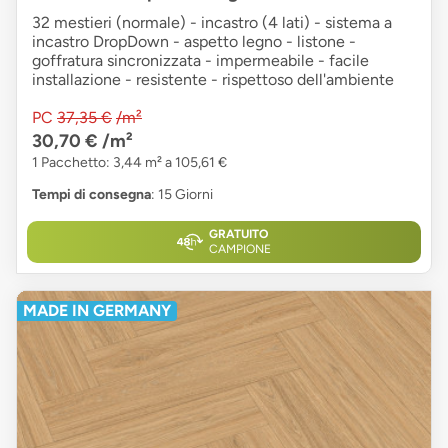
32 mestieri (normale) - incastro (4 lati) - sistema a
incastro DropDown - aspetto legno - listone -
goffratura sincronizzata - impermeabile - facile
installazione - resistente - rispettoso dell'ambiente
PC
37,35 €
/m²
30,70 €
/m²
1 Pacchetto: 3,44 m² a 105,61 €
Tempi di consegna
: 15 Giorni
GRATUITO
CAMPIONE
MADE IN GERMANY