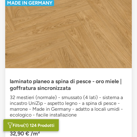
MADE IN GERMANY
laminato planeo a spina di pesce - oro miele |
goffratura sincronizzata
32 mestieri (normale) - smussato (4 lati) - sistema a
incastro UniZip - aspetto legno - a spina di pesce -
marrone - Made in Germany - adatto a locali umidi -
ecologico - facile installazione
Filtro
(1) 124 Prodotti
PC
38,42 €
/m²
32,90 €
/m²