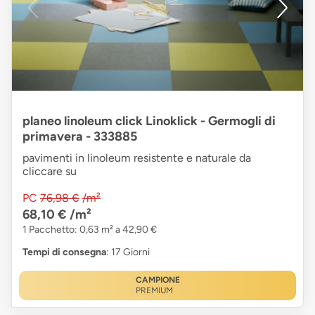
planeo linoleum click Linoklick - Germogli di
primavera - 333885
pavimenti in linoleum resistente e naturale da
cliccare su
PC
76,98 €
/m²
68,10 €
/m²
1 Pacchetto: 0,63 m² a 42,90 €
Tempi di consegna
: 17 Giorni
CAMPIONE
PREMIUM