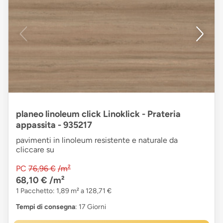
planeo linoleum click Linoklick - Prateria
appassita - 935217
pavimenti in linoleum resistente e naturale da
cliccare su
PC
76,96 €
/m²
68,10 €
/m²
1 Pacchetto: 1,89 m² a 128,71 €
Tempi di consegna
: 17 Giorni