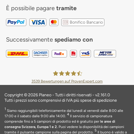
È possibile pagare
tramite
Bonifico Bancario
Successivamente
spediamo con
3539
Bewertungen auf ProvenExpert.com
Planeo Deutschland GmbH
Copyright © 2026 Planeo - Tutti i diritti riservati - v2.161.0
Tutti i prezzi sono comprensivi di IVA più spese di spedizione
1
Siamo raggiungibili telefonicamente dal lunedì al venerdì dalle 8:00 alle
4
17:00 e il sabato dalle 9:00 alle 14:00.
Il servizio di campionatura
comprende fino a 5 campioni di prodotto ed è gratuito per
le aree di
consegna Svizzera, Europa 1 e 2.
Puoi vedere la disponibilità dei campioni
5
tramite il pulsante campione sulla pagina del prodotto.
Il buono è valido a