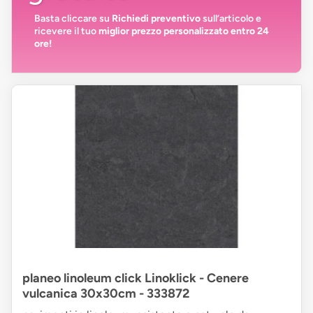
Basta cliccare su
Richiedi preventivo
sull’articolo e
ricevere il tuo
miglior prezzo personalizzato entro 24
ore!
planeo linoleum click Linoklick - Cenere
vulcanica 30x30cm - 333872