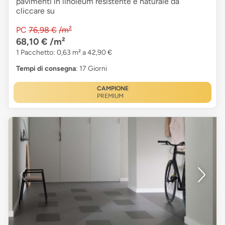
pavimenti in linoleum resistente e naturale da
cliccare su
PC
76,98 €
/m²
68,10 €
/m²
1 Pacchetto: 0,63 m² a 42,90 €
Tempi di consegna
: 17 Giorni
CAMPIONE
PREMIUM