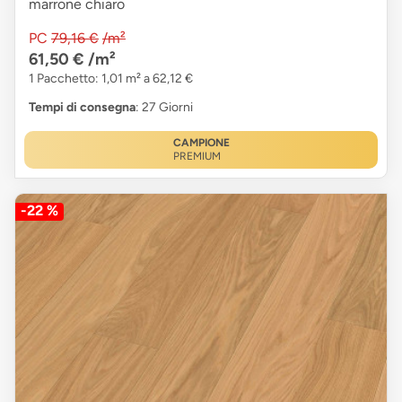
marrone chiaro
PC
79,16 €
/m²
61,50 €
/m²
1 Pacchetto: 1,01 m² a 62,12 €
Tempi di consegna
: 27 Giorni
CAMPIONE
PREMIUM
-22 %