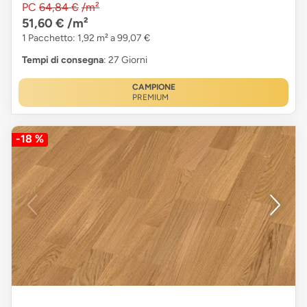
PC
64,84 €
/m²
51,60 €
/m²
1 Pacchetto: 1,92 m² a 99,07 €
Tempi di consegna
: 27 Giorni
CAMPIONE
PREMIUM
-18 %