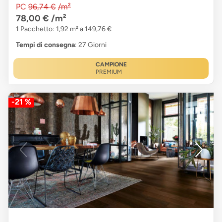
PC
96,74 €
/m²
78,00 €
/m²
1 Pacchetto: 1,92 m² a 149,76 €
Tempi di consegna
: 27 Giorni
CAMPIONE
PREMIUM
-21 %