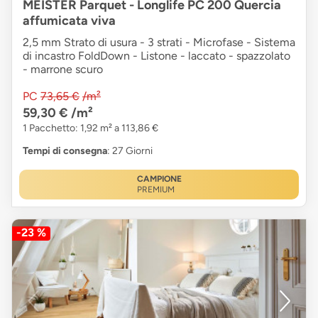
MEISTER Parquet - Longlife PC 200 Quercia
affumicata viva
2,5 mm Strato di usura - 3 strati - Microfase - Sistema
di incastro FoldDown - Listone - laccato - spazzolato
- marrone scuro
PC
73,65 €
/m²
59,30 €
/m²
1 Pacchetto: 1,92 m² a 113,86 €
Tempi di consegna
: 27 Giorni
CAMPIONE
PREMIUM
-23 %