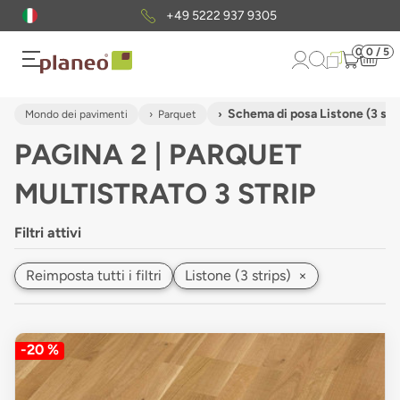
Pacchetto di campioni
gratuiti
0
0 / 5
Schema di posa Listone (3 str
Mondo dei pavimenti
Parquet
PAGINA 2 | PARQUET
MULTISTRATO 3 STRIP
Filtri attivi
Reimposta tutti i filtri
Listone (3 strips)
×
-20 %