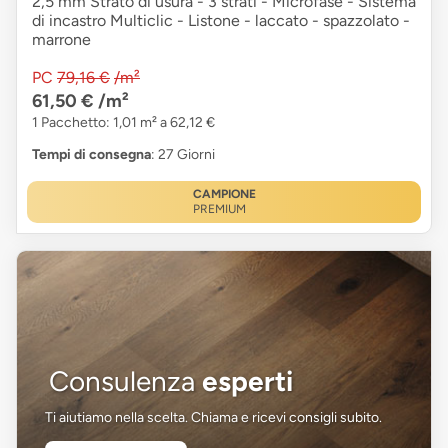
2,5 mm Strato di usura - 3 strati - Microfase - Sistema
di incastro Multiclic - Listone - laccato - spazzolato -
marrone
PC
79,16 €
/m²
61,50 €
/m²
1 Pacchetto: 1,01 m² a 62,12 €
Tempi di consegna
: 27 Giorni
CAMPIONE
PREMIUM
Consulenza
esperti
Ti aiutiamo nella scelta. Chiama e ricevi consigli subito.