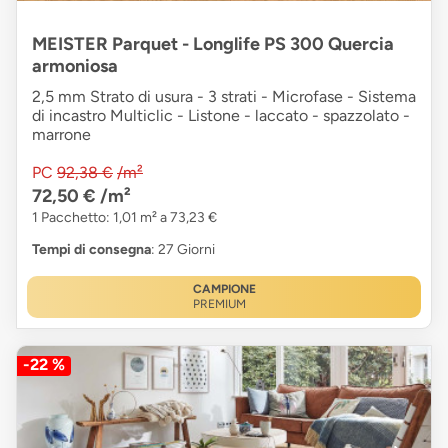
MEISTER Parquet - Longlife PS 300 Quercia
armoniosa
2,5 mm Strato di usura - 3 strati - Microfase - Sistema
di incastro Multiclic - Listone - laccato - spazzolato -
marrone
PC
92,38 €
/m²
72,50 €
/m²
1 Pacchetto: 1,01 m² a 73,23 €
Tempi di consegna
: 27 Giorni
CAMPIONE
PREMIUM
-22 %