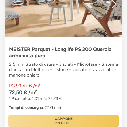
MEISTER Parquet - Longlife PS 300 Quercia
armoniosa pura
2,5 mm Strato di usura - 3 strati - Microfase - Sistema
di incastro Multiclic - Listone - laccato - spazzolato -
marrone chiaro
PC
93,47 €
/m²
72,50 €
/m²
1 Pacchetto: 1,01 m² a 73,23 €
Tempi di consegna
: 27 Giorni
CAMPIONE
PREMIUM