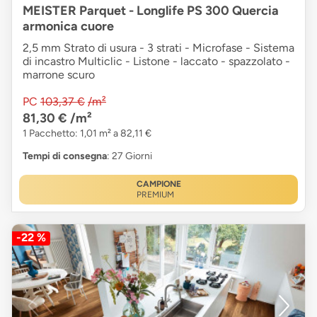
MEISTER Parquet - Longlife PS 300 Quercia
armonica cuore
2,5 mm Strato di usura - 3 strati - Microfase - Sistema
di incastro Multiclic - Listone - laccato - spazzolato -
marrone scuro
PC
103,37 €
/m²
81,30 €
/m²
1 Pacchetto: 1,01 m² a 82,11 €
Tempi di consegna
: 27 Giorni
CAMPIONE
PREMIUM
-22 %