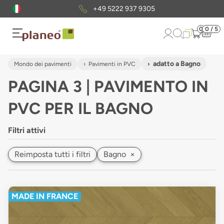
Pacchetto di campioni
gratuiti
0
0 / 5
adatto a Bagno
Mondo dei pavimenti
Pavimenti in PVC
PAGINA 3 | PAVIMENTO IN
PVC PER IL BAGNO
Filtri attivi
Reimposta tutti i filtri
Bagno
×
MADE IN FRANCE