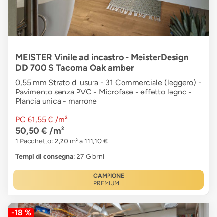
MEISTER Vinile ad incastro - MeisterDesign
DD 700 S Tacoma Oak amber
0,55 mm Strato di usura - 31 Commerciale (leggero) -
Pavimento senza PVC - Microfase - effetto legno -
Plancia unica - marrone
PC
61,55 €
/m²
50,50 €
/m²
1 Pacchetto: 2,20 m² a 111,10 €
Tempi di consegna
: 27 Giorni
CAMPIONE
PREMIUM
-18 %