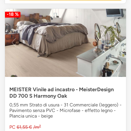
-18 %
MEISTER Vinile ad incastro - MeisterDesign
DD 700 S Harmony Oak
0,55 mm Strato di usura - 31 Commerciale (leggero) -
Pavimento senza PVC - Microfase - effetto legno -
Plancia unica - beige
PC
61,55 €
/m²