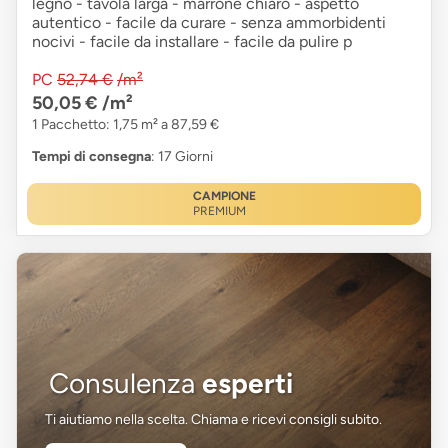
legno - tavola larga - marrone chiaro - aspetto
autentico - facile da curare - senza ammorbidenti
nocivi - facile da installare - facile da pulire p
PC
52,74 €
/m²
50,05 €
/m²
1 Pacchetto: 1,75 m² a 87,59 €
Tempi di consegna
: 17 Giorni
CAMPIONE
PREMIUM
Consulenza
esperti
Ti aiutiamo nella scelta. Chiama e ricevi consigli subito.