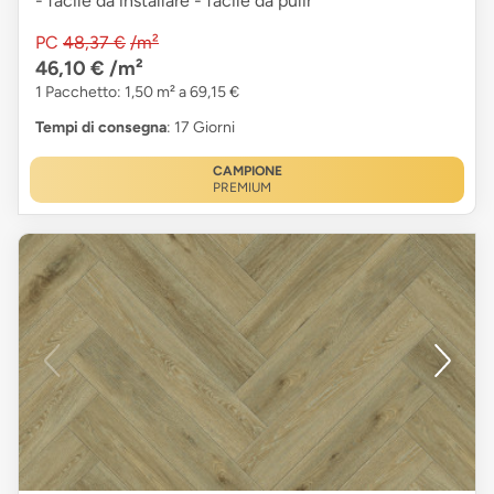
- facile da installare - facile da pulir
PC
48,37 €
/m²
46,10 €
/m²
1 Pacchetto: 1,50 m² a 69,15 €
Tempi di consegna
: 17 Giorni
CAMPIONE
PREMIUM