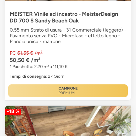
MEISTER Vinile ad incastro - MeisterDesign
DD 700 S Sandy Beach Oak
0,55 mm Strato di usura - 31 Commerciale (leggero) -
Pavimento senza PVC - Microfase - effetto legno -
Plancia unica - marrone
PC
61,55 €
/m²
50,50 €
/m²
1 Pacchetto: 2,20 m² a 111,10 €
Tempi di consegna
: 27 Giorni
CAMPIONE
PREMIUM
-18 %