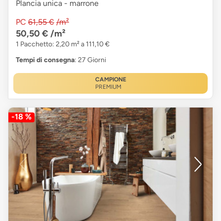
Plancia unica - marrone
PC
61,55 €
/m²
50,50 €
/m²
1 Pacchetto: 2,20 m² a 111,10 €
Tempi di consegna
: 27 Giorni
CAMPIONE
PREMIUM
-18 %