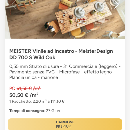
MEISTER Vinile ad incastro - MeisterDesign
DD 700 S Wild Oak
0,55 mm Strato di usura - 31 Commerciale (leggero) -
Pavimento senza PVC - Microfase - effetto legno -
Plancia unica - marrone
PC
61,55 €
/m²
50,50 €
/m²
1 Pacchetto: 2,20 m² a 111,10 €
Tempi di consegna
: 27 Giorni
CAMPIONE
PREMIUM