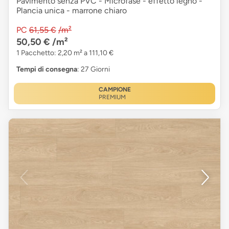
Pavimento senza PVC - Microfase - effetto legno -
Plancia unica - marrone chiaro
PC
61,55 €
/m²
50,50 €
/m²
1 Pacchetto: 2,20 m² a 111,10 €
Tempi di consegna
: 27 Giorni
CAMPIONE
PREMIUM