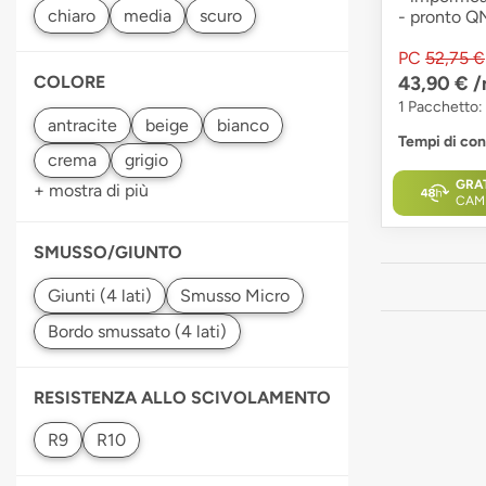
- pronto 
PC
52,75 €
43,90 €
/
COLORE
1 Pacchetto:
Tempi di co
GRA
+ mostra di più
CAM
SMUSSO/GIUNTO
RESISTENZA ALLO SCIVOLAMENTO