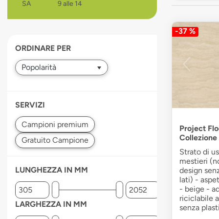
SA
9 alle 14
devices
users
can
-37 %
use
ORDINARE PER
touch
and
swipe
gestures.
SERVIZI
Project Flo
Collezion
Strato di u
mestieri (n
LUNGHEZZA IN MM
design sen
lati) - aspe
- beige - a
riciclabile 
LARGHEZZA IN MM
senza plasti