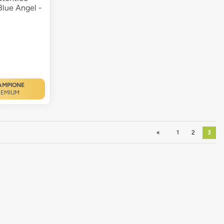
Blue Angel -
AMPIONE
REMIUM
Precedente
1
2
3