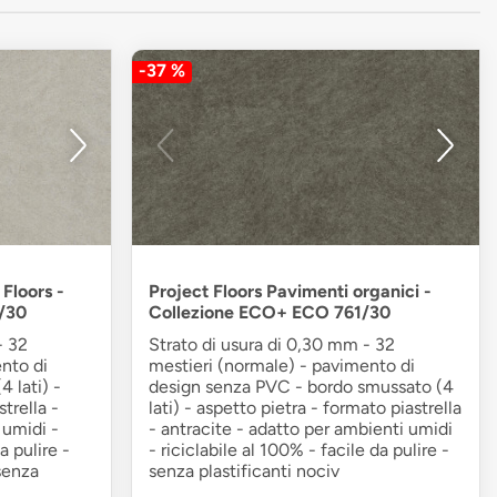
-37 %
Floors -
Project Floors Pavimenti organici -
/30
Collezione ECO+ ECO 761/30
- 32
Strato di usura di 0,30 mm - 32
nto di
mestieri (normale) - pavimento di
4 lati) -
design senza PVC - bordo smussato (4
trella -
lati) - aspetto pietra - formato piastrella
 umidi -
- antracite - adatto per ambienti umidi
a pulire -
- riciclabile al 100% - facile da pulire -
 senza
senza plastificanti nociv