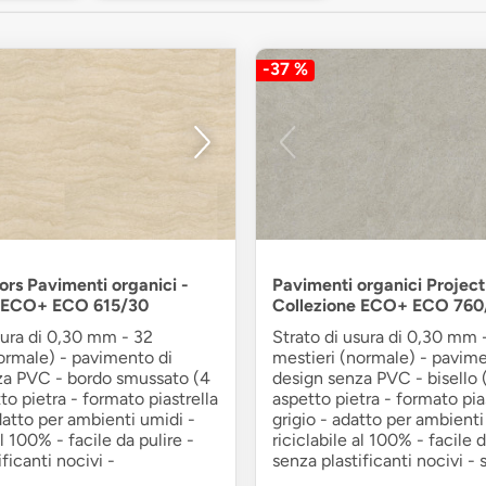
-37 %
ors Pavimenti organici -
Pavimenti organici Project 
e ECO+ ECO 615/30
Collezione ECO+ ECO 760
sura di 0,30 mm - 32
Strato di usura di 0,30 mm 
ormale) - pavimento di
mestieri (normale) - pavime
za PVC - bordo smussato (4
design senza PVC - bisello (
tto pietra - formato piastrella
aspetto pietra - formato pias
datto per ambienti umidi -
grigio - adatto per ambienti
al 100% - facile da pulire -
riciclabile al 100% - facile d
ficanti nocivi -
senza plastificanti nocivi -