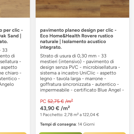
 per clic -
pavimento planeo design per clic -
ak Sand |
Eco Home&Health Rovere rustico
ato.
naturale | Isolamento acustico
integrato.
- 33
mento di
Strato di usura di 0,30 mm - 33
ellatura -
mestieri (intensivo) - pavimento di
- aspetto
design senza PVC - microbisellatura -
ne chiaro -
sistema a incastro UniClic - aspetto
utentico -
legno - tavola larga - marrone -
 Angelo
goffratura sincronizzata - autentico -
impermeabile - certificato Blue Angel -
PC
52,75 €
/m²
43,90 €
/m²
1 Pacchetto: 2,78 m² a 122,04 €
Tempi di consegna
: 14 Giorni