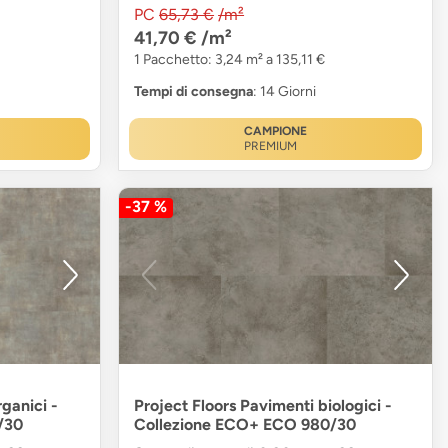
PC
65,73 €
/m²
41,70 €
/m²
1 Pacchetto: 3,24 m² a 135,11 €
Tempi di consegna
: 14 Giorni
CAMPIONE
PREMIUM
-37 %
ganici -
Project Floors Pavimenti biologici -
/30
Collezione ECO+ ECO 980/30