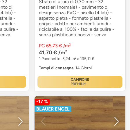
- 32
Strato di usura di 0,30 mm - 32
nto di
mestieri (normale) - pavimento di
4 lati) -
design senza PVC - bisello (4 lati) -
trella -
aspetto pietra - formato piastrella -
 umidi -
grigio - adatto per ambienti umidi -
a pulire -
riciclabile al 100% - facile da pulire -
 senza
senza plastificanti nocivi - senza
PC
65,73 €
/m²
41,70 €
/m²
1 Pacchetto: 3,24 m² a 135,11 €
Tempi di consegna
: 14 Giorni
CAMPIONE
PREMIUM
-17 %
BLAUER ENGEL