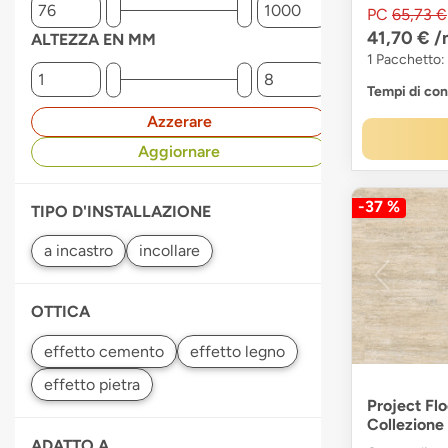
PC
65,73 €
41,70 €
/
ALTEZZA EN MM
1 Pacchetto:
Tempi di co
Azzerare
Aggiornare
-37 %
TIPO D'INSTALLAZIONE
OTTICA
Project Flo
Collezion
ADATTO A