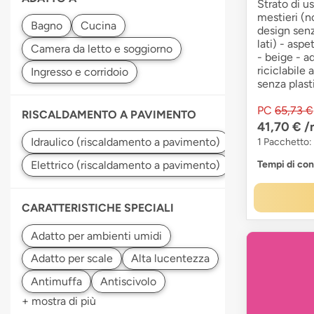
Strato di u
mestieri (n
design sen
lati) - aspe
- beige - a
riciclabile 
senza plasti
PC
65,73 €
RISCALDAMENTO A PAVIMENTO
41,70 €
/
1 Pacchetto:
Tempi di co
CARATTERISTICHE SPECIALI
+ mostra di più