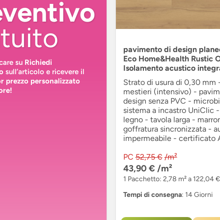
eventivo
tuito
pavimento di design planeo
Eco Home&Health Rustic O
ccare su
Richiedi
Isolamento acustico integr
o
sull’articolo e ricevere il
or prezzo personalizzato
Strato di usura di 0,30 mm 
ore!
mestieri (intensivo) - pavi
design senza PVC - microbis
sistema a incastro UniClic 
legno - tavola larga - marro
goffratura sincronizzata - a
impermeabile - certificato
PC
52,75 €
/m²
43,90 €
/m²
1 Pacchetto: 2,78 m² a 122,04 €
Tempi di consegna
: 14 Giorni