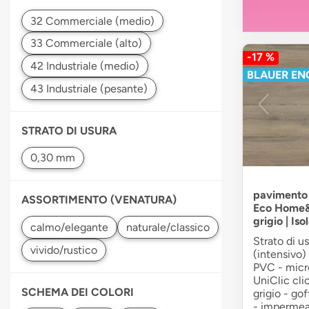
-17 %
BLAUER EN
STRATO DI USURA
pavimento 
ASSORTIMENTO (VENATURA)
Eco Home&
grigio | Is
Strato di u
(intensivo)
PVC - micro
UniClic cli
SCHEMA DEI COLORI
grigio - go
- impermeab