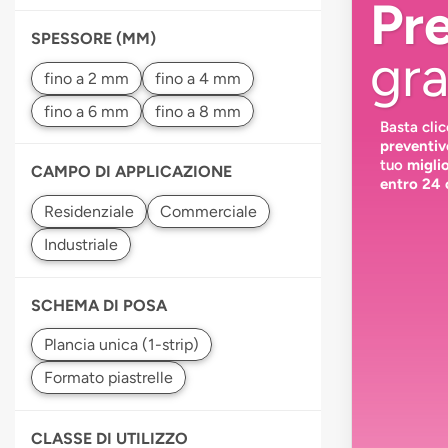
Pr
SPESSORE (MM)
gra
Basta cli
preventiv
tuo
migli
CAMPO DI APPLICAZIONE
entro 24 
SCHEMA DI POSA
CLASSE DI UTILIZZO