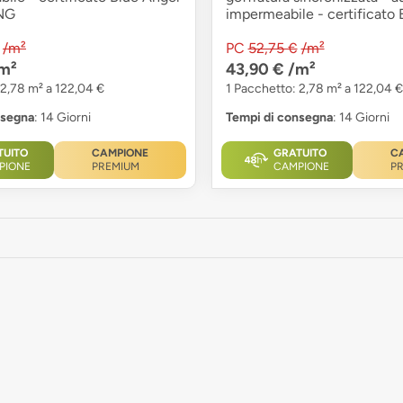
QNG
impermeabile - certificato 
/m²
PC
52,75 €
/m²
m²
43,90 €
/m²
 2,78 m² a 122,04 €
1 Pacchetto: 2,78 m² a 122,04 €
nsegna
: 14 Giorni
Tempi di consegna
: 14 Giorni
TUITO
CAMPIONE
GRATUITO
C
PIONE
PREMIUM
CAMPIONE
P