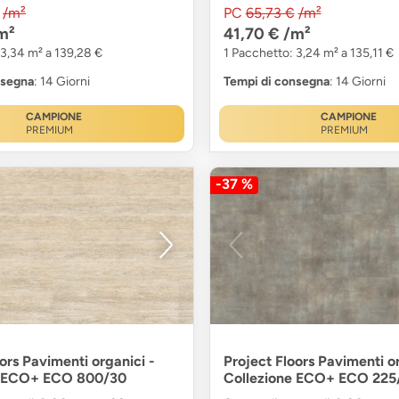
/m²
PC
65,73 €
/m²
m²
41,70 €
/m²
 3,34 m² a 139,28 €
1 Pacchetto: 3,24 m² a 135,11 €
nsegna
: 14 Giorni
Tempi di consegna
: 14 Giorni
CAMPIONE
CAMPIONE
PREMIUM
PREMIUM
-37 %
ors Pavimenti organici -
Project Floors Pavimenti or
e ECO+ ECO 800/30
Collezione ECO+ ECO 225