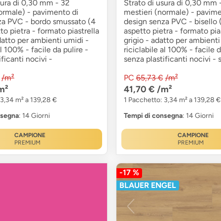
sura di 0,30 mm - 32
Strato di usura di 0,30 mm 
ormale) - pavimento di
mestieri (normale) - pavime
za PVC - bordo smussato (4
design senza PVC - bisello (
tto pietra - formato piastrella
aspetto pietra - formato pias
datto per ambienti umidi -
grigio - adatto per ambienti
al 100% - facile da pulire -
riciclabile al 100% - facile d
ficanti nocivi -
senza plastificanti nocivi -
/m²
PC
65,73 €
/m²
m²
41,70 €
/m²
 3,34 m² a 139,28 €
1 Pacchetto: 3,34 m² a 139,28 €
nsegna
: 14 Giorni
Tempi di consegna
: 14 Giorni
CAMPIONE
CAMPIONE
PREMIUM
PREMIUM
-17 %
BLAUER ENGEL