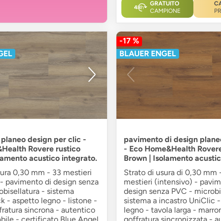
GRATUITO
C
CAMPIONE
P
-17 %
GEL
BLAUER ENGEL
planeo design per clic -
pavimento di design planeo 
Health Rovere rustico
- Eco Home&Health Rovere
olamento acustico integrato.
Brown | Isolamento acustic
sura 0,30 mm - 33 mestieri
Strato di usura di 0,30 mm 
 - pavimento di design senza
mestieri (intensivo) - pavi
bisellatura - sistema
design senza PVC - microbis
ck - aspetto legno - listone -
sistema a incastro UniClic 
ffratura sincrona - autentico
legno - tavola larga - marro
ile - certificato Blue Angel
goffratura sincronizzata - a