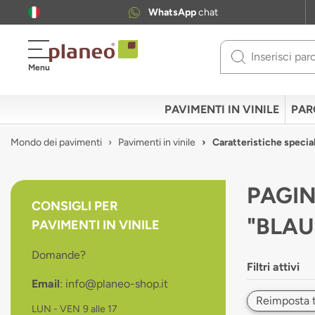
WhatsApp
chat
Use
Menu
up
and
down
PAVIMENTI IN VINILE
PAR
arrows
to
Mondo dei pavimenti
Pavimenti in vinile
Caratteristiche special
select
available
result.
PAGIN
Press
CONSIGLI PER
enter
"BLAU
PAVIMENTI IN VINILE
to
go
Domande?
to
Filtri attivi
selected
Email
: info@planeo-shop.it
search
result.
Reimposta tut
LUN - VEN
9 alle 17
Touch