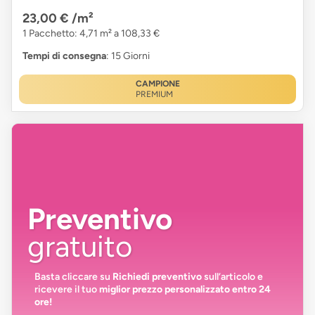
23,00 €
/m²
1 Pacchetto: 4,71 m² a 108,33 €
Tempi di consegna
: 15 Giorni
CAMPIONE
PREMIUM
Preventivo
gratuito
Basta cliccare su
Richiedi preventivo
sull’articolo e
ricevere il tuo
miglior prezzo personalizzato entro 24
ore!