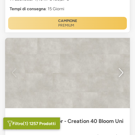
Tempi di consegna
: 15 Giorni
CAMPIONE
PREMIUM
Vinile adesivo Gerflor - Creation 40 Bloom Uni
Filtro
(1) 1257 Prodotti
Clear XL