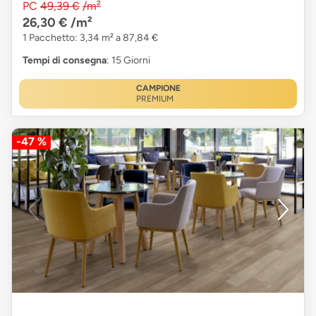
PC
49,39 €
/m²
26,30 €
/m²
1 Pacchetto: 3,34 m² a 87,84 €
Tempi di consegna
: 15 Giorni
CAMPIONE
PREMIUM
-47 %