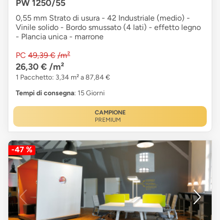
PW 1250/55
0,55 mm Strato di usura - 42 Industriale (medio) -
Vinile solido - Bordo smussato (4 lati) - effetto legno
- Plancia unica - marrone
PC
49,39 €
/m²
26,30 €
/m²
1 Pacchetto: 3,34 m² a 87,84 €
Tempi di consegna
: 15 Giorni
CAMPIONE
PREMIUM
-47 %