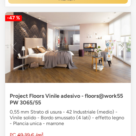
-47 %
Project Floors Vinile adesivo - floors@work55
PW 3065/55
0,55 mm Strato di usura - 42 Industriale (medio) -
Vinile solido - Bordo smussato (4 lati) - effetto legno
- Plancia unica - marrone
PC
49,39 €
/m²