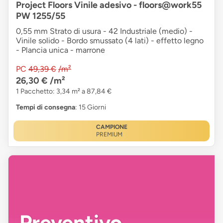
Project Floors Vinile adesivo - floors@work55
PW 1255/55
0,55 mm Strato di usura - 42 Industriale (medio) -
Vinile solido - Bordo smussato (4 lati) - effetto legno
- Plancia unica - marrone
PC
49,39 €
/m²
26,30 €
/m²
1 Pacchetto: 3,34 m² a 87,84 €
Tempi di consegna
: 15 Giorni
CAMPIONE
PREMIUM
Preventivo