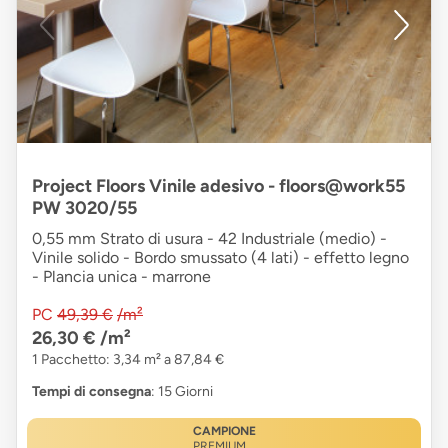
Project Floors Vinile adesivo - floors@work55
PW 3020/55
0,55 mm Strato di usura - 42 Industriale (medio) -
Vinile solido - Bordo smussato (4 lati) - effetto legno
- Plancia unica - marrone
PC
49,39 €
/m²
26,30 €
/m²
1 Pacchetto: 3,34 m² a 87,84 €
Tempi di consegna
: 15 Giorni
CAMPIONE
PREMIUM