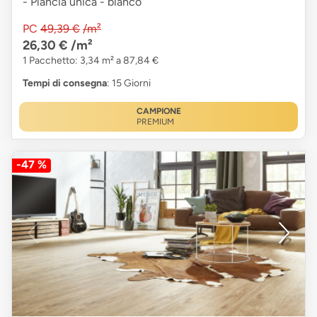
- Plancia unica - bianco
PC
49,39 €
/m²
26,30 €
/m²
1 Pacchetto: 3,34 m² a 87,84 €
Tempi di consegna
: 15 Giorni
CAMPIONE
PREMIUM
-47 %