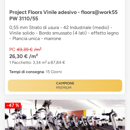
Project Floors Vinile adesivo - floors@work55
PW 3110/55
0,55 mm Strato di usura - 42 Industriale (medio) -
Vinile solido - Bordo smussato (4 lati) - effetto legno
- Plancia unica - marrone
PC
49,39 €
/m²
26,30 €
/m²
1 Pacchetto: 3,34 m² a 87,84 €
Tempi di consegna
: 15 Giorni
CAMPIONE
PREMIUM
-47 %