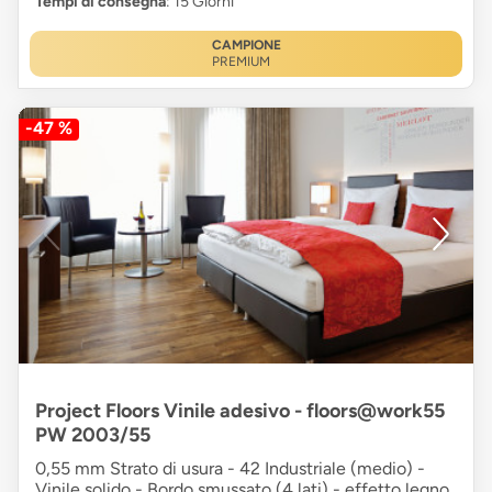
Tempi di consegna
: 15 Giorni
CAMPIONE
PREMIUM
-47 %
Project Floors Vinile adesivo - floors@work55
PW 2003/55
0,55 mm Strato di usura - 42 Industriale (medio) -
Vinile solido - Bordo smussato (4 lati) - effetto legno