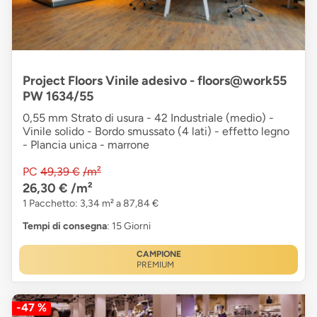
Project Floors Vinile adesivo - floors@work55
PW 1634/55
0,55 mm Strato di usura - 42 Industriale (medio) -
Vinile solido - Bordo smussato (4 lati) - effetto legno
- Plancia unica - marrone
PC
49,39 €
/m²
26,30 €
/m²
1 Pacchetto: 3,34 m² a 87,84 €
Tempi di consegna
: 15 Giorni
CAMPIONE
PREMIUM
-47 %