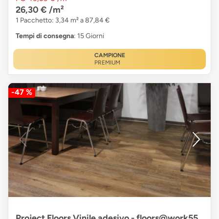
26,30 €
/m²
1 Pacchetto: 3,34 m² a 87,84 €
Tempi di consegna
: 15 Giorni
CAMPIONE
PREMIUM
-47 %
Project Floors Vinile adesivo - floors@work55