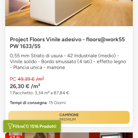
Project Floors Vinile adesivo - floors@work55
PW 1633/55
0,55 mm Strato di usura - 42 Industriale (medio) -
Vinile solido - Bordo smussato (4 lati) - effetto legno
- Plancia unica - marrone
PC
49,39 €
/m²
26,30 €
/m²
1 Pacchetto: 3,34 m² a 87,84 €
Tempi di consegna
: 15 Giorni
CAMPIONE
PREMIUM
Filtro
(1) 1516 Prodotti