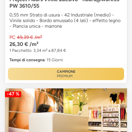
PW 3610/55
0,55 mm Strato di usura - 42 Industriale (medio) -
Vinile solido - Bordo smussato (4 lati) - effetto legno
- Plancia unica - marrone
PC
49,39 €
/m²
26,30 €
/m²
1 Pacchetto: 3,34 m² a 87,84 €
Tempi di consegna
: 15 Giorni
CAMPIONE
PREMIUM
-47 %