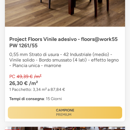
Project Floors Vinile adesivo - floors@work55
PW 1261/55
0,55 mm Strato di usura - 42 Industriale (medio) -
Vinile solido - Bordo smussato (4 lati) - effetto legno
- Plancia unica - marrone
PC
49,39 €
/m²
26,30 €
/m²
1 Pacchetto: 3,34 m² a 87,84 €
Tempi di consegna
: 15 Giorni
CAMPIONE
PREMIUM