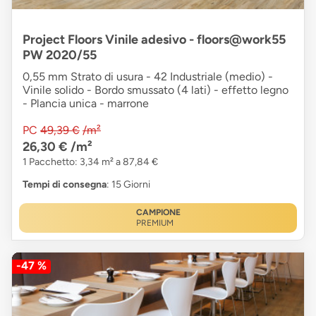
Project Floors Vinile adesivo - floors@work55
PW 2020/55
0,55 mm Strato di usura - 42 Industriale (medio) -
Vinile solido - Bordo smussato (4 lati) - effetto legno
- Plancia unica - marrone
PC
49,39 €
/m²
26,30 €
/m²
1 Pacchetto: 3,34 m² a 87,84 €
Tempi di consegna
: 15 Giorni
CAMPIONE
PREMIUM
-47 %