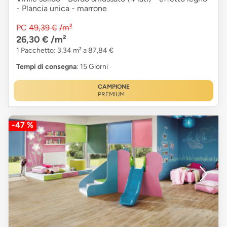
- Plancia unica - marrone
PC
49,39 €
/m²
26,30 €
/m²
1 Pacchetto: 3,34 m² a 87,84 €
Tempi di consegna
: 15 Giorni
CAMPIONE
PREMIUM
-47 %