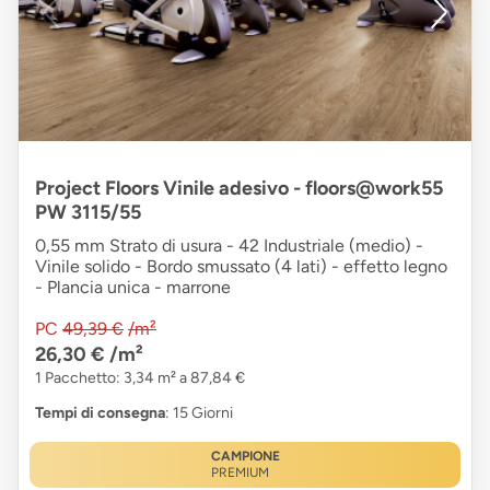
Project Floors Vinile adesivo - floors@work55
PW 3115/55
0,55 mm Strato di usura - 42 Industriale (medio) -
Vinile solido - Bordo smussato (4 lati) - effetto legno
- Plancia unica - marrone
PC
49,39 €
/m²
26,30 €
/m²
1 Pacchetto: 3,34 m² a 87,84 €
Tempi di consegna
: 15 Giorni
CAMPIONE
PREMIUM