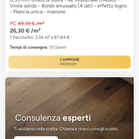
Vinile solido - Bordo smussato (4 lati) - effetto legno
- Plancia unica - marrone
PC
49,39 €
/m²
26,30 €
/m²
1 Pacchetto: 3,34 m² a 87,84 €
Tempi di consegna
: 15 Giorni
CAMPIONE
PREMIUM
Consulenza
esperti
Ti aiutiamo nella scelta. Chiama e ricevi consigli subito.