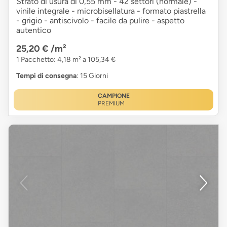
Strato di usura di 0,55 mm - 42 settori (normale) -
vinile integrale - microbisellatura - formato piastrella
- grigio - antiscivolo - facile da pulire - aspetto
autentico
25,20 €
/m²
1 Pacchetto: 4,18 m² a 105,34 €
Tempi di consegna
: 15 Giorni
CAMPIONE
PREMIUM