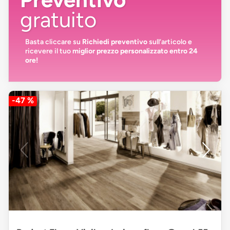
gratuito
Basta cliccare su
Richiedi preventivo
sull’articolo e
ricevere il tuo
miglior prezzo personalizzato entro 24
ore!
-47 %