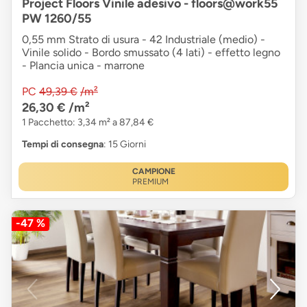
Project Floors Vinile adesivo - floors@work55
PW 1260/55
0,55 mm Strato di usura - 42 Industriale (medio) -
Vinile solido - Bordo smussato (4 lati) - effetto legno
- Plancia unica - marrone
PC
49,39 €
/m²
26,30 €
/m²
1 Pacchetto: 3,34 m² a 87,84 €
Tempi di consegna
: 15 Giorni
CAMPIONE
PREMIUM
-47 %