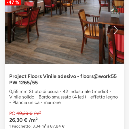
-47 %
Project Floors Vinile adesivo - floors@work55
PW 1265/55
0,55 mm Strato di usura - 42 Industriale (medio) -
Vinile solido - Bordo smussato (4 lati) - effetto legno
- Plancia unica - marrone
PC
49,39 €
/m²
26,30 €
/m²
1 Pacchetto: 3,34 m² a 87,84 €