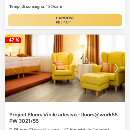
Tempi di consegna
: 15 Giorni
CAMPIONE
PREMIUM
-47 %
Project Floors Vinile adesivo - floors@work55
PW 3021/55
0,55 mm Strato di usura - 42 Industriale (medio) -