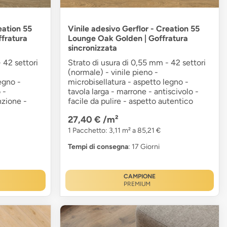
eation 55
Vinile adesivo Gerflor - Creation 55
fratura
Lounge Oak Golden | Goffratura
sincronizzata
 42 settori
Strato di usura di 0,55 mm - 42 settori
(normale) - vinile pieno -
egno -
microbisellatura - aspetto legno -
 -
tavola larga - marrone - antiscivolo -
nzione -
facile da pulire - aspetto autentico
27,40 €
/m²
1 Pacchetto: 3,11 m² a 85,21 €
Tempi di consegna
: 17 Giorni
CAMPIONE
PREMIUM