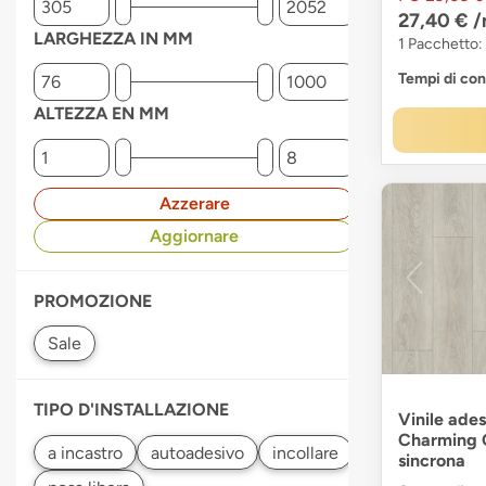
27,40 €
/
LARGHEZZA IN MM
1 Pacchetto:
Tempi di co
ALTEZZA EN MM
Azzerare
Aggiornare
PROMOZIONE
TIPO D'INSTALLAZIONE
Vinile ades
Charming O
sincrona