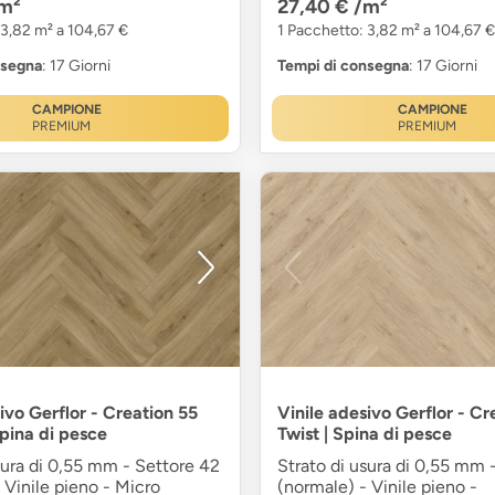
m²
27,40 €
/m²
 3,82 m² a 104,67 €
1 Pacchetto: 3,82 m² a 104,67 €
nsegna
: 17 Giorni
Tempi di consegna
: 17 Giorni
CAMPIONE
CAMPIONE
PREMIUM
PREMIUM
ivo Gerflor - Creation 55
Vinile adesivo Gerflor - C
Spina di pesce
Twist | Spina di pesce
sura di 0,55 mm - Settore 42
Strato di usura di 0,55 mm 
 Vinile pieno - Micro
(normale) - Vinile pieno -