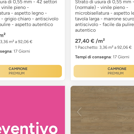
sura di 0,55 mm - 42 settori
Strato di usura di 0,55 mm -
 vinile pieno -
(normale) - vinile pieno -
atura - aspetto legno -
microbisellatura - aspetto l
 - grigio chiaro - antiscivolo
tavola larga - marrone scuro
 pulire - aspetto autentico
antiscivolo - facile da pulir
autentico
m²
27,40 €
/m²
 3,36 m² a 92,06 €
1 Pacchetto: 3,36 m² a 92,06 €
nsegna
: 17 Giorni
Tempi di consegna
: 17 Giorni
CAMPIONE
CAMPIONE
PREMIUM
PREMIUM
eventivo