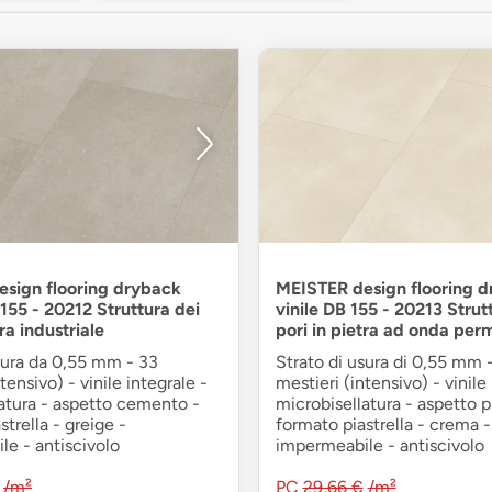
sign flooring dryback
MEISTER design flooring 
 155 - 20212 Struttura dei
vinile DB 155 - 20213 Strut
tra industriale
pori in pietra ad onda pe
sura da 0,55 mm - 33
Strato di usura di 0,55 mm 
tensivo) - vinile integrale -
mestieri (intensivo) - vinile
atura - aspetto cemento -
microbisellatura - aspetto p
strella - greige -
formato piastrella - crema -
e - antiscivolo
impermeabile - antiscivolo
/m²
PC
29,66 €
/m²