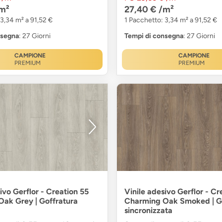
m²
27,40 €
/m²
 3,34 m² a 91,52 €
1 Pacchetto: 3,34 m² a 91,52 €
nsegna
: 27 Giorni
Tempi di consegna
: 27 Giorni
CAMPIONE
CAMPIONE
PREMIUM
PREMIUM
ivo Gerflor - Creation 55
Vinile adesivo Gerflor - Cr
ak Grey | Goffratura
Charming Oak Smoked | Go
sincronizzata