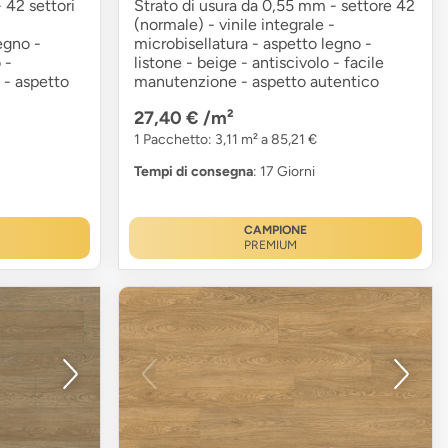
 42 settori
Strato di usura da 0,55 mm - settore 42
(normale) - vinile integrale -
egno -
microbisellatura - aspetto legno -
 -
listone - beige - antiscivolo - facile
e - aspetto
manutenzione - aspetto autentico
27,40 €
/m²
1 Pacchetto: 3,11 m² a 85,21 €
Tempi di consegna
: 17 Giorni
CAMPIONE
PREMIUM