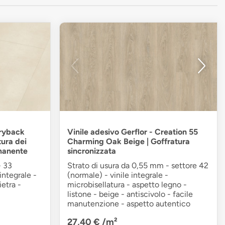
dryback
Vinile adesivo Gerflor - Creation 55
tura dei
Charming Oak Beige | Goffratura
rmanente
sincronizzata
- 33
Strato di usura da 0,55 mm - settore 42
 integrale -
(normale) - vinile integrale -
ietra -
microbisellatura - aspetto legno -
listone - beige - antiscivolo - facile
manutenzione - aspetto autentico
27,40 €
/m²