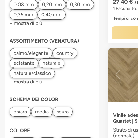
27,40 €
/
1 Pacchetto:
Tempi di co
+ mostra di più
ASSORTIMENTO (VENATURA)
+ mostra di più
SCHEMA DEI COLORI
Vinile ades
Quartet | 
Strato di u
COLORE
(normale) -