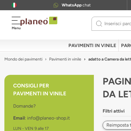
WhatsApp
chat
Use
Menu
up
and
down
PAVIMENTI IN VINILE
PAR
arrows
to
Mondo dei pavimenti
Pavimenti in vinile
adatto a Camera da let
select
available
result.
PAGIN
Press
CONSIGLI PER
enter
DA LE
PAVIMENTI IN VINILE
to
go
Domande?
to
Filtri attivi
selected
Email
: info@planeo-shop.it
search
result.
Reimposta tut
LUN - VEN
9 alle 17
Touch