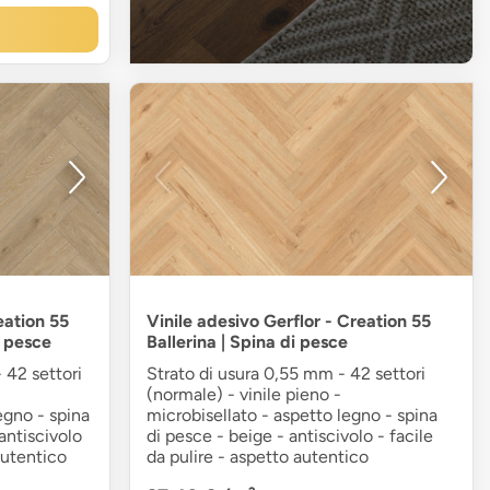
eation 55
Vinile adesivo Gerflor - Creation 55
i pesce
Ballerina | Spina di pesce
 42 settori
Strato di usura 0,55 mm - 42 settori
(normale) - vinile pieno -
egno - spina
microbisellato - aspetto legno - spina
antiscivolo
di pesce - beige - antiscivolo - facile
autentico
da pulire - aspetto autentico