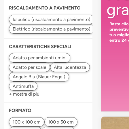
gra
RISCALDAMENTO A PAVIMENTO
Basta cli
preventiv
tuo
migli
entro 24 
CARATTERISTICHE SPECIALI
+ mostra di più
FORMATO