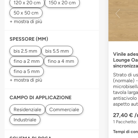
+ mostra di più
SPESSORE (MM)
Vinile ades
Lounge Oak
sincronizz
Strato di u
+ mostra di più
(normale) -
microbisell
tavola larg
CAMPO DI APPLICAZIONE
antiscivolo
aspetto au
27,40 €
/
1 Pacchetto: 
Tempi di co