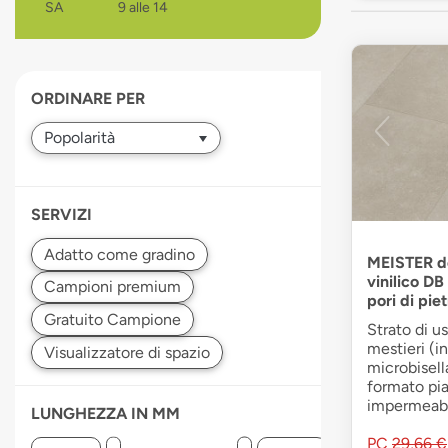
SA
9 alle 14
devices
users
can
use
ORDINARE PER
touch
and
swipe
gestures.
SERVIZI
MEISTER de
vinilico DB
pori di pie
Strato di u
mestieri (in
microbisell
formato pia
impermeabil
LUNGHEZZA IN MM
PC
29,66 €