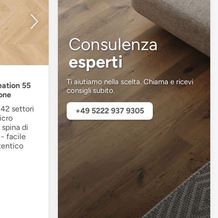
Consulenza
esperti
Ti aiutiamo nella scelta. Chiama e ricevi
eation 55
consigli subito.
one
42 settori
+49 5222 937 9305
icro
 spina di
- facile
tentico