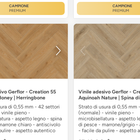
CAMPIONE
CAMPIONE
PREMIUM
PREMIUM
ivo Gerflor - Creation 55
Vinile adesivo Gerflor - Cr
oney | Herringbone
Aquinoah Nature | Spina d
sura di 0,55 mm - 42 settori
Strato di usura di 0,55 mm -
 vinile pieno -
(normale) - vinile pieno -
atura - aspetto legno - spina
microbisellatura - aspetto l
marrone chiaro - antiscivolo
di pesce - marrone/grigio - 
 pulire - aspetto autentico
- facile da pulire - aspetto 