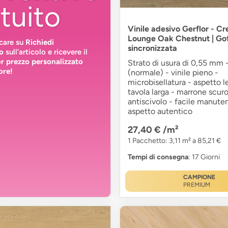
tuito
Vinile adesivo Gerflor - Cr
Lounge Oak Chestnut | Gof
ccare su
Richiedi
sincronizzata
o
sull’articolo e ricevere il
or prezzo personalizzato
Strato di usura di 0,55 mm -
ore!
(normale) - vinile pieno -
microbisellatura - aspetto l
tavola larga - marrone scuro
antiscivolo - facile manute
aspetto autentico
27,40 €
/m²
1 Pacchetto: 3,11 m² a 85,21 €
Tempi di consegna
: 17 Giorni
CAMPIONE
PREMIUM