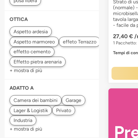
Strato di u
(normale) -
microbisell
tavola larga
OTTICA
- facile da
27,40 €
/
1 Pacchetto:
Tempi di co
+ mostra di più
ADATTO A
Pr
+ mostra di più