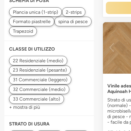
SCHEMA DI POSA
CLASSE DI UTILIZZO
Vinile ades
Aquinoah H
Strato di u
(normale) -
+ mostra di più
microbisell
di pesce - 
- facile da
STRATO DI USURA