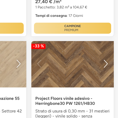
27,40 €
/m²
1 Pacchetto: 3,82 m² a 104,67 €
Tempi di consegna
: 17 Giorni
CAMPIONE
PREMIUM
-33 %
reazione 55
Project Floors vinile adesivo -
Herringbone30 PW 1261/HB30
- Settore 42
Strato di usura di 0,30 mm - 31 mestieri
(leggeri) - vinile solido - senza