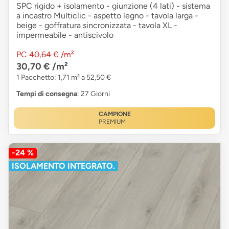
SPC rigido + isolamento - giunzione (4 lati) - sistema
a incastro Multiclic - aspetto legno - tavola larga -
beige - goffratura sincronizzata - tavola XL -
impermeabile - antiscivolo
PC
40,64 €
/m²
30,70 €
/m²
1 Pacchetto: 1,71 m² a 52,50 €
Tempi di consegna
: 27 Giorni
CAMPIONE
PREMIUM
-24 %
ISOLAMENTO INTEGRATO.