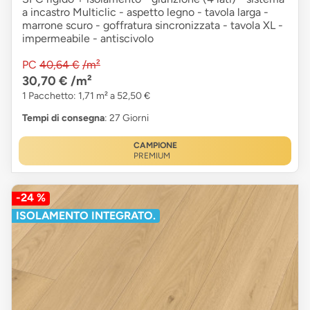
a incastro Multiclic - aspetto legno - tavola larga -
marrone scuro - goffratura sincronizzata - tavola XL -
impermeabile - antiscivolo
PC
40,64 €
/m²
30,70 €
/m²
1 Pacchetto: 1,71 m² a 52,50 €
Tempi di consegna
: 27 Giorni
CAMPIONE
PREMIUM
-24 %
ISOLAMENTO INTEGRATO.