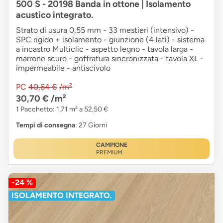
500 S - 20198 Banda in ottone | Isolamento
acustico integrato.
Strato di usura 0,55 mm - 33 mestieri (intensivo) -
SPC rigido + isolamento - giunzione (4 lati) - sistema
a incastro Multiclic - aspetto legno - tavola larga -
marrone scuro - goffratura sincronizzata - tavola XL -
impermeabile - antiscivolo
PC
40,64 €
/m²
30,70 €
/m²
1 Pacchetto: 1,71 m² a 52,50 €
Tempi di consegna
: 27 Giorni
CAMPIONE
PREMIUM
-24 %
ISOLAMENTO INTEGRATO.