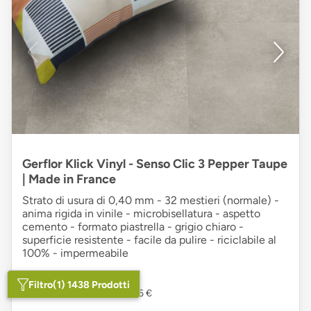
Gerflor Klick Vinyl - Senso Clic 3 Pepper Taupe
| Made in France
Strato di usura di 0,40 mm - 32 mestieri (normale) -
anima rigida in vinile - microbisellatura - aspetto
cemento - formato piastrella - grigio chiaro -
superficie resistente - facile da pulire - riciclabile al
100% - impermeabile
31,80 €
/m²
Filtro
(1) 1438 Prodotti
1 Pacchetto: 1,98 m² a 62,96 €