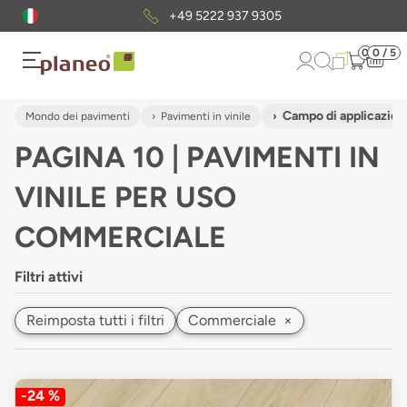
Pacchetto di campioni
gratuiti
0
0 / 5
Campo di applicazio
Mondo dei pavimenti
Pavimenti in vinile
PAGINA 10 | PAVIMENTI IN
VINILE PER USO
COMMERCIALE
Filtri attivi
Reimposta tutti i filtri
Commerciale
×
-24 %