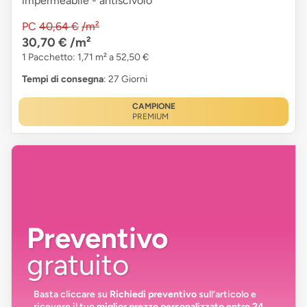
impermeabile - antiscivolo
PC
40,64 €
/m²
30,70 €
/m²
1 Pacchetto: 1,71 m² a 52,50 €
Tempi di consegna
: 27 Giorni
CAMPIONE
PREMIUM
Preventivo
gratuito
Basta cliccare su
Richiedi preventivo
sull’articolo e
ricevere il tuo
miglior prezzo personalizzato entro 24