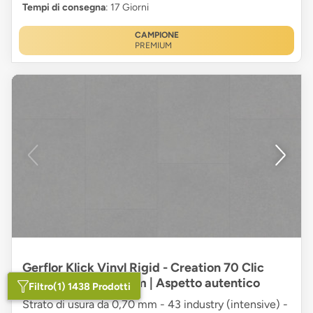
Tempi di consegna
: 17 Giorni
CAMPIONE
PREMIUM
Gerflor Klick Vinyl Rigid - Creation 70 Clic
Urban Street Medium | Aspetto autentico
Filtro
(1) 1438 Prodotti
Strato di usura da 0,70 mm - 43 industry (intensive) -