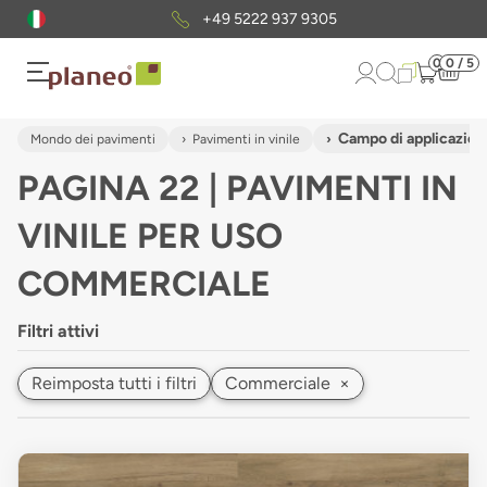
Pacchetto di campioni
gratuiti
0
0 / 5
Campo di applicazio
Mondo dei pavimenti
Pavimenti in vinile
PAGINA 22 | PAVIMENTI IN
VINILE PER USO
COMMERCIALE
Filtri attivi
Reimposta tutti i filtri
Commerciale
×