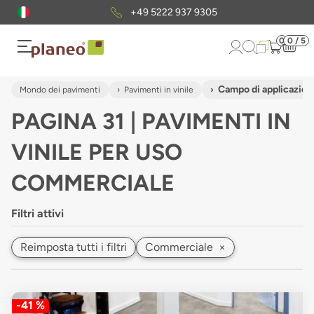
Pacchetto di campioni
gratuiti
0
0 / 5
Campo di applicazio
Mondo dei pavimenti
Pavimenti in vinile
PAGINA 31 | PAVIMENTI IN
VINILE PER USO
COMMERCIALE
Filtri attivi
Reimposta tutti i filtri
Commerciale
×
-41 %