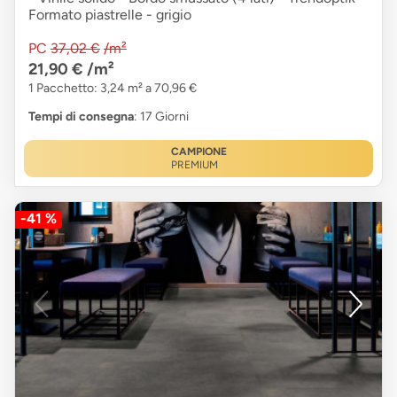
Formato piastrelle - grigio
PC
37,02 €
/m²
21,90 €
/m²
1 Pacchetto: 3,24 m² a 70,96 €
Tempi di consegna
: 17 Giorni
CAMPIONE
PREMIUM
-41 %