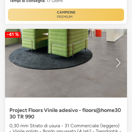
Tempi di consegna
: 17 Giorni
CAMPIONE
PREMIUM
-41 %
Project Floors Vinile adesivo - floors@home30
30 TR 990
0,30 mm Strato di usura - 31 Commerciale (leggero)
- Vinile solido - Bordo smussato (4 lati) - Trendoptik -