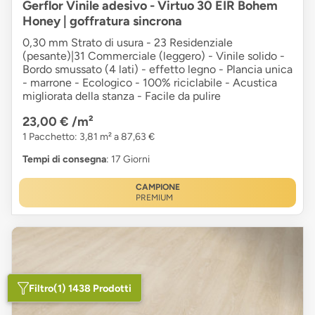
Gerflor Vinile adesivo - Virtuo 30 EIR Bohem
Honey | goffratura sincrona
0,30 mm Strato di usura - 23 Residenziale
(pesante)|31 Commerciale (leggero) - Vinile solido -
Bordo smussato (4 lati) - effetto legno - Plancia unica
- marrone - Ecologico - 100% riciclabile - Acustica
migliorata della stanza - Facile da pulire
23,00 €
/m²
1 Pacchetto: 3,81 m² a 87,63 €
Tempi di consegna
: 17 Giorni
CAMPIONE
PREMIUM
Filtro
(1) 1438 Prodotti