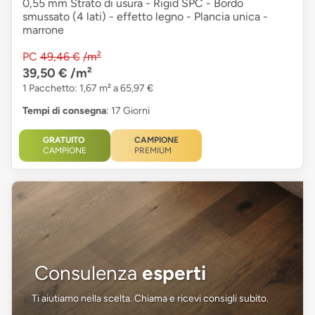
0,55 mm Strato di usura - Rigid SPC - Bordo
smussato (4 lati) - effetto legno - Plancia unica -
marrone
PC
49,46 €
/m²
39,50 €
/m²
1 Pacchetto: 1,67 m² a 65,97 €
Tempi di consegna
: 17 Giorni
GRATUITO
CAMPIONE
CAMPIONE
PREMIUM
Consulenza
esperti
Ti aiutiamo nella scelta. Chiama e ricevi consigli subito.