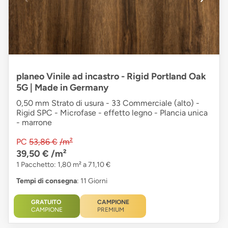
planeo Vinile ad incastro - Rigid Portland Oak
5G | Made in Germany
0,50 mm Strato di usura - 33 Commerciale (alto) -
Rigid SPC - Microfase - effetto legno - Plancia unica
- marrone
PC
53,86 €
/m²
39,50 €
/m²
1 Pacchetto: 1,80 m² a 71,10 €
Tempi di consegna
: 11 Giorni
GRATUITO
CAMPIONE
CAMPIONE
PREMIUM