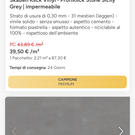
Skaben Klick Vinyl - ProfiKlick Stone Sicily
Grey | impermeabile
Strato di usura di 0,30 mm - 31 mestieri (leggeri) -
vinile solido - senza smusso - aspetto cemento -
formato piastrella - aspetto autentico - riciclabile al
100% - rispettoso dell'ambiente
PC
43,89 €
/m²
39,50 €
/m²
1 Pacchetto: 2,21 m² a 87,30 €
Tempi di consegna
: 24 Giorni
CAMPIONE
PREMIUM