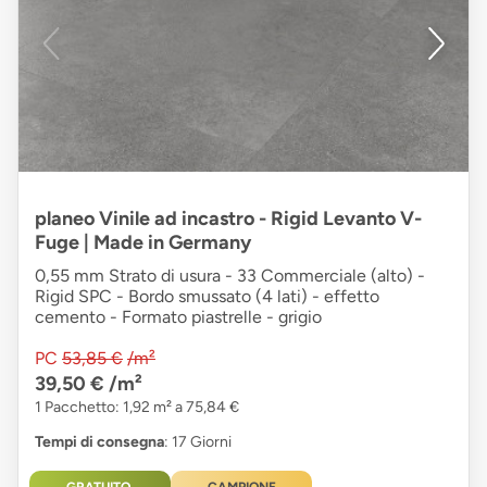
planeo Vinile ad incastro - Rigid Levanto V-
Fuge | Made in Germany
0,55 mm Strato di usura - 33 Commerciale (alto) -
Rigid SPC - Bordo smussato (4 lati) - effetto
cemento - Formato piastrelle - grigio
PC
53,85 €
/m²
39,50 €
/m²
1 Pacchetto: 1,92 m² a 75,84 €
Tempi di consegna
: 17 Giorni
GRATUITO
CAMPIONE