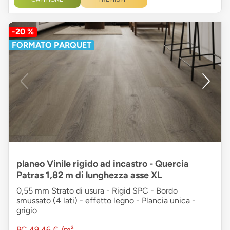
-20 %
FORMATO PARQUET
planeo Vinile rigido ad incastro - Quercia
Patras 1,82 m di lunghezza asse XL
0,55 mm Strato di usura - Rigid SPC - Bordo
smussato (4 lati) - effetto legno - Plancia unica -
grigio
PC
49,46 €
/m²