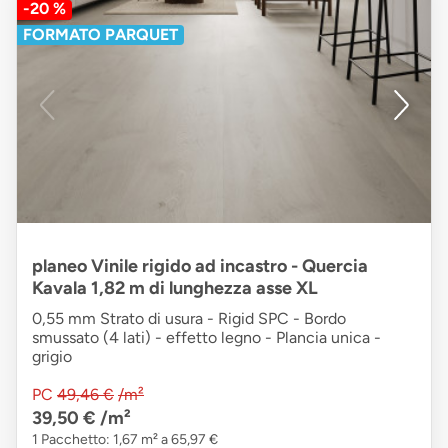
-20 %
FORMATO PARQUET
planeo Vinile rigido ad incastro - Quercia
Kavala 1,82 m di lunghezza asse XL
0,55 mm Strato di usura - Rigid SPC - Bordo
smussato (4 lati) - effetto legno - Plancia unica -
grigio
PC
49,46 €
/m²
39,50 €
/m²
1 Pacchetto: 1,67 m² a 65,97 €