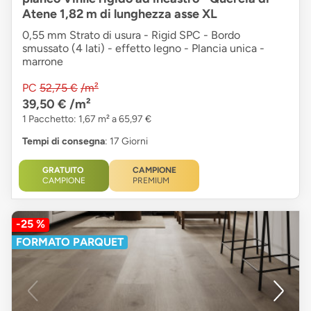
Atene 1,82 m di lunghezza asse XL
0,55 mm Strato di usura - Rigid SPC - Bordo
smussato (4 lati) - effetto legno - Plancia unica -
marrone
PC
52,75 €
/m²
39,50 €
/m²
1 Pacchetto: 1,67 m² a 65,97 €
Tempi di consegna
: 17 Giorni
GRATUITO
CAMPIONE
CAMPIONE
PREMIUM
-25 %
FORMATO PARQUET