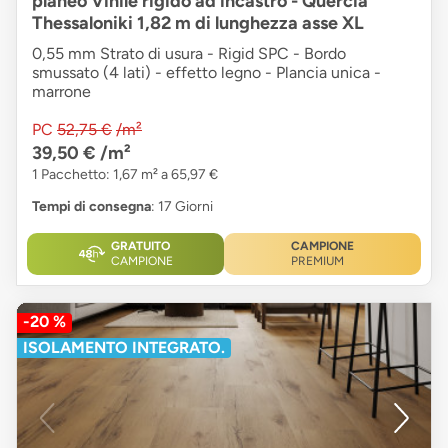
planeo Vinile rigido ad incastro - Quercia
Thessaloniki 1,82 m di lunghezza asse XL
0,55 mm Strato di usura - Rigid SPC - Bordo
smussato (4 lati) - effetto legno - Plancia unica -
marrone
PC
52,75 €
/m²
39,50 €
/m²
1 Pacchetto: 1,67 m² a 65,97 €
Tempi di consegna
: 17 Giorni
GRATUITO
CAMPIONE
CAMPIONE
PREMIUM
-20 %
ISOLAMENTO INTEGRATO.