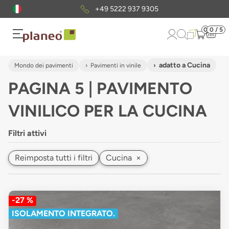
Pacchetto di campioni
gratuiti
0
0 / 5
adatto a Cucina
Mondo dei pavimenti
Pavimenti in vinile
PAGINA 5 | PAVIMENTO
VINILICO PER LA CUCINA
Filtri attivi
Reimposta tutti i filtri
Cucina
×
-27 %
ISOLAMENTO INTEGRATO.