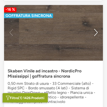
-16 %
GOFFRATURA SINCRONA
Skaben Vinile ad incastro - NordicPro
Mississippi | goffratura sincrona
0,50 mm Strato di usura - 33 Commerciale (alto) -
Rigid SPC - Bordo smussato (4 lati) - Sistema di
incastro DropDown - effetto legno - Plancia unica -
marrone - Aspetto autentico - idrorepellente -
Filtro
(1) 1426 Prodotti
Montaggio semplice - Antiscivolo