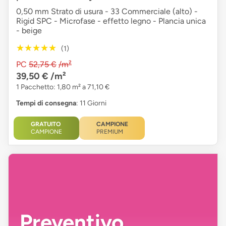
0,50 mm Strato di usura - 33 Commerciale (alto) -
Rigid SPC - Microfase - effetto legno - Plancia unica
- beige
★★★★★
★★★★★
(1)
PC
52,75 €
/m²
39,50 €
/m²
1 Pacchetto: 1,80 m² a 71,10 €
Tempi di consegna
: 11 Giorni
GRATUITO
CAMPIONE
CAMPIONE
PREMIUM
Preventivo