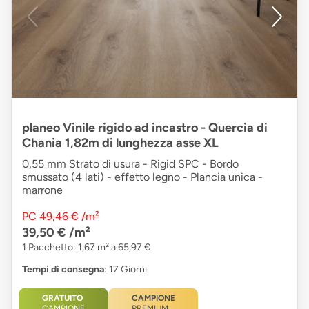
planeo Vinile rigido ad incastro - Quercia di
Chania 1,82m di lunghezza asse XL
0,55 mm Strato di usura - Rigid SPC - Bordo
smussato (4 lati) - effetto legno - Plancia unica -
marrone
PC
49,46 €
/m²
39,50 €
/m²
1 Pacchetto: 1,67 m² a 65,97 €
Tempi di consegna
: 17 Giorni
GRATUITO
CAMPIONE
CAMPIONE
PREMIUM