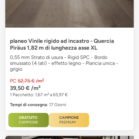
planeo Vinile rigido ad incastro - Quercia
Piräus 1,82 m di lunghezza asse XL
0,55 mm Strato di usura - Rigid SPC - Bordo
smussato (4 lati) - effetto legno - Plancia unica -
grigio
PC
52,75 €
/m²
39,50 €
/m²
1 Pacchetto: 1,67 m² a 65,97 €
Tempi di consegna
: 17 Giorni
GRATUITO
CAMPIONE
CAMPIONE
PREMIUM