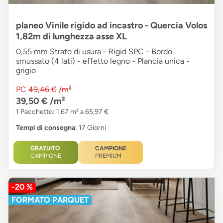
planeo Vinile rigido ad incastro - Quercia Volos
1,82m di lunghezza asse XL
0,55 mm Strato di usura - Rigid SPC - Bordo
smussato (4 lati) - effetto legno - Plancia unica -
grigio
PC
49,46 €
/m²
39,50 €
/m²
1 Pacchetto: 1,67 m² a 65,97 €
Tempi di consegna
: 17 Giorni
GRATUITO
CAMPIONE
CAMPIONE
PREMIUM
-20 %
FORMATO PARQUET