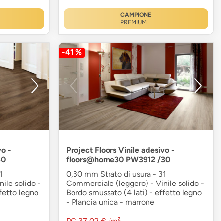
CAMPIONE
PREMIUM
-41 %
vo -
Project Floors Vinile adesivo -
30
floors@home30 PW3912 /30
1
0,30 mm Strato di usura - 31
ile solido -
Commerciale (leggero) - Vinile solido -
fetto legno
Bordo smussato (4 lati) - effetto legno
- Plancia unica - marrone
PC
37,02 €
/m²