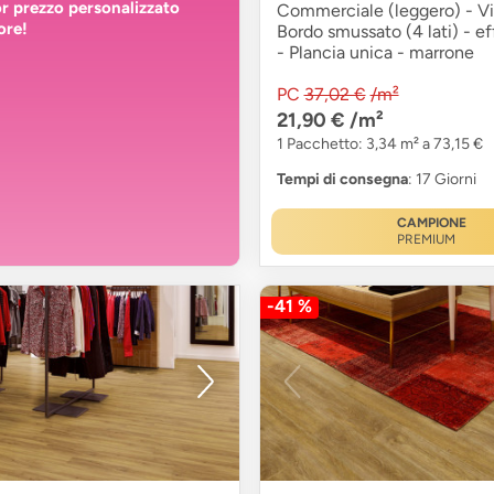
or prezzo personalizzato
Commerciale (leggero) - Vin
ore!
Bordo smussato (4 lati) - ef
- Plancia unica - marrone
PC
37,02 €
/m²
21,90 €
/m²
1 Pacchetto: 3,34 m² a 73,15 €
Tempi di consegna
: 17 Giorni
CAMPIONE
PREMIUM
-41 %