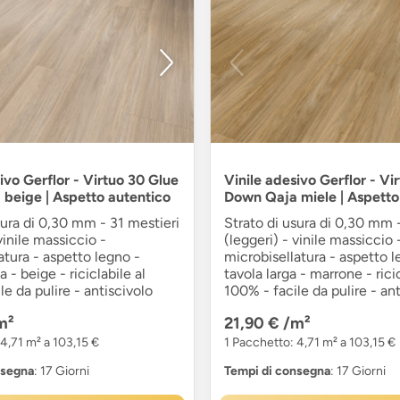
ivo Gerflor - Virtuo 30 Glue
Vinile adesivo Gerflor - Vi
beige | Aspetto autentico
Down Qaja miele | Aspetto
sura di 0,30 mm - 31 mestieri
Strato di usura di 0,30 mm -
vinile massiccio -
(leggeri) - vinile massiccio 
atura - aspetto legno -
microbisellatura - aspetto l
a - beige - riciclabile al
tavola larga - marrone - ricic
le da pulire - antiscivolo
100% - facile da pulire - an
m²
21,90 €
/m²
4,71 m² a 103,15 €
1 Pacchetto: 4,71 m² a 103,15 €
nsegna
: 17 Giorni
Tempi di consegna
: 17 Giorni