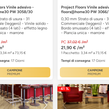
ors Vinile adesivo -
Project Floors Vinile adesi
me30 PW 3058/30
floors@home30 PW 3066/
ato di usura - 31
0,30 mm Strato di usura - 3
 (leggero) - Vinile solido -
Commerciale (leggero) - Vin
ato (4 lati) - effetto legno
Bordo smussato (4 lati) - ef
nica - marrone
- Plancia unica - marrone
/m²
PC
37,02 €
/m²
m²
21,90 €
/m²
 3,34 m² a 73,15 €
1 Pacchetto: 3,34 m² a 73,15 €
nsegna
: 17 Giorni
Tempi di consegna
: 17 Giorni
CAMPIONE
CAMPIONE
PREMIUM
PREMIUM
-41 %