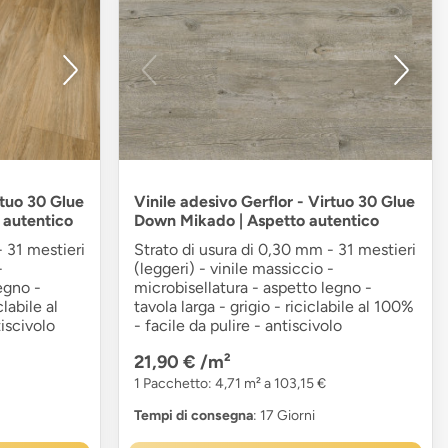
rtuo 30 Glue
Vinile adesivo Gerflor - Virtuo 30 Glue
 autentico
Down Mikado | Aspetto autentico
 31 mestieri
Strato di usura di 0,30 mm - 31 mestieri
-
(leggeri) - vinile massiccio -
egno -
microbisellatura - aspetto legno -
labile al
tavola larga - grigio - riciclabile al 100%
tiscivolo
- facile da pulire - antiscivolo
21,90 €
/m²
1 Pacchetto: 4,71 m² a 103,15 €
Tempi di consegna
: 17 Giorni