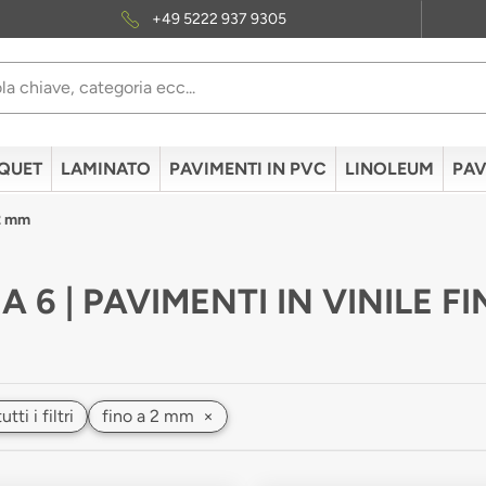
+49 5222 937 9305
QUET
LAMINATO
PAVIMENTI IN PVC
LINOLEUM
PAV
 2 mm
A 6 | PAVIMENTI IN VINILE F
ti i filtri
fino a 2 mm
×