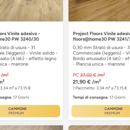
ors Vinile adesivo -
Project Floors Vinile adesi
me30 PW 3240/30
floors@home30 PW 3241/
ato di usura - 31
0,30 mm Strato di usura - 3
 (leggero) - Vinile solido -
Commerciale (leggero) - Vin
ato (4 lati) - effetto legno
Bordo smussato (4 lati) - ef
nica - marrone
- Plancia unica - marrone
/m²
PC
37,02 €
/m²
m²
21,90 €
/m²
 3,34 m² a 73,15 €
1 Pacchetto: 3,34 m² a 73,15 €
nsegna
: 17 Giorni
Tempi di consegna
: 17 Giorni
CAMPIONE
CAMPIONE
PREMIUM
PREMIUM