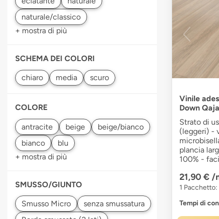
+ mostra di più
SCHEMA DEI COLORI
Vinile ades
COLORE
Down Qaja 
Strato di u
(leggeri) - 
microbisell
plancia larg
+ mostra di più
100% - faci
21,90 €
/
SMUSSO/GIUNTO
1 Pacchetto: 
Tempi di co