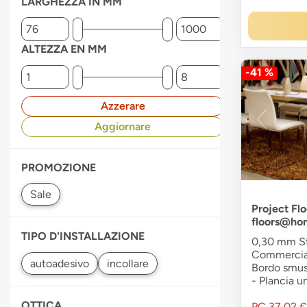
LARGHEZZA IN MM
ALTEZZA EN MM
-41 %
Azzerare
Aggiornare
PROMOZIONE
Project Flo
floors@ho
TIPO D'INSTALLAZIONE
0,30 mm Str
Commerciale
Bordo smuss
- Plancia u
OTTICA
PC
37,02 €