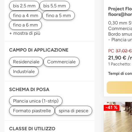
Project Flo
floors@ho
0,30 mm Str
Commerciale
+ mostra di più
Bordo smuss
- Plancia u
CAMPO DI APPLICAZIONE
PC
37,02 €
21,90 €
/
1 Pacchetto:
Tempi di co
SCHEMA DI POSA
-41 %
CLASSE DI UTILIZZO