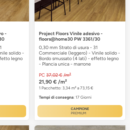
vo -
Project Floors Vinile adesivo -
30
floors@home30 PW 3361/30
1
0,30 mm Strato di usura - 31
ile solido -
Commerciale (leggero) - Vinile solido -
fetto legno
Bordo smussato (4 lati) - effetto legno
- Plancia unica - marrone
PC
37,02 €
/m²
21,90 €
/m²
1 Pacchetto: 3,34 m² a 73,15 €
Tempi di consegna
: 17 Giorni
CAMPIONE
PREMIUM