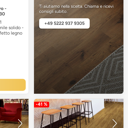
Ti aiutiamo nella scelta. Chiama e ricevi
vo -
consigli subito.
30
1
+49 5222 937 9305
ile solido -
fetto legno
-41 %