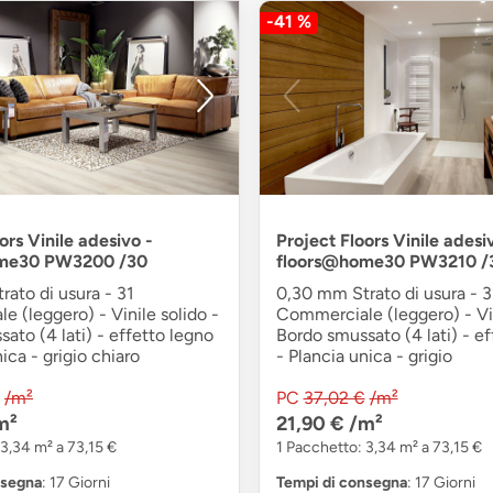
-41 %
ors Vinile adesivo -
Project Floors Vinile adesi
me30 PW3200 /30
floors@home30 PW3210 /
ato di usura - 31
0,30 mm Strato di usura - 3
 (leggero) - Vinile solido -
Commerciale (leggero) - Vin
ato (4 lati) - effetto legno
Bordo smussato (4 lati) - ef
ica - grigio chiaro
- Plancia unica - grigio
/m²
PC
37,02 €
/m²
m²
21,90 €
/m²
 3,34 m² a 73,15 €
1 Pacchetto: 3,34 m² a 73,15 €
nsegna
: 17 Giorni
Tempi di consegna
: 17 Giorni