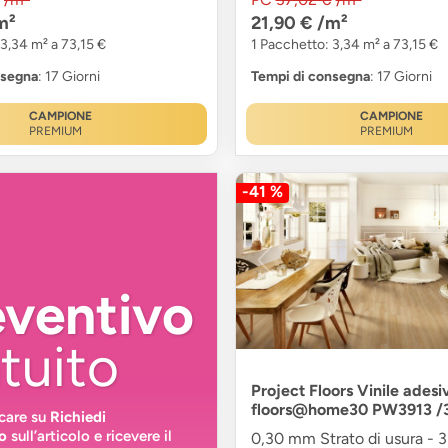
m²
21,90 €
/m²
 3,34 m² a 73,15 €
1 Pacchetto: 3,34 m² a 73,15 €
nsegna
: 17 Giorni
Tempi di consegna
: 17 Giorni
CAMPIONE
CAMPIONE
PREMIUM
PREMIUM
-41 %
eventivo
tuito
Project Floors Vinile adesi
floors@home30 PW3913 /
ccare su
Richiedi
o
sull’articolo e ricevere il
0,30 mm Strato di usura - 3