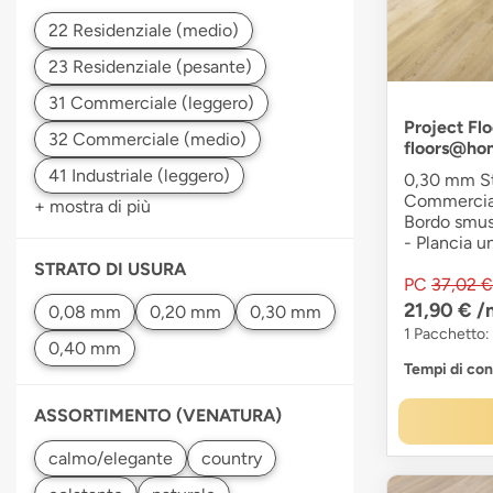
Project Flo
floors@ho
0,30 mm Str
Commerciale
+ mostra di più
Bordo smuss
- Plancia u
STRATO DI USURA
PC
37,02 €
21,90 €
/
1 Pacchetto:
Tempi di co
ASSORTIMENTO (VENATURA)