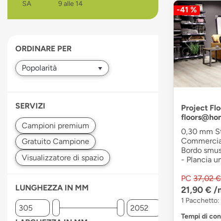
SA
9 alle 14
-41 %
devices
users
can
use
ORDINARE PER
touch
and
swipe
gestures.
SERVIZI
Project Flo
floors@ho
0,30 mm Str
Commerciale
Bordo smuss
- Plancia un
PC
37,02 €
LUNGHEZZA IN MM
21,90 €
/
1 Pacchetto:
Tempi di co