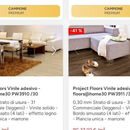
CAMPIONE
CAMPIONE
PREMIUM
PREMIUM
-41 %
ors Vinile adesivo -
Project Floors Vinile adesi
me30 PW3910 /30
floors@home30 PW3911 /
ato di usura - 31
0,30 mm Strato di usura - 3
 (leggero) - Vinile solido -
Commerciale (leggero) - Vin
ato (4 lati) - effetto legno
Bordo smussato (4 lati) - ef
nica - marrone
- Plancia unica - marrone
/m²
PC
37,02 €
/m²