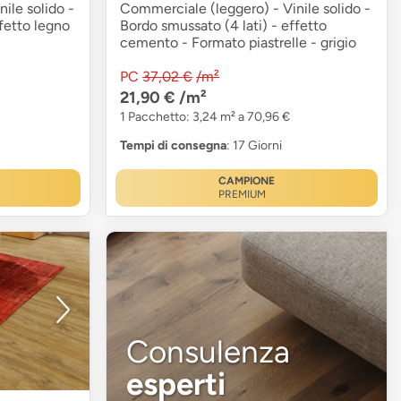
ile solido -
Commerciale (leggero) - Vinile solido -
fetto legno
Bordo smussato (4 lati) - effetto
cemento - Formato piastrelle - grigio
PC
37,02 €
/m²
21,90 €
/m²
1 Pacchetto: 3,24 m² a 70,96 €
Tempi di consegna
: 17 Giorni
CAMPIONE
PREMIUM
Consulenza
esperti