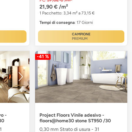
21,90 €
/m²
1 Pacchetto: 3,34 m² a 73,15 €
Tempi di consegna
: 17 Giorni
CAMPIONE
PREMIUM
-41 %
vo -
Project Floors Vinile adesivo -
30
floors@home30 stone ST950 /30
1
0,30 mm Strato di usura - 31