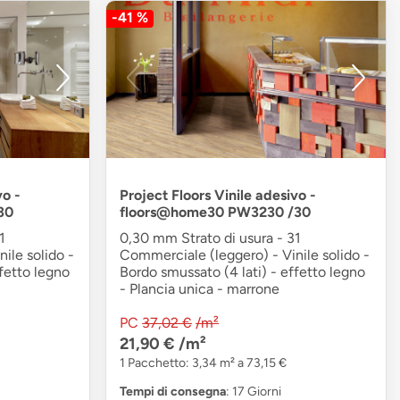
-41 %
vo -
Project Floors Vinile adesivo -
30
floors@home30 PW3230 /30
1
0,30 mm Strato di usura - 31
ile solido -
Commerciale (leggero) - Vinile solido -
fetto legno
Bordo smussato (4 lati) - effetto legno
- Plancia unica - marrone
PC
37,02 €
/m²
21,90 €
/m²
1 Pacchetto: 3,34 m² a 73,15 €
Tempi di consegna
: 17 Giorni