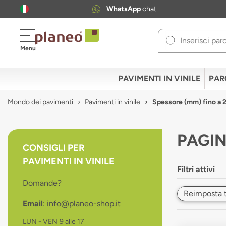
WhatsApp
chat
Use
Menu
up
and
down
PAVIMENTI IN VINILE
PAR
arrows
to
Mondo dei pavimenti
Pavimenti in vinile
Spessore (mm) fino a
select
available
result.
PAGIN
Press
CONSIGLI PER
enter
PAVIMENTI IN VINILE
to
Filtri attivi
go
Domande?
to
Reimposta tut
selected
Email
: info@planeo-shop.it
search
result.
LUN - VEN
9 alle 17
Touch