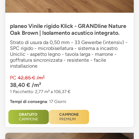
planeo Vinile rigido Klick - GRANDline Nature
Oak Brown | Isolamento acustico integrato.
Strato di usura da 0,50 mm - 33 Gewerbe (intensiv) -
SPC rigido - microbisellatura - sistema a incastro
Uniclic - aspetto legno - tavola larga - marrone -
goffratura sincronizzata - resistente - facile
installazione
PC
42,85 €
/m²
38,40 €
/m²
1 Pacchetto: 2,77 m² a 106,37 €
Tempi di consegna
: 17 Giorni
GRATUITO
CAMPIONE
CAMPIONE
PREMIUM