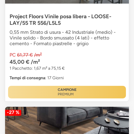
Project Floors Vinile posa libera - LOOSE-
LAY/55 TR 556/L5L5
0,55 mm Strato di usura - 42 Industriale (medio) -
Vinile solido - Bordo smussato (4 lati) - effetto
cemento - Formato piastrelle - grigio
PC
61,77 €
/m²
45,00 €
/m²
1 Pacchetto: 1,67 m² a 75,15 €
Tempi di consegna
: 17 Giorni
CAMPIONE
PREMIUM
-27 %