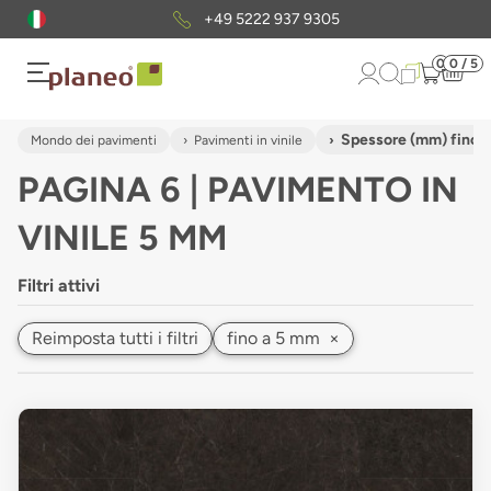
Pacchetto di campioni
gratuiti
0
0 / 5
Spessore (mm) fino 
Mondo dei pavimenti
Pavimenti in vinile
PAGINA 6 | PAVIMENTO IN
VINILE 5 MM
Filtri attivi
Reimposta tutti i filtri
fino a 5 mm
×