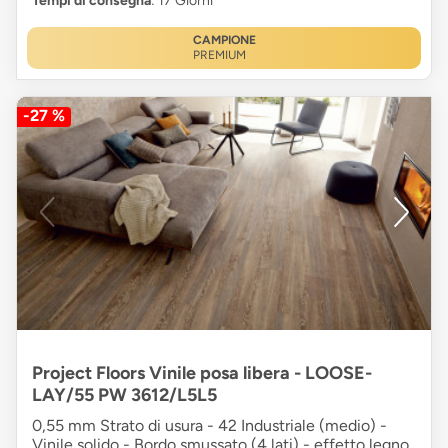
Tempi di consegna
: 17 Giorni
CAMPIONE
PREMIUM
-27 %
Project Floors Vinile posa libera - LOOSE-
LAY/55 PW 3612/L5L5
0,55 mm Strato di usura - 42 Industriale (medio) -
Vinile solido - Bordo smussato (4 lati) - effetto legno