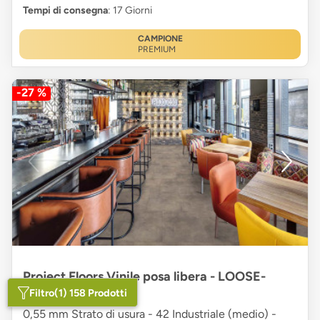
Tempi di consegna
: 17 Giorni
CAMPIONE
PREMIUM
-27 %
Project Floors Vinile posa libera - LOOSE-
LAY/55 ST 950/L5
Filtro
(1) 158 Prodotti
0,55 mm Strato di usura - 42 Industriale (medio) -