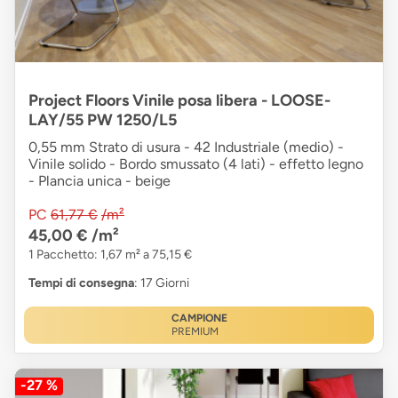
Project Floors Vinile posa libera - LOOSE-
LAY/55 PW 1250/L5
0,55 mm Strato di usura - 42 Industriale (medio) -
Vinile solido - Bordo smussato (4 lati) - effetto legno
- Plancia unica - beige
PC
61,77 €
/m²
45,00 €
/m²
1 Pacchetto: 1,67 m² a 75,15 €
Tempi di consegna
: 17 Giorni
CAMPIONE
PREMIUM
-27 %