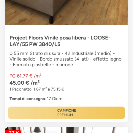
Project Floors Vinile posa libera - LOOSE-
LAY/55 PW 3840/L5
0,55 mm Strato di usura - 42 Industriale (medio) -
Vinile solido - Bordo smussato (4 lati) - effetto legno
- Formato piastrelle - marrone
PC
61,77 €
/m²
45,00 €
/m²
1 Pacchetto: 1,67 m² a 75,15 €
Tempi di consegna
: 17 Giorni
CAMPIONE
PREMIUM
-27 %