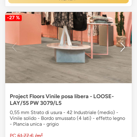
-27 %
Project Floors Vinile posa libera - LOOSE-
LAY/55 PW 3079/L5
0,55 mm Strato di usura - 42 Industriale (medio) -
Vinile solido - Bordo smussato (4 lati) - effetto legno
- Plancia unica - grigio
PC
61,77 €
/m²