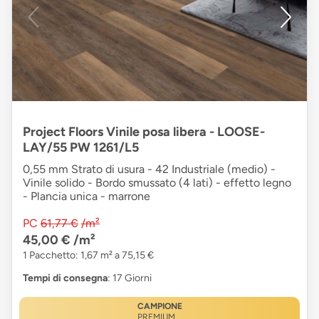
Project Floors Vinile posa libera - LOOSE-
LAY/55 PW 1261/L5
0,55 mm Strato di usura - 42 Industriale (medio) -
Vinile solido - Bordo smussato (4 lati) - effetto legno
- Plancia unica - marrone
PC
61,77 €
/m²
45,00 €
/m²
1 Pacchetto: 1,67 m² a 75,15 €
Tempi di consegna
: 17 Giorni
CAMPIONE
PREMIUM