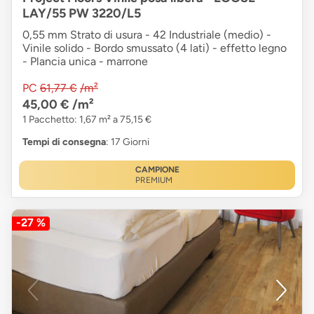
LAY/55 PW 3220/L5
0,55 mm Strato di usura - 42 Industriale (medio) -
Vinile solido - Bordo smussato (4 lati) - effetto legno
- Plancia unica - marrone
PC
61,77 €
/m²
45,00 €
/m²
1 Pacchetto: 1,67 m² a 75,15 €
Tempi di consegna
: 17 Giorni
CAMPIONE
PREMIUM
-27 %