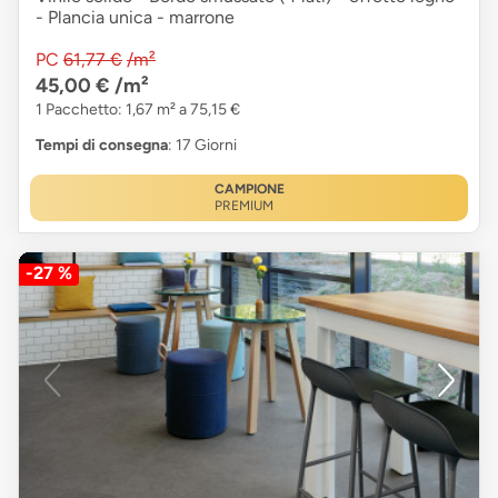
- Plancia unica - marrone
PC
61,77 €
/m²
45,00 €
/m²
1 Pacchetto: 1,67 m² a 75,15 €
Tempi di consegna
: 17 Giorni
CAMPIONE
PREMIUM
-27 %