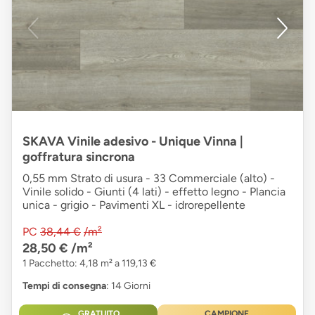
SKAVA Vinile adesivo - Unique Vinna |
goffratura sincrona
0,55 mm Strato di usura - 33 Commerciale (alto) -
Vinile solido - Giunti (4 lati) - effetto legno - Plancia
unica - grigio - Pavimenti XL - idrorepellente
PC
38,44 €
/m²
28,50 €
/m²
1 Pacchetto: 4,18 m² a 119,13 €
Tempi di consegna
: 14 Giorni
GRATUITO
CAMPIONE