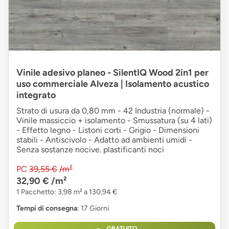
Vinile adesivo planeo - SilentIQ Wood 2in1 per
uso commerciale Alveza | Isolamento acustico
integrato
Strato di usura da 0,80 mm - 42 Industria (normale) -
Vinile massiccio + isolamento - Smussatura (su 4 lati)
- Effetto legno - Listoni corti - Grigio - Dimensioni
stabili - Antiscivolo - Adatto ad ambienti umidi -
Senza sostanze nocive. plastificanti noci
PC
39,55 €
/m²
32,90 €
/m²
1 Pacchetto: 3,98 m² a 130,94 €
Tempi di consegna
: 17 Giorni
GRATUITO