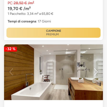
PC
28,92 €
/m²
19,70 €
/m²
1 Pacchetto: 3,34 m² a 65,80 €
Tempi di consegna
: 17 Giorni
CAMPIONE
PREMIUM
-32 %