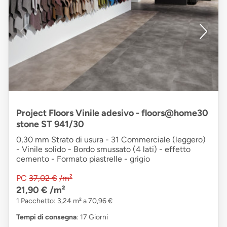
Project Floors Vinile adesivo - floors@home30
stone ST 941/30
0,30 mm Strato di usura - 31 Commerciale (leggero)
- Vinile solido - Bordo smussato (4 lati) - effetto
cemento - Formato piastrelle - grigio
PC
37,02 €
/m²
21,90 €
/m²
1 Pacchetto: 3,24 m² a 70,96 €
Tempi di consegna
: 17 Giorni