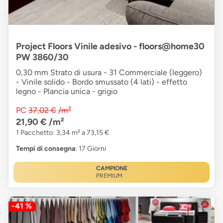
Project Floors Vinile adesivo - floors@home30
PW 3860/30
0,30 mm Strato di usura - 31 Commerciale (leggero)
- Vinile solido - Bordo smussato (4 lati) - effetto
legno - Plancia unica - grigio
PC
37,02 €
/m²
21,90 €
/m²
1 Pacchetto: 3,34 m² a 73,15 €
Tempi di consegna
: 17 Giorni
CAMPIONE
PREMIUM
-41 %