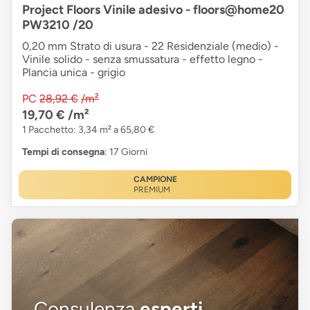
Project Floors Vinile adesivo - floors@home20
PW3210 /20
0,20 mm Strato di usura - 22 Residenziale (medio) -
Vinile solido - senza smussatura - effetto legno -
Plancia unica - grigio
PC
28,92 €
/m²
19,70 €
/m²
1 Pacchetto: 3,34 m² a 65,80 €
Tempi di consegna
: 17 Giorni
CAMPIONE
PREMIUM
Consulenza
esperti