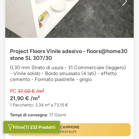
Project Floors Vinile adesivo - floors@home30
stone SL 307/30
0,30 mm Strato di usura - 31 Commerciale (leggero)
- Vinile solido - Bordo smussato (4 lati) - effetto
cemento - Formato piastrelle - grigio
PC
37,02 €
/m²
21,90 €
/m²
1 Pacchetto: 3,34 m² a 73,15 €
Tempi di consegna
: 17 Giorni
Filtro
(1) 232 Prodotti
CAMPIONE
PREMIUM