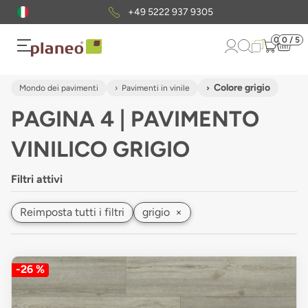
Pacchetto di campioni
gratuiti
0
0 / 5
Colore grigio
Mondo dei pavimenti
Pavimenti in vinile
PAGINA 4 | PAVIMENTO
VINILICO GRIGIO
Filtri attivi
Reimposta tutti i filtri
grigio
×
-26 %