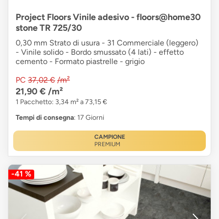
Project Floors Vinile adesivo - floors@home30
stone TR 725/30
0,30 mm Strato di usura - 31 Commerciale (leggero)
- Vinile solido - Bordo smussato (4 lati) - effetto
cemento - Formato piastrelle - grigio
PC
37,02 €
/m²
21,90 €
/m²
1 Pacchetto: 3,34 m² a 73,15 €
Tempi di consegna
: 17 Giorni
CAMPIONE
PREMIUM
-41 %