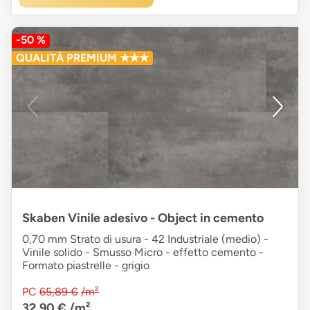
-50 %
QUALITÀ PREMIUM ★★★
Skaben Vinile adesivo - Object in cemento
0,70 mm Strato di usura - 42 Industriale (medio) -
Vinile solido - Smusso Micro - effetto cemento -
Formato piastrelle - grigio
PC
65,89 €
/m²
32,90 €
/m²