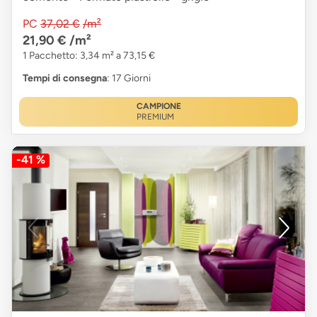
PC
37,02 €
/m²
21,90 €
/m²
1 Pacchetto: 3,34 m² a 73,15 €
Tempi di consegna
: 17 Giorni
CAMPIONE
PREMIUM
-41 %