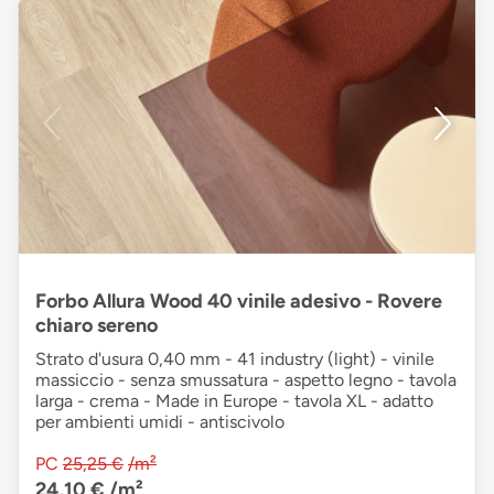
Forbo Allura Wood 40 vinile adesivo - Rovere
chiaro sereno
Strato d'usura 0,40 mm - 41 industry (light) - vinile
massiccio - senza smussatura - aspetto legno - tavola
larga - crema - Made in Europe - tavola XL - adatto
per ambienti umidi - antiscivolo
PC
25,25 €
/m²
24,10 €
/m²