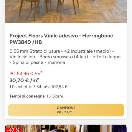
Project Floors Vinile adesivo - Herringbone
PW3840 /HB
0,55 mm Strato di usura - 42 Industriale (medio) -
Vinile solido - Bordo smussato (4 lati) - effetto legno
- Spina di pesce - marrone
PC
54,96 €
/m²
30,70 €
/m²
1 Pacchetto: 3,34 m² a 102,54 €
Tempi di consegna
: 15 Giorni
CAMPIONE
PREMIUM
-47 %