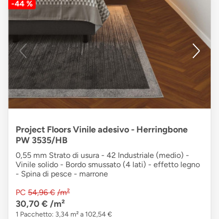
-44 %
Project Floors Vinile adesivo - Herringbone
PW 3535/HB
0,55 mm Strato di usura - 42 Industriale (medio) -
Vinile solido - Bordo smussato (4 lati) - effetto legno
- Spina di pesce - marrone
PC
54,96 €
/m²
30,70 €
/m²
1 Pacchetto: 3,34 m² a 102,54 €