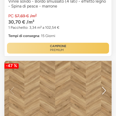
Vinile solido - Bordo smussato (4 lati) - effetto legno
- Spina di pesce - marrone
PC
57,69 €
/m²
30,70 €
/m²
1 Pacchetto: 3,34 m² a 102,54 €
Tempi di consegna
: 15 Giorni
CAMPIONE
PREMIUM
-47 %