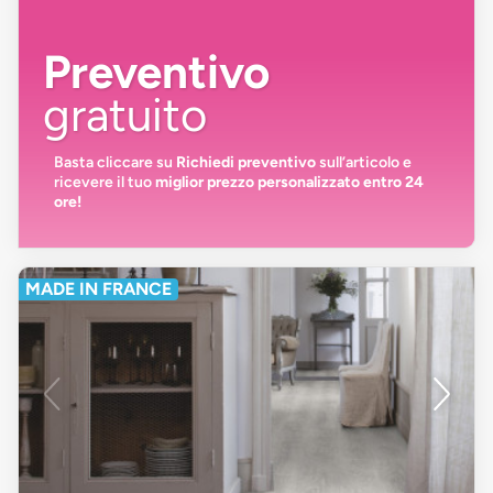
Preventivo
gratuito
Basta cliccare su
Richiedi preventivo
sull’articolo e
ricevere il tuo
miglior prezzo personalizzato entro 24
ore!
MADE IN FRANCE