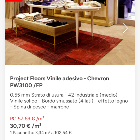
Project Floors Vinile adesivo - Chevron
PW3100 /FP
0,55 mm Strato di usura - 42 Industriale (medio) -
Vinile solido - Bordo smussato (4 lati) - effetto legno
- Spina di pesce - marrone
PC
57,69 €
/m²
30,70 €
/m²
1 Pacchetto: 3,34 m² a 102,54 €