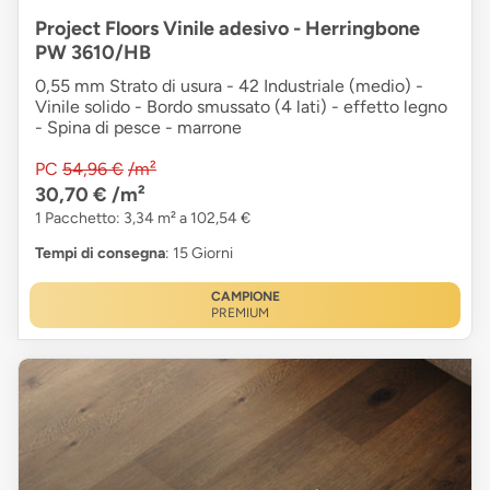
Project Floors Vinile adesivo - Herringbone
PW 3610/HB
0,55 mm Strato di usura - 42 Industriale (medio) -
Vinile solido - Bordo smussato (4 lati) - effetto legno
- Spina di pesce - marrone
PC
54,96 €
/m²
30,70 €
/m²
1 Pacchetto: 3,34 m² a 102,54 €
Tempi di consegna
: 15 Giorni
CAMPIONE
PREMIUM