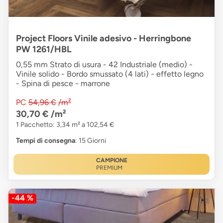
Project Floors Vinile adesivo - Herringbone
PW 1261/HBL
0,55 mm Strato di usura - 42 Industriale (medio) -
Vinile solido - Bordo smussato (4 lati) - effetto legno
- Spina di pesce - marrone
PC
54,96 €
/m²
30,70 €
/m²
1 Pacchetto: 3,34 m² a 102,54 €
Tempi di consegna
: 15 Giorni
CAMPIONE
PREMIUM
-44 %