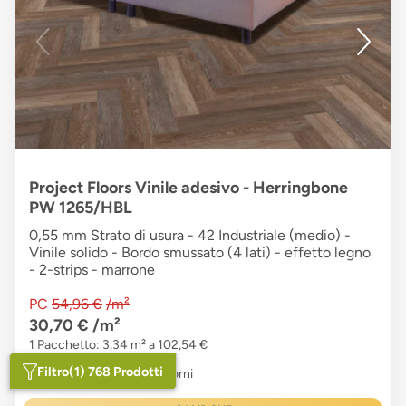
Project Floors Vinile adesivo - Herringbone
PW 1265/HBL
0,55 mm Strato di usura - 42 Industriale (medio) -
Vinile solido - Bordo smussato (4 lati) - effetto legno
- 2-strips - marrone
PC
54,96 €
/m²
30,70 €
/m²
1 Pacchetto: 3,34 m² a 102,54 €
Filtro
(1) 768 Prodotti
Tempi di consegna
: 15 Giorni