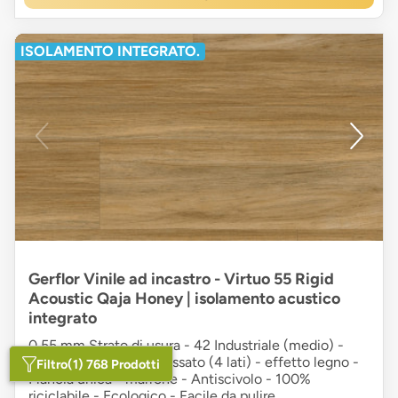
ISOLAMENTO INTEGRATO.
Gerflor Vinile ad incastro - Virtuo 55 Rigid
Acoustic Qaja Honey | isolamento acustico
integrato
0,55 mm Strato di usura - 42 Industriale (medio) -
Rigid SPC - Bordo smussato (4 lati) - effetto legno -
Filtro
(1) 768 Prodotti
Plancia unica - marrone - Antiscivolo - 100%
riciclabile - Ecologico - Facile da pulire