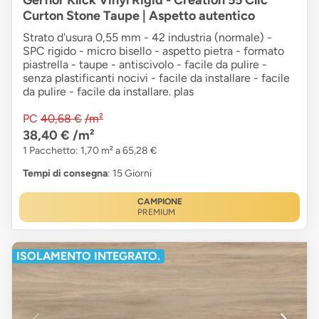
Gerflor Klick Vinyl Rigid - Creation 55 Clic
Curton Stone Taupe | Aspetto autentico
Strato d'usura 0,55 mm - 42 industria (normale) -
SPC rigido - micro bisello - aspetto pietra - formato
piastrella - taupe - antiscivolo - facile da pulire -
senza plastificanti nocivi - facile da installare - facile
da pulire - facile da installare. plas
PC
40,68 €
/m²
38,40 €
/m²
1 Pacchetto: 1,70 m² a 65,28 €
Tempi di consegna
: 15 Giorni
CAMPIONE
PREMIUM
ISOLAMENTO INTEGRATO.