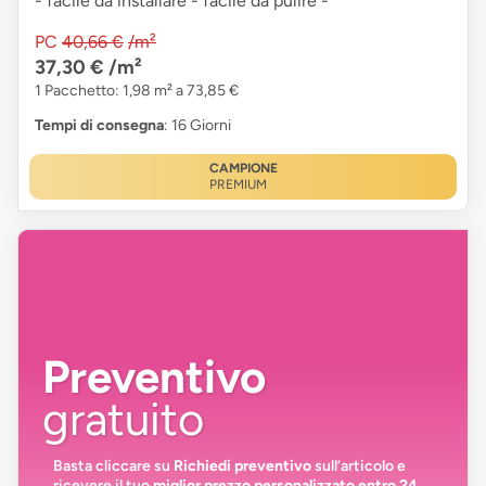
- facile da installare - facile da pulire -
PC
40,66 €
/m²
37,30 €
/m²
1 Pacchetto: 1,98 m² a 73,85 €
Tempi di consegna
: 16 Giorni
CAMPIONE
PREMIUM
Preventivo
gratuito
Basta cliccare su
Richiedi preventivo
sull’articolo e
ricevere il tuo
miglior prezzo personalizzato entro 24