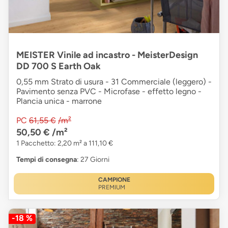
MEISTER Vinile ad incastro - MeisterDesign
DD 700 S Earth Oak
0,55 mm Strato di usura - 31 Commerciale (leggero) -
Pavimento senza PVC - Microfase - effetto legno -
Plancia unica - marrone
PC
61,55 €
/m²
50,50 €
/m²
1 Pacchetto: 2,20 m² a 111,10 €
Tempi di consegna
: 27 Giorni
CAMPIONE
PREMIUM
-18 %