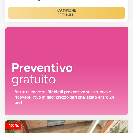
CAMPIONE
PREMIUM
Preventivo
gratuito
Basta cliccare su
Richiedi preventivo
sull’articolo e
ricevere il tuo
miglior prezzo personalizzato entro 24
ore!
-18 %