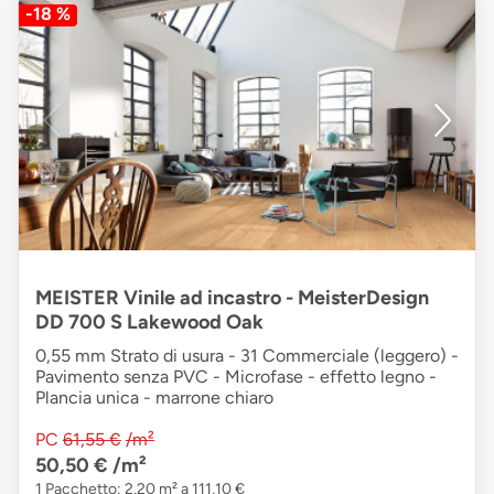
-18 %
MEISTER Vinile ad incastro - MeisterDesign
DD 700 S Lakewood Oak
0,55 mm Strato di usura - 31 Commerciale (leggero) -
Pavimento senza PVC - Microfase - effetto legno -
Plancia unica - marrone chiaro
PC
61,55 €
/m²
50,50 €
/m²
1 Pacchetto: 2,20 m² a 111,10 €