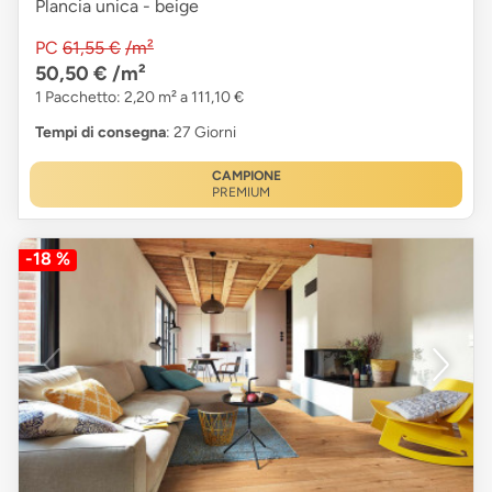
Plancia unica - beige
PC
61,55 €
/m²
50,50 €
/m²
1 Pacchetto: 2,20 m² a 111,10 €
Tempi di consegna
: 27 Giorni
CAMPIONE
PREMIUM
-18 %