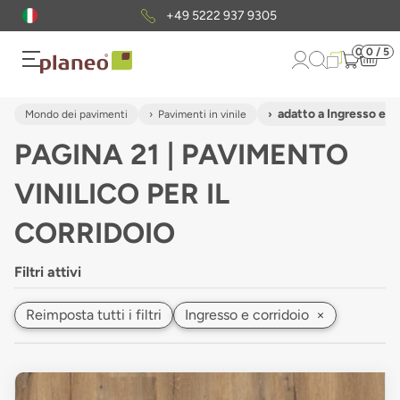
Pacchetto di campioni
gratuiti
0
0 / 5
adatto a Ingresso e c
Mondo dei pavimenti
Pavimenti in vinile
PAGINA 21 | PAVIMENTO
VINILICO PER IL
CORRIDOIO
Filtri attivi
Reimposta tutti i filtri
Ingresso e corridoio
×