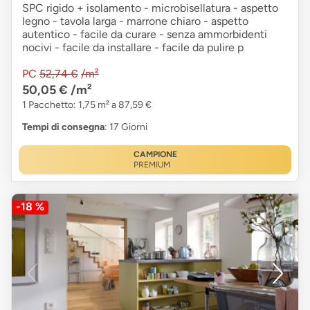
SPC rigido + isolamento - microbisellatura - aspetto
legno - tavola larga - marrone chiaro - aspetto
autentico - facile da curare - senza ammorbidenti
nocivi - facile da installare - facile da pulire p
PC
52,74 €
/m²
50,05 €
/m²
1 Pacchetto: 1,75 m² a 87,59 €
Tempi di consegna
: 17 Giorni
CAMPIONE
PREMIUM
-18 %