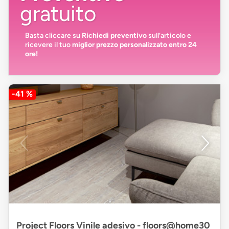
gratuito
Basta cliccare su
Richiedi preventivo
sull’articolo e
ricevere il tuo
miglior prezzo personalizzato entro 24
ore!
-41 %
Project Floors Vinile adesivo - floors@home30