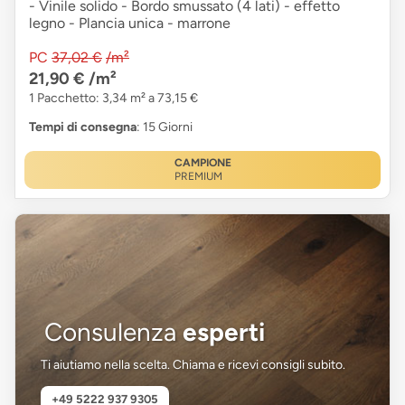
- Vinile solido - Bordo smussato (4 lati) - effetto
legno - Plancia unica - marrone
PC
37,02 €
/m²
21,90 €
/m²
1 Pacchetto: 3,34 m² a 73,15 €
Tempi di consegna
: 15 Giorni
CAMPIONE
PREMIUM
Consulenza
esperti
Ti aiutiamo nella scelta. Chiama e ricevi consigli subito.
+49 5222 937 9305