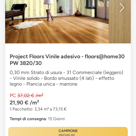
Project Floors Vinile adesivo - floors@home30
PW 3820/30
0,30 mm Strato di usura - 31 Commerciale (leggero)
- Vinile solido - Bordo smussato (4 lati) - effetto
legno - Plancia unica - marrone
PC
37,02 €
/m²
21,90 €
/m²
1 Pacchetto: 3,34 m² a 73,15 €
Tempi di consegna
: 15 Giorni
CAMPIONE
PREMIUM