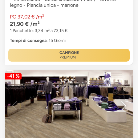
legno - Plancia unica - marrone
PC
37,02 €
/m²
21,90 €
/m²
1 Pacchetto: 3,34 m² a 73,15 €
Tempi di consegna
: 15 Giorni
CAMPIONE
PREMIUM
-41 %