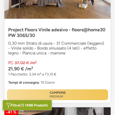
Project Floors Vinile adesivo - floors@home30
PW 3065/30
0,30 mm Strato di usura - 31 Commerciale (leggero)
- Vinile solido - Bordo smussato (4 lati) - effetto
legno - Plancia unica - marrone
PC
37,02 €
/m²
21,90 €
/m²
1 Pacchetto: 3,34 m² a 73,15 €
Tempi di consegna
: 15 Giorni
CAMPIONE
PREMIUM
Filtro
(1) 1498 Prodotti
-41 %