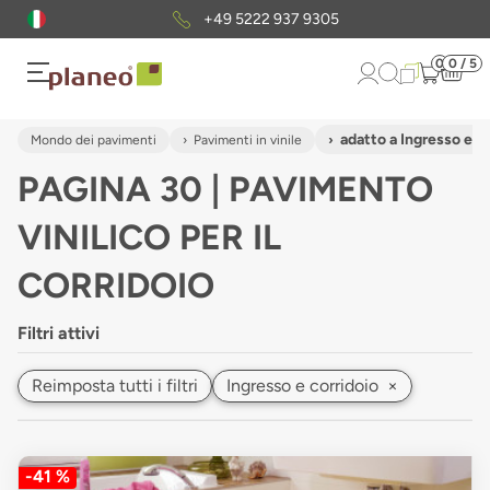
Pacchetto di campioni
gratuiti
0
0 / 5
adatto a Ingresso e c
Mondo dei pavimenti
Pavimenti in vinile
PAGINA 30 | PAVIMENTO
VINILICO PER IL
CORRIDOIO
Filtri attivi
Reimposta tutti i filtri
Ingresso e corridoio
×
-41 %