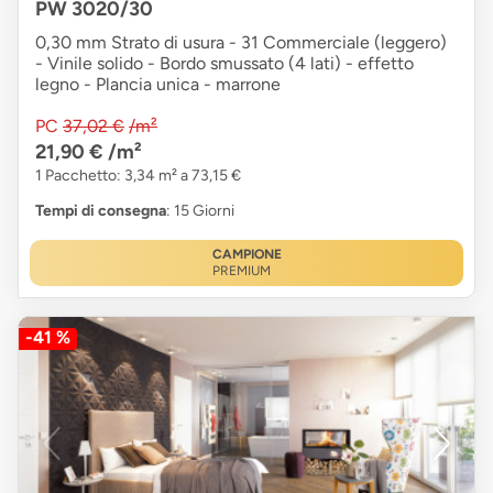
PW 3020/30
0,30 mm Strato di usura - 31 Commerciale (leggero)
- Vinile solido - Bordo smussato (4 lati) - effetto
legno - Plancia unica - marrone
PC
37,02 €
/m²
21,90 €
/m²
1 Pacchetto: 3,34 m² a 73,15 €
Tempi di consegna
: 15 Giorni
CAMPIONE
PREMIUM
-41 %