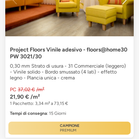
Project Floors Vinile adesivo - floors@home30
PW 3021/30
0,30 mm Strato di usura - 31 Commerciale (leggero)
- Vinile solido - Bordo smussato (4 lati) - effetto
legno - Plancia unica - crema
PC
37,02 €
/m²
21,90 €
/m²
1 Pacchetto: 3,34 m² a 73,15 €
Tempi di consegna
: 15 Giorni
CAMPIONE
PREMIUM