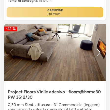
Tempi di consegna
: 15 Giorni
CAMPIONE
PREMIUM
-41 %
Project Floors Vinile adesivo - floors@home30
PW 3612/30
0,30 mm Strato di usura - 31 Commerciale (leggero)
- Vinile solido - Bordo smussato (4 lati) - effetto