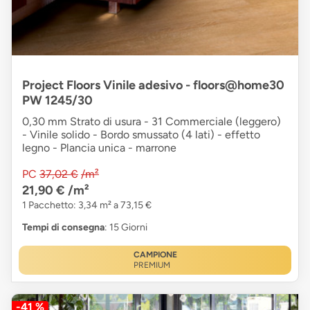
Project Floors Vinile adesivo - floors@home30
PW 1245/30
0,30 mm Strato di usura - 31 Commerciale (leggero)
- Vinile solido - Bordo smussato (4 lati) - effetto
legno - Plancia unica - marrone
PC
37,02 €
/m²
21,90 €
/m²
1 Pacchetto: 3,34 m² a 73,15 €
Tempi di consegna
: 15 Giorni
CAMPIONE
PREMIUM
-41 %