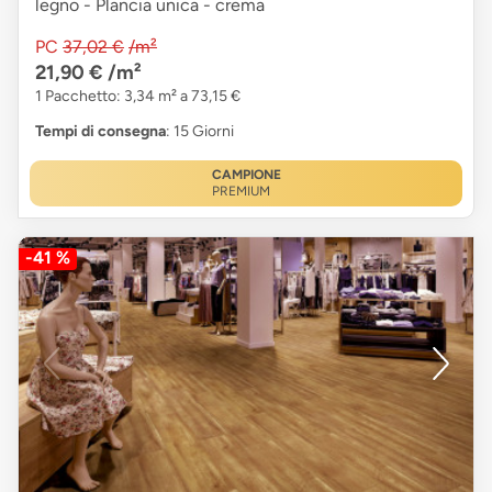
legno - Plancia unica - crema
PC
37,02 €
/m²
21,90 €
/m²
1 Pacchetto: 3,34 m² a 73,15 €
Tempi di consegna
: 15 Giorni
CAMPIONE
PREMIUM
-41 %