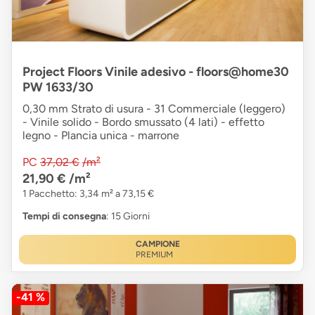
Project Floors Vinile adesivo - floors@home30
PW 1633/30
0,30 mm Strato di usura - 31 Commerciale (leggero)
- Vinile solido - Bordo smussato (4 lati) - effetto
legno - Plancia unica - marrone
PC
37,02 €
/m²
21,90 €
/m²
1 Pacchetto: 3,34 m² a 73,15 €
Tempi di consegna
: 15 Giorni
CAMPIONE
PREMIUM
-41 %