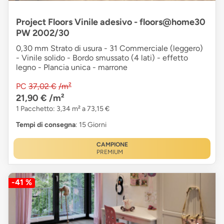
Project Floors Vinile adesivo - floors@home30
PW 2002/30
0,30 mm Strato di usura - 31 Commerciale (leggero)
- Vinile solido - Bordo smussato (4 lati) - effetto
legno - Plancia unica - marrone
PC
37,02 €
/m²
21,90 €
/m²
1 Pacchetto: 3,34 m² a 73,15 €
Tempi di consegna
: 15 Giorni
CAMPIONE
PREMIUM
-41 %