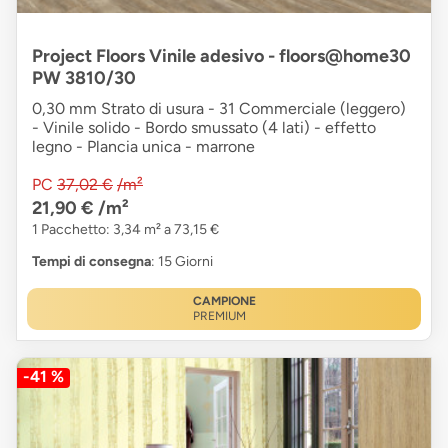
Project Floors Vinile adesivo - floors@home30
PW 3810/30
0,30 mm Strato di usura - 31 Commerciale (leggero)
- Vinile solido - Bordo smussato (4 lati) - effetto
legno - Plancia unica - marrone
PC
37,02 €
/m²
21,90 €
/m²
1 Pacchetto: 3,34 m² a 73,15 €
Tempi di consegna
: 15 Giorni
CAMPIONE
PREMIUM
-41 %