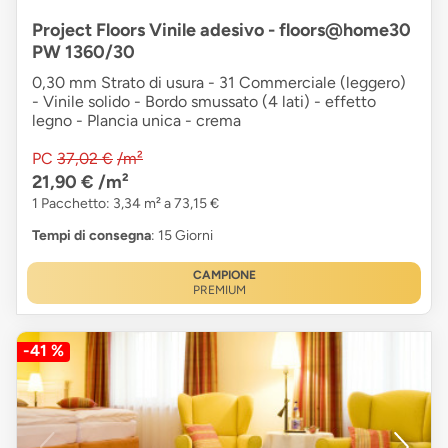
Project Floors Vinile adesivo - floors@home30
PW 1360/30
0,30 mm Strato di usura - 31 Commerciale (leggero)
- Vinile solido - Bordo smussato (4 lati) - effetto
legno - Plancia unica - crema
PC
37,02 €
/m²
21,90 €
/m²
1 Pacchetto: 3,34 m² a 73,15 €
Tempi di consegna
: 15 Giorni
CAMPIONE
PREMIUM
-41 %