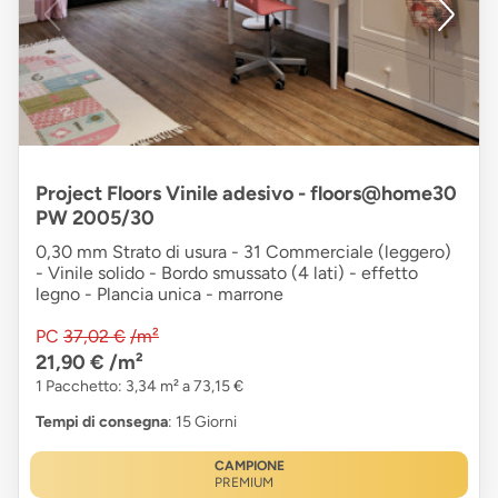
Project Floors Vinile adesivo - floors@home30
PW 2005/30
0,30 mm Strato di usura - 31 Commerciale (leggero)
- Vinile solido - Bordo smussato (4 lati) - effetto
legno - Plancia unica - marrone
PC
37,02 €
/m²
21,90 €
/m²
1 Pacchetto: 3,34 m² a 73,15 €
Tempi di consegna
: 15 Giorni
CAMPIONE
PREMIUM