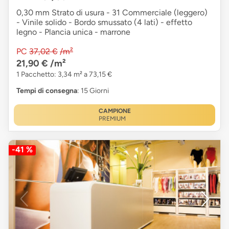
0,30 mm Strato di usura - 31 Commerciale (leggero)
- Vinile solido - Bordo smussato (4 lati) - effetto
legno - Plancia unica - marrone
PC
37,02 €
/m²
21,90 €
/m²
1 Pacchetto: 3,34 m² a 73,15 €
Tempi di consegna
: 15 Giorni
CAMPIONE
PREMIUM
-41 %