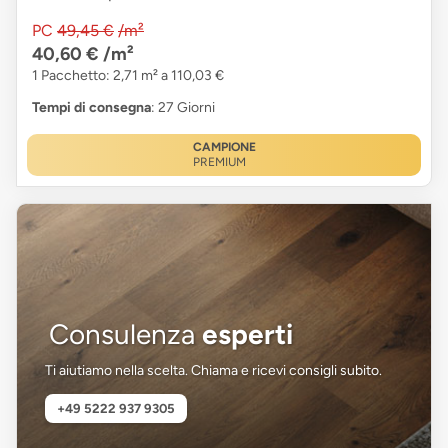
PC
49,45 €
/m²
40,60 €
/m²
1 Pacchetto: 2,71 m² a 110,03 €
Tempi di consegna
: 27 Giorni
CAMPIONE
PREMIUM
Consulenza
esperti
Ti aiutiamo nella scelta. Chiama e ricevi consigli subito.
+49 5222 937 9305