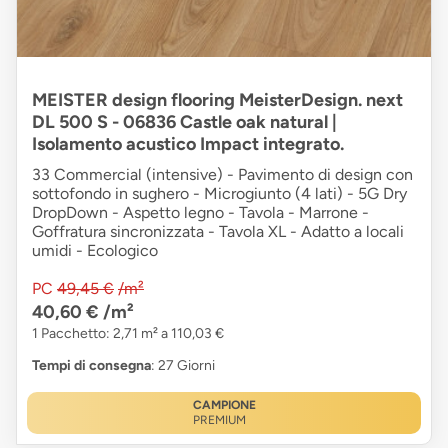
MEISTER design flooring MeisterDesign. next
DL 500 S - 06836 Castle oak natural |
Isolamento acustico Impact integrato.
33 Commercial (intensive) - Pavimento di design con
sottofondo in sughero - Microgiunto (4 lati) - 5G Dry
DropDown - Aspetto legno - Tavola - Marrone -
Goffratura sincronizzata - Tavola XL - Adatto a locali
umidi - Ecologico
PC
49,45 €
/m²
40,60 €
/m²
1 Pacchetto: 2,71 m² a 110,03 €
Tempi di consegna
: 27 Giorni
CAMPIONE
PREMIUM