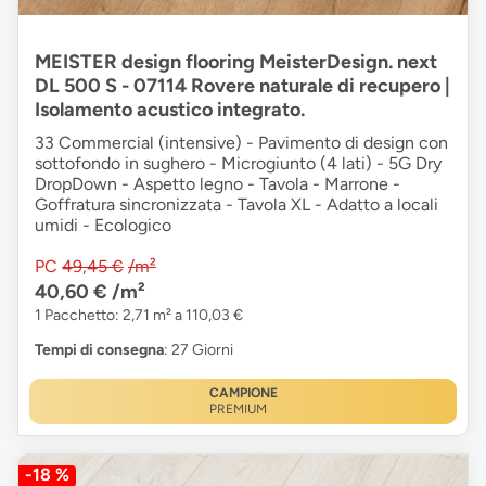
MEISTER design flooring MeisterDesign. next
DL 500 S - 07114 Rovere naturale di recupero |
Isolamento acustico integrato.
33 Commercial (intensive) - Pavimento di design con
sottofondo in sughero - Microgiunto (4 lati) - 5G Dry
DropDown - Aspetto legno - Tavola - Marrone -
Goffratura sincronizzata - Tavola XL - Adatto a locali
umidi - Ecologico
PC
49,45 €
/m²
40,60 €
/m²
1 Pacchetto: 2,71 m² a 110,03 €
Tempi di consegna
: 27 Giorni
CAMPIONE
PREMIUM
-18 %