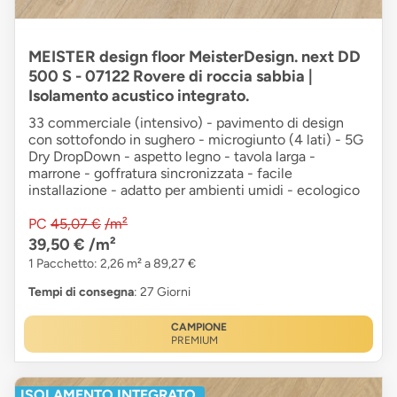
MEISTER design floor MeisterDesign. next DD
500 S - 07122 Rovere di roccia sabbia |
Isolamento acustico integrato.
33 commerciale (intensivo) - pavimento di design
con sottofondo in sughero - microgiunto (4 lati) - 5G
Dry DropDown - aspetto legno - tavola larga -
marrone - goffratura sincronizzata - facile
installazione - adatto per ambienti umidi - ecologico
PC
45,07 €
/m²
39,50 €
/m²
1 Pacchetto: 2,26 m² a 89,27 €
Tempi di consegna
: 27 Giorni
CAMPIONE
PREMIUM
ISOLAMENTO INTEGRATO.