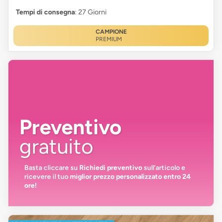
Tempi di consegna
: 27 Giorni
CAMPIONE
PREMIUM
Preventivo
gratuito
Basta cliccare su
Richiedi preventivo
sull’articolo e
ricevere il tuo
miglior prezzo personalizzato entro 24
ore!