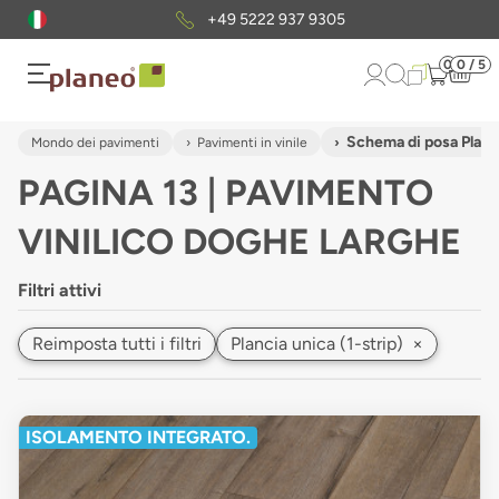
Pacchetto di campioni
gratuiti
0
0 / 5
Schema di posa Planci
Mondo dei pavimenti
Pavimenti in vinile
PAGINA 13 | PAVIMENTO
VINILICO DOGHE LARGHE
Filtri attivi
Reimposta tutti i filtri
Plancia unica (1-strip)
×
ISOLAMENTO INTEGRATO.