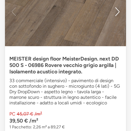
MEISTER design floor MeisterDesign. next DD
500 S - 06986 Rovere vecchio grigio argilla |
Isolamento acustico integrato.
33 commerciale (intensivo) - pavimento di design
con sottofondo in sughero - microgiunto (4 lati) - 5G
Dry DropDown - aspetto legno - tavola larga -
marrone scuro - struttura in legno autentico - facile
installazione - adatto a locali umidi - ecologico
PC
45,07 €
/m²
39,50 €
/m²
1 Pacchetto: 2,26 m² a 89,27 €