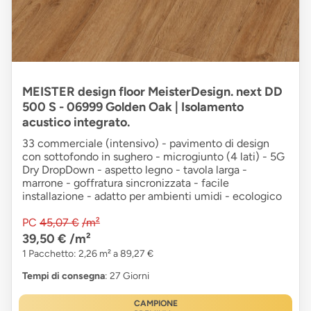
MEISTER design floor MeisterDesign. next DD
500 S - 06999 Golden Oak | Isolamento
acustico integrato.
33 commerciale (intensivo) - pavimento di design
con sottofondo in sughero - microgiunto (4 lati) - 5G
Dry DropDown - aspetto legno - tavola larga -
marrone - goffratura sincronizzata - facile
installazione - adatto per ambienti umidi - ecologico
PC
45,07 €
/m²
39,50 €
/m²
1 Pacchetto: 2,26 m² a 89,27 €
Tempi di consegna
: 27 Giorni
CAMPIONE