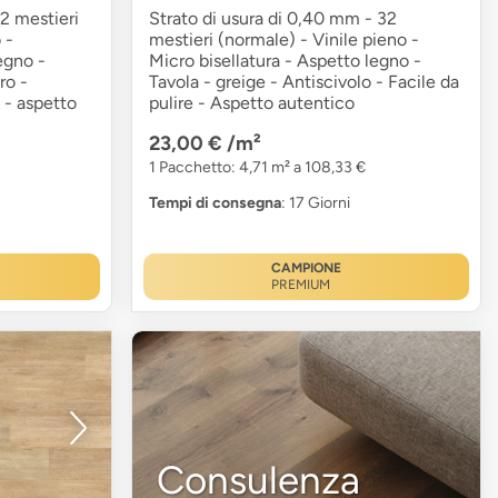
2 mestieri
Strato di usura di 0,40 mm - 32
 -
mestieri (normale) - Vinile pieno -
egno -
Micro bisellatura - Aspetto legno -
ro -
Tavola - greige - Antiscivolo - Facile da
e - aspetto
pulire - Aspetto autentico
23,00 €
/m²
1 Pacchetto: 4,71 m² a 108,33 €
Tempi di consegna
: 17 Giorni
CAMPIONE
PREMIUM
Consulenza