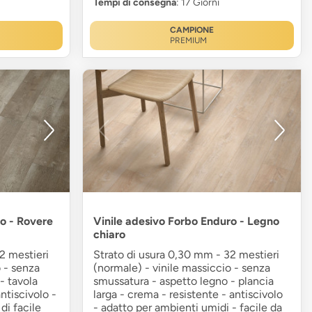
Tempi di consegna
: 17 Giorni
CAMPIONE
PREMIUM
o - Rovere
Vinile adesivo Forbo Enduro - Legno
chiaro
2 mestieri
Strato di usura 0,30 mm - 32 mestieri
o - senza
(normale) - vinile massiccio - senza
- tavola
smussatura - aspetto legno - plancia
antiscivolo -
larga - crema - resistente - antiscivolo
di facile
- adatto per ambienti umidi - facile da