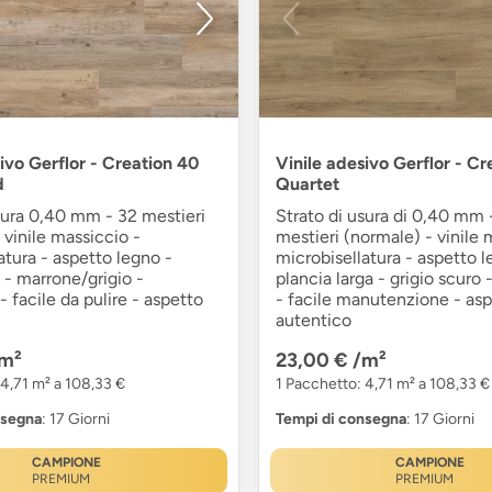
ivo Gerflor - Creation 40
Vinile adesivo Gerflor - Cr
d
Quartet
sura 0,40 mm - 32 mestieri
Strato di usura di 0,40 mm 
 vinile massiccio -
mestieri (normale) - vinile 
atura - aspetto legno -
microbisellatura - aspetto l
a - marrone/grigio -
plancia larga - grigio scuro 
- facile da pulire - aspetto
- facile manutenzione - as
autentico
m²
23,00 €
/m²
 4,71 m² a 108,33 €
1 Pacchetto: 4,71 m² a 108,33 €
nsegna
: 17 Giorni
Tempi di consegna
: 17 Giorni
CAMPIONE
CAMPIONE
PREMIUM
PREMIUM