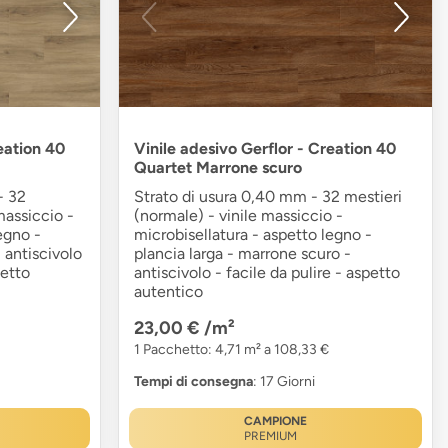
eation 40
Vinile adesivo Gerflor - Creation 40
Quartet Marrone scuro
- 32
Strato di usura 0,40 mm - 32 mestieri
massiccio -
(normale) - vinile massiccio -
egno -
microbisellatura - aspetto legno -
- antiscivolo
plancia larga - marrone scuro -
petto
antiscivolo - facile da pulire - aspetto
autentico
23,00 €
/m²
1 Pacchetto: 4,71 m² a 108,33 €
Tempi di consegna
: 17 Giorni
CAMPIONE
PREMIUM