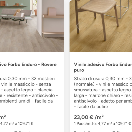
sivo Forbo Enduro - Rovere
Vinile adesivo Forbo Endur
puro
sura 0,30 mm - 32 mestieri
Strato di usura 0,30 mm - 3
 vinile massiccio - senza
(normale) - vinile massicci
- aspetto legno - plancia
smussatura - aspetto legno 
e - resistente - antiscivolo -
larga - marrone chiaro - res
ambienti umidi - facile da
antiscivolo - adatto per am
- facile da pulire
m²
23,00 €
/m²
 4,77 m² a 109,71 €
1 Pacchetto: 4,77 m² a 109,71 €