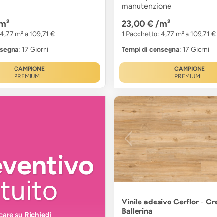
manutenzione
m²
23,00 €
/m²
 4,77 m² a 109,71 €
1 Pacchetto: 4,77 m² a 109,71 €
nsegna
: 17 Giorni
Tempi di consegna
: 17 Giorni
CAMPIONE
CAMPIONE
PREMIUM
PREMIUM
eventivo
tuito
Vinile adesivo Gerflor - Cr
Ballerina
ccare su
Richiedi