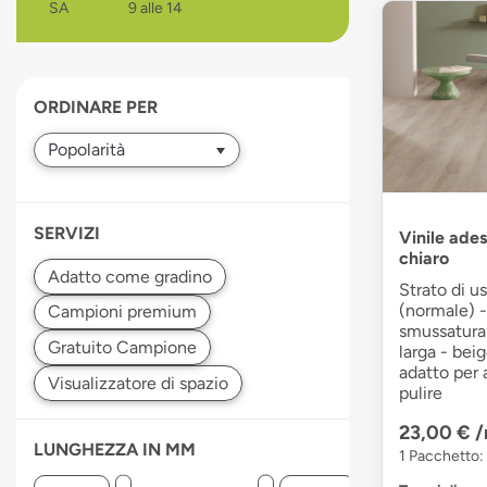
SA
9 alle 14
devices
users
can
use
ORDINARE PER
touch
and
swipe
gestures.
SERVIZI
Vinile ade
chiaro
Strato di u
(normale) -
smussatura 
larga - beig
adatto per 
pulire
23,00 €
/
LUNGHEZZA IN MM
1 Pacchetto: