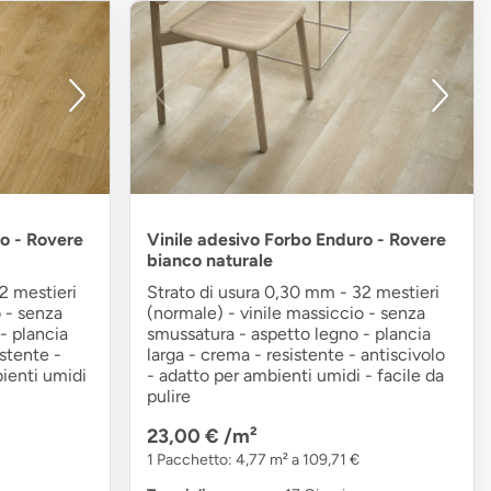
o - Rovere
Vinile adesivo Forbo Enduro - Rovere
bianco naturale
2 mestieri
Strato di usura 0,30 mm - 32 mestieri
o - senza
(normale) - vinile massiccio - senza
- plancia
smussatura - aspetto legno - plancia
istente -
larga - crema - resistente - antiscivolo
bienti umidi
- adatto per ambienti umidi - facile da
pulire
23,00 €
/m²
1 Pacchetto: 4,77 m² a 109,71 €