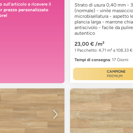
o
sull’articolo e ricevere il
Strato di usura 0,40 mm - 3
or prezzo personalizzato
(normale) - vinile massiccio
ore!
microbisellatura - aspetto l
plancia larga - marrone chia
antiscivolo - facile da pulir
autentico
23,00 €
/m²
1 Pacchetto: 4,71 m² a 108,33 €
Tempi di consegna
: 17 Giorni
CAMPIONE
PREMIUM