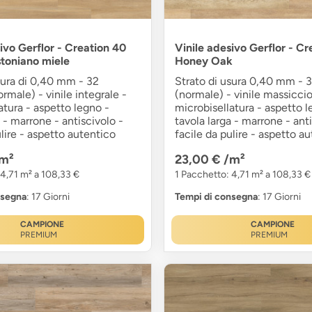
ivo Gerflor - Creation 40
Vinile adesivo Gerflor - Cr
toniano miele
Honey Oak
sura di 0,40 mm - 32
Strato di usura 0,40 mm - 3
rmale) - vinile integrale -
(normale) - vinile massiccio
atura - aspetto legno -
microbisellatura - aspetto l
a - marrone - antiscivolo -
tavola larga - marrone - anti
ulire - aspetto autentico
facile da pulire - aspetto a
m²
23,00 €
/m²
 4,71 m² a 108,33 €
1 Pacchetto: 4,71 m² a 108,33 €
nsegna
: 17 Giorni
Tempi di consegna
: 17 Giorni
CAMPIONE
CAMPIONE
PREMIUM
PREMIUM