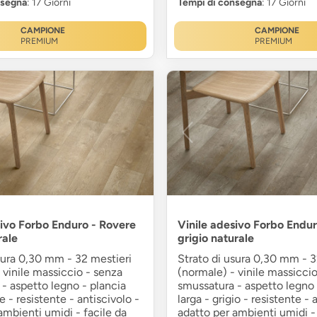
nsegna
: 17 Giorni
Tempi di consegna
: 17 Giorni
CAMPIONE
CAMPIONE
PREMIUM
PREMIUM
sivo Forbo Enduro - Rovere
Vinile adesivo Forbo Endur
rale
grigio naturale
sura 0,30 mm - 32 mestieri
Strato di usura 0,30 mm - 3
 vinile massiccio - senza
(normale) - vinile massicci
- aspetto legno - plancia
smussatura - aspetto legno 
e - resistente - antiscivolo -
larga - grigio - resistente - 
ambienti umidi - facile da
adatto per ambienti umidi - 