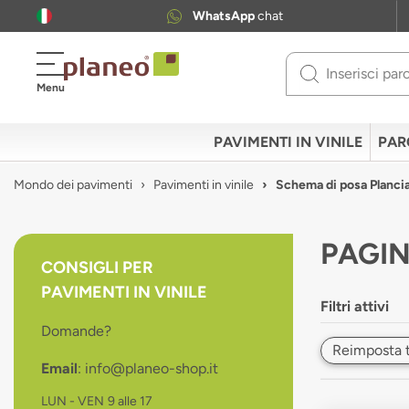
WhatsApp
chat
Use
Menu
up
and
down
PAVIMENTI IN VINILE
PAR
arrows
to
Mondo dei pavimenti
Pavimenti in vinile
Schema di posa Plancia 
select
available
result.
PAGIN
Press
CONSIGLI PER
enter
PAVIMENTI IN VINILE
to
Filtri attivi
go
Domande?
to
Reimposta tut
selected
Email
: info@planeo-shop.it
search
result.
LUN - VEN
9 alle 17
Touch