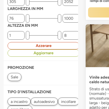
Tempi di co
LARGHEZZA IN MM
ALTEZZA EN MM
Azzerare
Aggiornare
PROMOZIONE
Vinile ade
caldo natu
Strato di u
TIPO D'INSTALLAZIONE
(normale) -
smussatura 
larga - beig
adatto per 