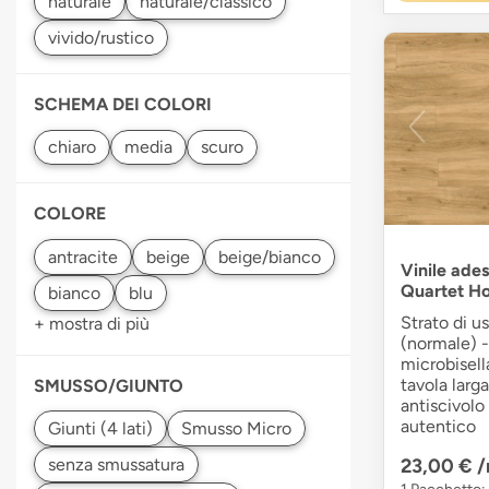
SCHEMA DEI COLORI
COLORE
Vinile ades
Quartet H
Strato di u
+ mostra di più
(normale) -
microbisell
tavola larg
SMUSSO/GIUNTO
antiscivolo 
autentico
23,00 €
/