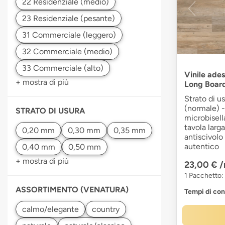
Vinile ades
+ mostra di più
Long Boar
Strato di u
(normale) -
STRATO DI USURA
microbisell
tavola larg
antiscivolo 
autentico
+ mostra di più
23,00 €
/
1 Pacchetto:
ASSORTIMENTO (VENATURA)
Tempi di co