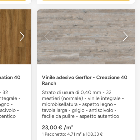
eation 40
Vinile adesivo Gerflor - Creazione 40
Ranch
- 32
Strato di usura di 0,40 mm - 32
ntegrale -
mestieri (normale) - vinile integrale -
egno -
microbisellatura - aspetto legno -
scivolo -
tavola larga - grigio - antiscivolo -
utentico
facile da pulire - aspetto autentico
23,00 €
/m²
1 Pacchetto: 4,71 m² a 108,33 €