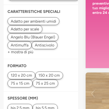
preventiv
tuo
migli
CARATTERISTICHE SPECIALI
entro 24 
+ mostra di più
FORMATO
SPESSORE (MM)