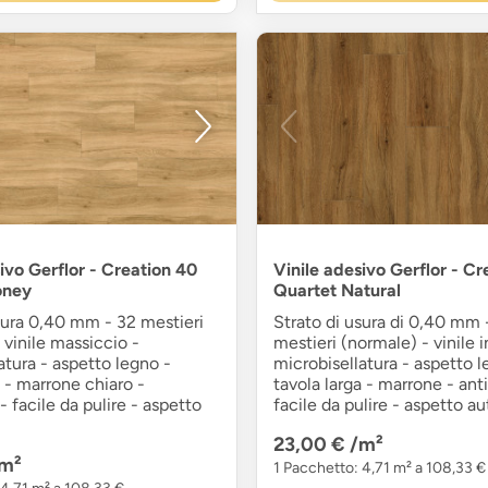
ivo Gerflor - Creation 40
Vinile adesivo Gerflor - Cr
oney
Quartet Natural
sura 0,40 mm - 32 mestieri
Strato di usura di 0,40 mm 
 vinile massiccio -
mestieri (normale) - vinile i
atura - aspetto legno -
microbisellatura - aspetto l
a - marrone chiaro -
tavola larga - marrone - anti
- facile da pulire - aspetto
facile da pulire - aspetto a
23,00 €
/m²
m²
1 Pacchetto: 4,71 m² a 108,33 €