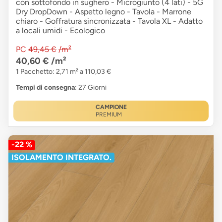
con sottofondo in sughero - Microgiunto (4 lati) - 5G
Dry DropDown - Aspetto legno - Tavola - Marrone
chiaro - Goffratura sincronizzata - Tavola XL - Adatto
a locali umidi - Ecologico
PC
49,45 €
/m²
40,60 €
/m²
1 Pacchetto: 2,71 m² a 110,03 €
Tempi di consegna
: 27 Giorni
CAMPIONE
PREMIUM
-22 %
ISOLAMENTO INTEGRATO.