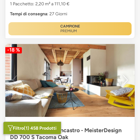
1 Pacchetto: 2,20 m² a 111,10 €
Tempi di consegna
: 27 Giorni
CAMPIONE
PREMIUM
-18 %
Filtro
(1) 458 Prodotti
MEISTER Vinile ad incastro - MeisterDesign
DD 700 S Tacoma Oak