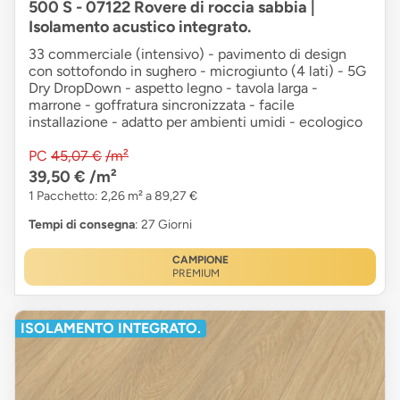
500 S - 07122 Rovere di roccia sabbia |
Isolamento acustico integrato.
33 commerciale (intensivo) - pavimento di design
con sottofondo in sughero - microgiunto (4 lati) - 5G
Dry DropDown - aspetto legno - tavola larga -
marrone - goffratura sincronizzata - facile
installazione - adatto per ambienti umidi - ecologico
PC
45,07 €
/m²
39,50 €
/m²
1 Pacchetto: 2,26 m² a 89,27 €
Tempi di consegna
: 27 Giorni
CAMPIONE
PREMIUM
ISOLAMENTO INTEGRATO.