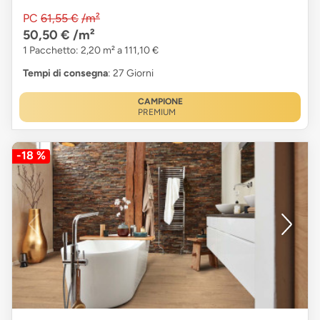
PC
61,55 €
/m²
50,50 €
/m²
1 Pacchetto: 2,20 m² a 111,10 €
Tempi di consegna
: 27 Giorni
CAMPIONE
PREMIUM
-18 %