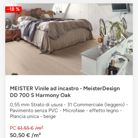
-18 %
MEISTER Vinile ad incastro - MeisterDesign
DD 700 S Harmony Oak
0,55 mm Strato di usura - 31 Commerciale (leggero) -
Pavimento senza PVC - Microfase - effetto legno -
Plancia unica - beige
PC
61,55 €
/m²
50,50 €
/m²