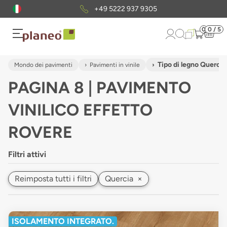
Pacchetto di campioni
gratuiti
0
0 / 5
Tipo di legno Quercia
Mondo dei pavimenti
Pavimenti in vinile
PAGINA 8 | PAVIMENTO
VINILICO EFFETTO
ROVERE
Filtri attivi
Reimposta tutti i filtri
Quercia
×
ISOLAMENTO INTEGRATO.