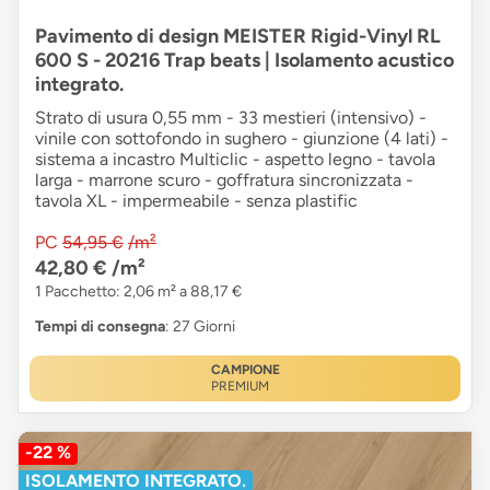
Pavimento di design MEISTER Rigid-Vinyl RL
600 S - 20216 Trap beats | Isolamento acustico
integrato.
Strato di usura 0,55 mm - 33 mestieri (intensivo) -
vinile con sottofondo in sughero - giunzione (4 lati) -
sistema a incastro Multiclic - aspetto legno - tavola
larga - marrone scuro - goffratura sincronizzata -
tavola XL - impermeabile - senza plastific
PC
54,95 €
/m²
42,80 €
/m²
1 Pacchetto: 2,06 m² a 88,17 €
Tempi di consegna
: 27 Giorni
CAMPIONE
PREMIUM
-22 %
ISOLAMENTO INTEGRATO.