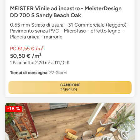
MEISTER Vinile ad incastro - MeisterDesign
DD 700 S Sandy Beach Oak
0,55 mm Strato di usura - 31 Commerciale (leggero) -
Pavimento senza PVC - Microfase - effetto legno -
Plancia unica - marrone
PC
61,55 €
/m²
50,50 €
/m²
1 Pacchetto: 2,20 m² a 111,10 €
Tempi di consegna
: 27 Giorni
CAMPIONE
PREMIUM
-18 %