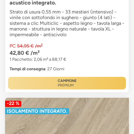
acustico integrato.
Strato di usura 0,55 mm - 33 mestieri (intensivo) -
vinile con sottofondo in sughero - giunto (4 lati) -
sistema a clic Multiclic - aspetto legno - tavola larga -
marrone - struttura in legno naturale - tavola XL -
impermeabile - antiscivolo
PC
54,95 €
/m²
42,80 €
/m²
1 Pacchetto: 2,06 m² a 88,17 €
Tempi di consegna
: 27 Giorni
CAMPIONE
PREMIUM
-22 %
ISOLAMENTO INTEGRATO.