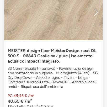
MEISTER design floor MeisterDesign. next DL
500 S - 06840 Castle oak pure | Isolamento
acustico Impact integrato.
33 Commerciale (intensivo) - Pavimento di design
con sottofondo in sughero - Microgiunto (4 lati) - 5G
Dry DropDown - Aspetto legno - Tavola - beige -
Goffratura sincronizzata - Tavola XL - Adatto a locali
umidi - Rispettoso dell'ambiente
PC
49,45 €
/m²
40,60 €
/m²
1 Pacchetto: 2,71 m² a 110,03 €