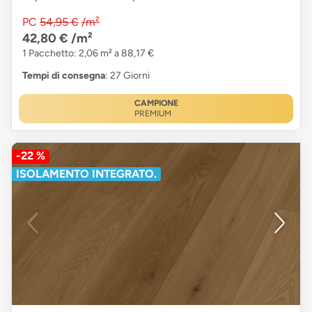
PC
54,95 €
/m²
42,80 €
/m²
1 Pacchetto: 2,06 m² a 88,17 €
Tempi di consegna
: 27 Giorni
CAMPIONE
PREMIUM
-22 %
ISOLAMENTO INTEGRATO.