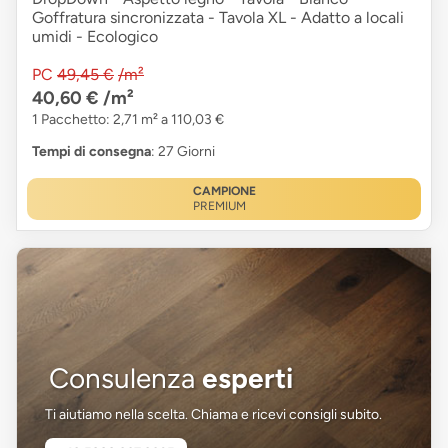
Goffratura sincronizzata - Tavola XL - Adatto a locali
umidi - Ecologico
PC
49,45 €
/m²
40,60 €
/m²
1 Pacchetto: 2,71 m² a 110,03 €
Tempi di consegna
: 27 Giorni
CAMPIONE
PREMIUM
Consulenza
esperti
Ti aiutiamo nella scelta. Chiama e ricevi consigli subito.