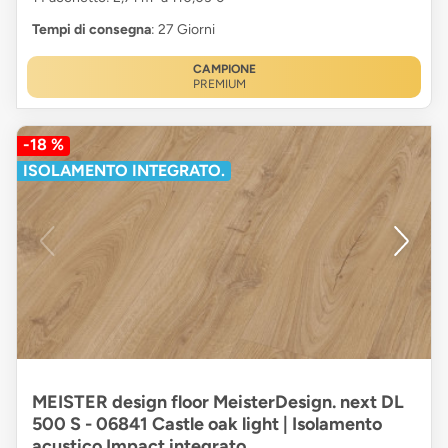
Tempi di consegna
: 27 Giorni
CAMPIONE
PREMIUM
-18 %
ISOLAMENTO INTEGRATO.
MEISTER design floor MeisterDesign. next DL
500 S - 06841 Castle oak light | Isolamento
acustico Impact integrato.