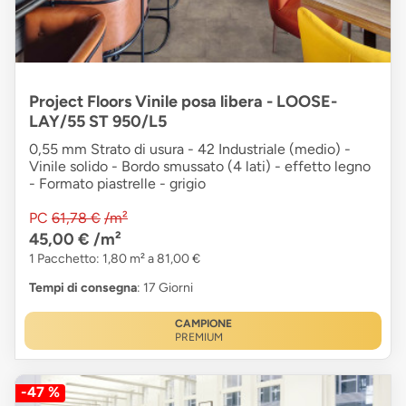
Project Floors Vinile posa libera - LOOSE-
LAY/55 ST 950/L5
0,55 mm Strato di usura - 42 Industriale (medio) -
Vinile solido - Bordo smussato (4 lati) - effetto legno
- Formato piastrelle - grigio
PC
61,78 €
/m²
45,00 €
/m²
1 Pacchetto: 1,80 m² a 81,00 €
Tempi di consegna
: 17 Giorni
CAMPIONE
PREMIUM
-47 %