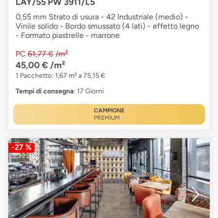
LAY/55 PW 3911/L5
0,55 mm Strato di usura - 42 Industriale (medio) -
Vinile solido - Bordo smussato (4 lati) - effetto legno
- Formato piastrelle - marrone
PC
61,77 €
/m²
45,00 €
/m²
1 Pacchetto: 1,67 m² a 75,15 €
Tempi di consegna
: 17 Giorni
CAMPIONE
PREMIUM
-27 %