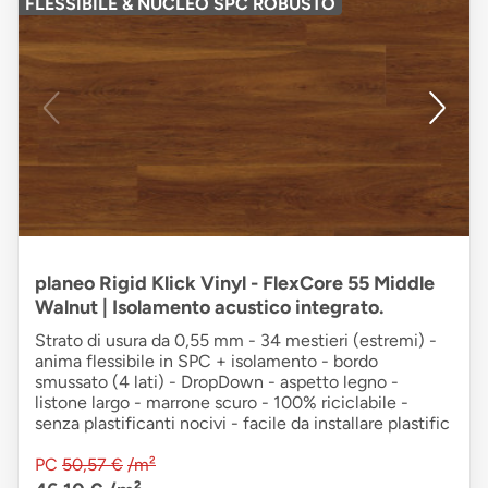
FLESSIBILE & NUCLEO SPC ROBUSTO
planeo Rigid Klick Vinyl - FlexCore 55 Middle
Walnut | Isolamento acustico integrato.
Strato di usura da 0,55 mm - 34 mestieri (estremi) -
anima flessibile in SPC + isolamento - bordo
smussato (4 lati) - DropDown - aspetto legno -
listone largo - marrone scuro - 100% riciclabile -
senza plastificanti nocivi - facile da installare plastific
PC
50,57 €
/m²