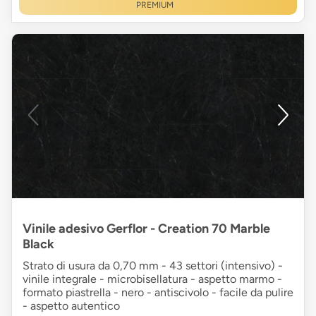
PREMIUM
Vinile adesivo Gerflor - Creation 70 Marble
Black
Strato di usura da 0,70 mm - 43 settori (intensivo) -
vinile integrale - microbisellatura - aspetto marmo -
formato piastrella - nero - antiscivolo - facile da pulire
- aspetto autentico