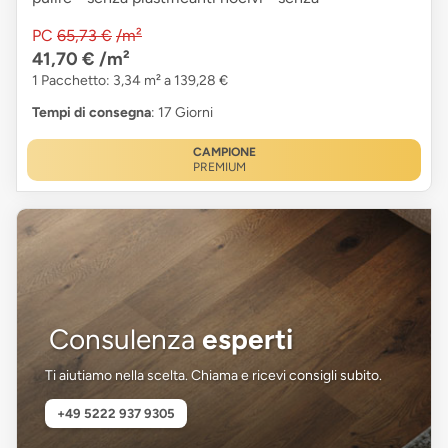
PC
65,73 €
/m²
41,70 €
/m²
1 Pacchetto: 3,34 m² a 139,28 €
Tempi di consegna
: 17 Giorni
CAMPIONE
PREMIUM
Consulenza
esperti
Ti aiutiamo nella scelta. Chiama e ricevi consigli subito.
+49 5222 937 9305