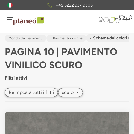
Pacchetto di campioni
gratuiti
0
0 / 5
Schema dei colori sc
Mondo dei pavimenti
Pavimenti in vinile
PAGINA 10 | PAVIMENTO
VINILICO SCURO
Filtri attivi
Reimposta tutti i filtri
scuro
×