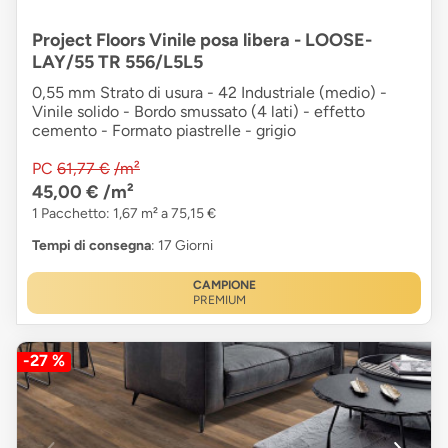
Project Floors Vinile posa libera - LOOSE-
LAY/55 TR 556/L5L5
0,55 mm Strato di usura - 42 Industriale (medio) -
Vinile solido - Bordo smussato (4 lati) - effetto
cemento - Formato piastrelle - grigio
PC
61,77 €
/m²
45,00 €
/m²
1 Pacchetto: 1,67 m² a 75,15 €
Tempi di consegna
: 17 Giorni
CAMPIONE
PREMIUM
-27 %