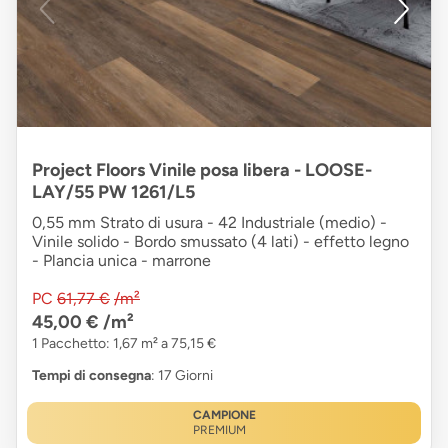
Project Floors Vinile posa libera - LOOSE-
LAY/55 PW 1261/L5
0,55 mm Strato di usura - 42 Industriale (medio) -
Vinile solido - Bordo smussato (4 lati) - effetto legno
- Plancia unica - marrone
PC
61,77 €
/m²
45,00 €
/m²
1 Pacchetto: 1,67 m² a 75,15 €
Tempi di consegna
: 17 Giorni
CAMPIONE
PREMIUM