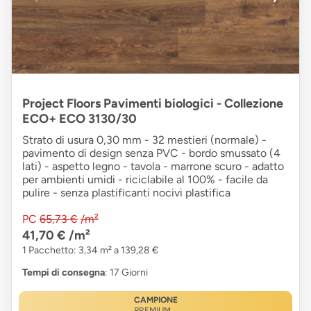
Project Floors Pavimenti biologici - Collezione
ECO+ ECO 3130/30
Strato di usura 0,30 mm - 32 mestieri (normale) -
pavimento di design senza PVC - bordo smussato (4
lati) - aspetto legno - tavola - marrone scuro - adatto
per ambienti umidi - riciclabile al 100% - facile da
pulire - senza plastificanti nocivi plastifica
PC
65,73 €
/m²
41,70 €
/m²
1 Pacchetto: 3,34 m² a 139,28 €
Tempi di consegna
: 17 Giorni
CAMPIONE
PREMIUM