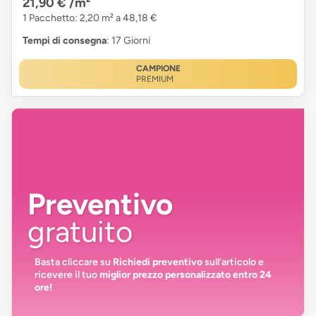
21,90 €
/m²
1 Pacchetto: 2,20 m² a 48,18 €
Tempi di consegna
: 17 Giorni
CAMPIONE
PREMIUM
Preventivo
gratuito
Basta cliccare su
Richiedi preventivo
sull’articolo e
ricevere il tuo
miglior prezzo personalizzato entro 24
ore!