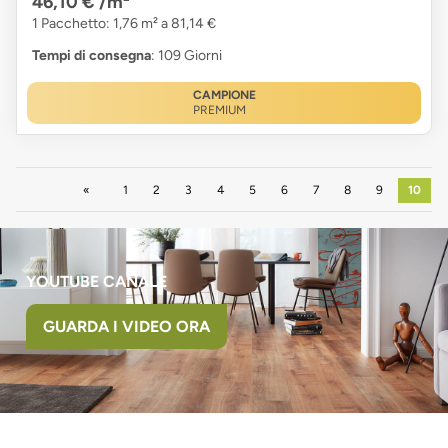
46,10 €
/m²
1 Pacchetto: 1,76 m² a 81,14 €
Tempi di consegna
: 109 Giorni
CAMPIONE
PREMIUM
Precedente
1
2
3
4
5
6
7
8
9
10
YOUTUBE CANALE
GUARDA I VIDEO ORA