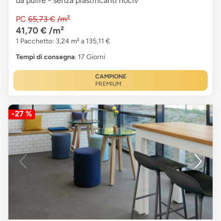
da pulire - senza plastificanti nociv
PC
65,73 €
/m²
41,70 €
/m²
1 Pacchetto: 3,24 m² a 135,11 €
Tempi di consegna
: 17 Giorni
CAMPIONE
PREMIUM
-27 %