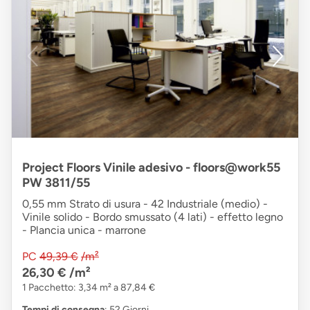
Project Floors Vinile adesivo - floors@work55
PW 3811/55
0,55 mm Strato di usura - 42 Industriale (medio) -
Vinile solido - Bordo smussato (4 lati) - effetto legno
- Plancia unica - marrone
PC
49,39 €
/m²
26,30 €
/m²
1 Pacchetto: 3,34 m² a 87,84 €
Tempi di consegna
: 52 Giorni