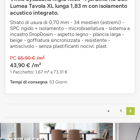
Lumea Tavola XL lunga 1,83 m con isolamento
acustico integrato.
Strato di usura di 0,70 mm - 34 mestieri (estremi) -
SPC rigido + isolamento - microbisellatura - sistema a
incastro DropDown - aspetto legno - plancia larga -
beige - goffratura sincronizzata - resistente -
antiscivolo - senza plastificanti nocivi. plast
PC
65,90 €
/m²
43,90 €
/m²
1 Pacchetto: 1,67 m² a 73,31 €
Tempi di consegna
: 53 Giorni
Precedente
1
2
YOUTUBE CANALE