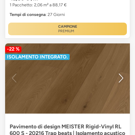
1 Pacchetto: 2,06 m² a 88,17 €
Tempi di consegna
: 27 Giorni
CAMPIONE
PREMIUM
-22 %
ISOLAMENTO INTEGRATO.
Pavimento di design MEISTER Rigid-Vinyl RL
600 S - 20216 Trap beats | Isolamento acustico