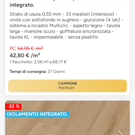
integrato.
Strato di usura 0,55 mm - 33 mestieri (intensivo) -
vinile con sottofondo in sughero - giunzione (4 lati) -
sistema a incastro Multiclic - aspetto legno - tavola
larga - marrone scuro - goffratura sincronizzata -
tavola XL - impermeabile - senza plastific
PC
54,95 €
/m²
42,80 €
/m²
1 Pacchetto: 2,06 m² a 88,17 €
Tempi di consegna
: 27 Giorni
CAMPIONE
PREMIUM
-22 %
ISOLAMENTO INTEGRATO.