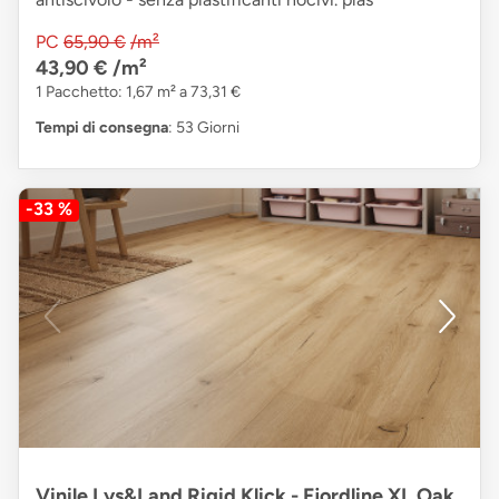
PC
65,90 €
/m²
43,90 €
/m²
1 Pacchetto: 1,67 m² a 73,31 €
Tempi di consegna
: 53 Giorni
-33 %
Vinile Lys&Land Rigid Klick - Fjordline XL Oak