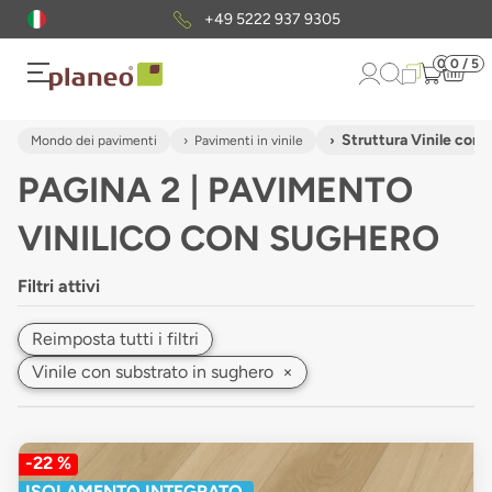
+49 5222 937 9305
0
0 / 5
Struttura Vinile con 
Mondo dei pavimenti
Pavimenti in vinile
PAGINA 2 | PAVIMENTO
VINILICO CON SUGHERO
Filtri attivi
Reimposta tutti i filtri
Vinile con substrato in sughero
×
-22 %
ISOLAMENTO INTEGRATO.