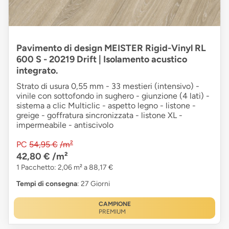
Pavimento di design MEISTER Rigid-Vinyl RL
600 S - 20219 Drift | Isolamento acustico
integrato.
Strato di usura 0,55 mm - 33 mestieri (intensivo) -
vinile con sottofondo in sughero - giunzione (4 lati) -
sistema a clic Multiclic - aspetto legno - listone -
greige - goffratura sincronizzata - listone XL -
impermeabile - antiscivolo
PC
54,95 €
/m²
42,80 €
/m²
1 Pacchetto: 2,06 m² a 88,17 €
Tempi di consegna
: 27 Giorni
CAMPIONE
PREMIUM