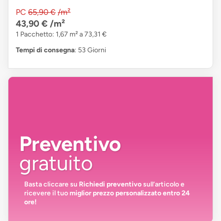
PC
65,90 €
/m²
43,90 €
/m²
1 Pacchetto: 1,67 m² a 73,31 €
Tempi di consegna
: 53 Giorni
Preventivo
gratuito
Basta cliccare su
Richiedi preventivo
sull’articolo e
ricevere il tuo
miglior prezzo personalizzato entro 24
ore!