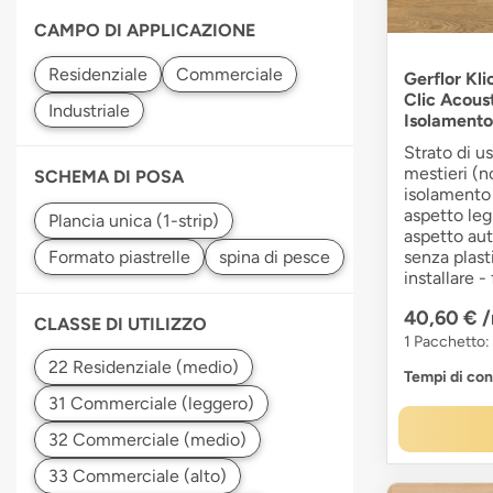
CAMPO DI APPLICAZIONE
Gerflor Kli
Clic Acous
Isolamento
Strato di u
mestieri (n
SCHEMA DI POSA
isolamento
aspetto leg
aspetto aut
senza plasti
installare -
40,60 €
CLASSE DI UTILIZZO
1 Pacchetto:
Tempi di co