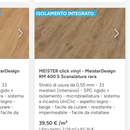
ISOLAMENTO INTEGRATO.
terDesign
MEISTER click vinyl - MeisterDesign
RM 400 S Scanalatura rara
- 33
Strato di usura da 0,55 mm - 33
igido +
mestieri (intensivo) - SPC rigido +
ra - sistema
isolamento - microbisellatura - sistema
 legno -
a incastro UniClic - aspetto legno -
urare -
beige - facile da curare - resistente -
facile da
impermeabile - facile da installare
39,50 €
/m²
1 Pacchetto: 2,09 m² a 82,36 €