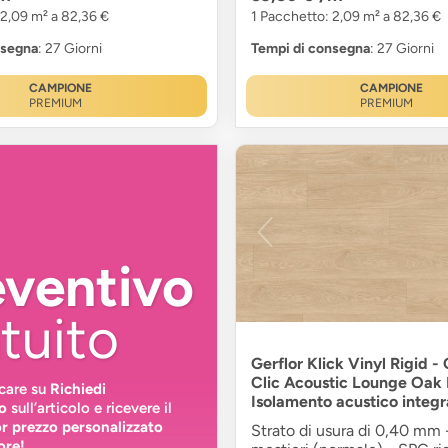
 2,09 m² a 82,36 €
1 Pacchetto: 2,09 m² a 82,36 €
nsegna
: 27 Giorni
Tempi di consegna
: 27 Giorni
CAMPIONE
CAMPIONE
PREMIUM
PREMIUM
eventivo
tuito
Gerflor Klick Vinyl Rigid -
Clic Acoustic Lounge Oak 
ccare su
Richiedi
Isolamento acustico integr
o
sull’articolo e ricevere il
or prezzo personalizzato
Strato di usura di 0,40 mm 
ore!