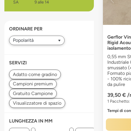
SA
9 alle 14
devices
users
can
use
ORDINARE PER
touch
and
Gerflor Vin
Rigid Acous
swipe
isolamento
gestures.
0,55 mm Str
Industriale
SERVIZI
smussato (4 
Formato pia
- 100% rici
da pulire
39,50 €
/
1 Pacchetto:
Tempi di co
LUNGHEZZA IN MM