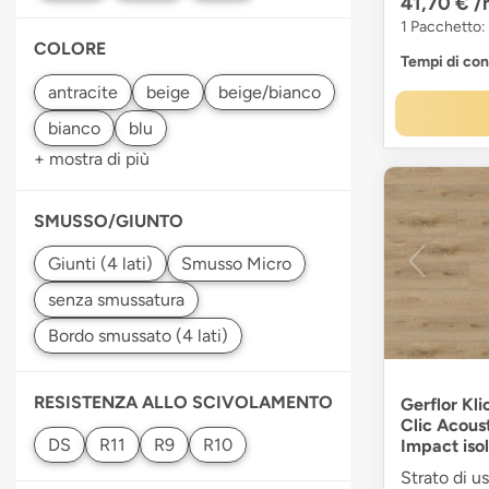
41,70 €
/
1 Pacchetto:
COLORE
Tempi di co
+ mostra di più
SMUSSO/GIUNTO
RESISTENZA ALLO SCIVOLAMENTO
Gerflor Kli
Clic Acous
Impact iso
Strato di u