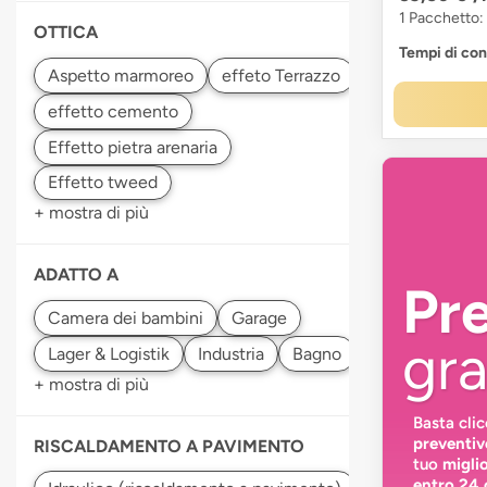
1 Pacchetto:
OTTICA
Tempi di co
+ mostra di più
ADATTO A
Pr
gra
+ mostra di più
Basta cli
preventiv
RISCALDAMENTO A PAVIMENTO
tuo
migli
entro 24 