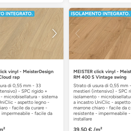
O INTEGRATO.
ISOLAMENTO INTEGRATO.
ick vinyl - MeisterDesign
MEISTER click vinyl - Meis
Cloud rap
RM 400 S Vintage swing
sura di 0,55 mm - 33
Strato di usura di 0,55 mm 
ntensivo) - SPC rigido +
mestieri (intensivo) - SPC r
- microbisellatura - sistema
isolamento - microbisellatu
UniClic - aspetto legno -
a incastro UniClic - aspetto
aro - facile da curare -
marrone chiaro - facile da c
- impermeabile - facile da
resistente - impermeabile - 
installare
m²
39,50 €
/m²