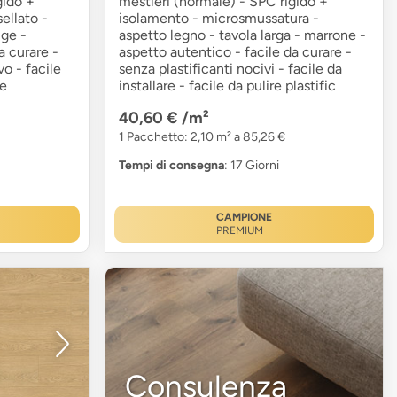
gido +
mestieri (normale) - SPC rigido +
ellato -
isolamento - microsmussatura -
ige -
aspetto legno - tavola larga - marrone -
a curare -
aspetto autentico - facile da curare -
o - facile
senza plastificanti nocivi - facile da
re
installare - facile da pulire plastific
40,60 €
/m²
1 Pacchetto: 2,10 m² a 85,26 €
Tempi di consegna
: 17 Giorni
CAMPIONE
PREMIUM
Consulenza