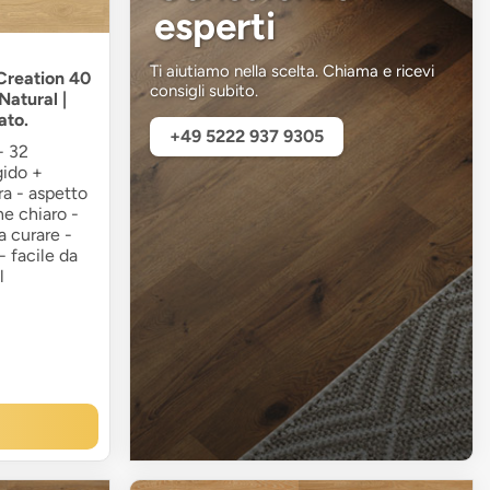
esperti
Ti aiutiamo nella scelta. Chiama e ricevi
 Creation 40
consigli subito.
atural |
ato.
+49 5222 937 9305
- 32
gido +
ra - aspetto
ne chiaro -
a curare -
 facile da
l