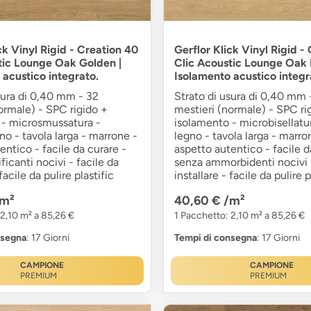
ck Vinyl Rigid - Creation 40
Gerflor Klick Vinyl Rigid -
tic Lounge Oak Golden |
Clic Acoustic Lounge Oak N
 acustico integrato.
Isolamento acustico integr
sura di 0,40 mm - 32
Strato di usura di 0,40 mm 
ormale) - SPC rigido +
mestieri (normale) - SPC ri
 - microsmussatura -
isolamento - microbisellatu
no - tavola larga - marrone -
legno - tavola larga - marro
entico - facile da curare -
aspetto autentico - facile d
ficanti nocivi - facile da
senza ammorbidenti nocivi -
 facile da pulire plastific
installare - facile da pulire p
/m²
40,60 €
/m²
 2,10 m² a 85,26 €
1 Pacchetto: 2,10 m² a 85,26 €
nsegna
: 17 Giorni
Tempi di consegna
: 17 Giorni
CAMPIONE
CAMPIONE
PREMIUM
PREMIUM