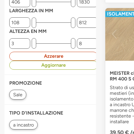
LARGHEZZA IN MM
ISOLAMENT
ALTEZZA EN MM
Azzerare
Aggiornare
MEISTER cl
RM 400 S 
PROMOZIONE
Strato di u
mestieri (i
isolamento 
a incastro 
marrone chi
TIPO D'INSTALLAZIONE
resistente 
installare
39,50 €
/