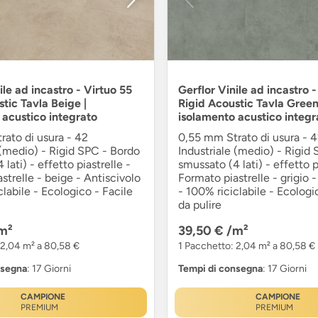
ile ad incastro - Virtuo 55
Gerflor Vinile ad incastro -
tic Tavla Beige |
Rigid Acoustic Tavla Green
 acustico integrato
isolamento acustico integr
ato di usura - 42
0,55 mm Strato di usura - 
 (medio) - Rigid SPC - Bordo
Industriale (medio) - Rigid
lati) - effetto piastrelle -
smussato (4 lati) - effetto p
strelle - beige - Antiscivolo
Formato piastrelle - grigio -
clabile - Ecologico - Facile
- 100% riciclabile - Ecologi
da pulire
m²
39,50 €
/m²
 2,04 m² a 80,58 €
1 Pacchetto: 2,04 m² a 80,58 €
nsegna
: 17 Giorni
Tempi di consegna
: 17 Giorni
CAMPIONE
CAMPIONE
PREMIUM
PREMIUM