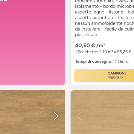
mestieri (normale) - SPC ri
isolamento - bordo microbis
aspetto legno - listone - be
aspetto autentico - facile d
nessun ammorbidente nociv
da installare - facile da puli
plastifican
40,60 €
/m²
1 Pacchetto: 2,10 m² a 85,26 €
Tempi di consegna
: 17 Giorni
CAMPIONE
PREMIUM