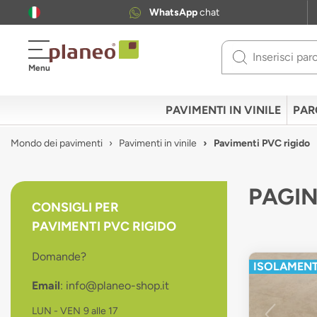
WhatsApp
chat
Use
Menu
up
and
down
PAVIMENTI IN VINILE
PAR
arrows
to
Mondo dei pavimenti
Pavimenti in vinile
Pavimenti PVC rigido
select
available
result.
PAGIN
Press
CONSIGLI PER
enter
PAVIMENTI PVC RIGIDO
to
go
Domande?
to
ISOLAMENT
selected
Email
: info@planeo-shop.it
search
result.
LUN - VEN
9 alle 17
Touch