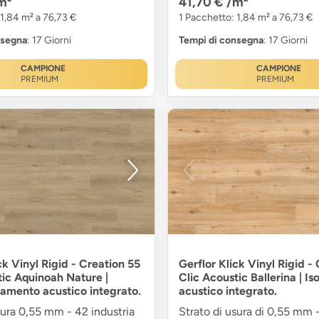
m²
41,70 €
/m²
 1,84 m² a 76,73 €
1 Pacchetto: 1,84 m² a 76,73 €
nsegna
: 17 Giorni
Tempi di consegna
: 17 Giorni
CAMPIONE
CAMPIONE
PREMIUM
PREMIUM
ck Vinyl Rigid - Creation 55
Gerflor Klick Vinyl Rigid -
tic Aquinoah Nature |
Clic Acoustic Ballerina | I
lamento acustico integrato.
acustico integrato.
sura 0,55 mm - 42 industria
Strato di usura di 0,55 mm 