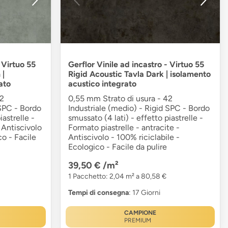
 Virtuo 55
Gerflor Vinile ad incastro - Virtuo 55
 |
Rigid Acoustic Tavla Dark | isolamento
ato
acustico integrato
42
0,55 mm Strato di usura - 42
 SPC - Bordo
Industriale (medio) - Rigid SPC - Bordo
iastrelle -
smussato (4 lati) - effetto piastrelle -
 Antiscivolo
Formato piastrelle - antracite -
co - Facile
Antiscivolo - 100% riciclabile -
Ecologico - Facile da pulire
39,50 €
/m²
1 Pacchetto: 2,04 m² a 80,58 €
Tempi di consegna
: 17 Giorni
CAMPIONE
PREMIUM