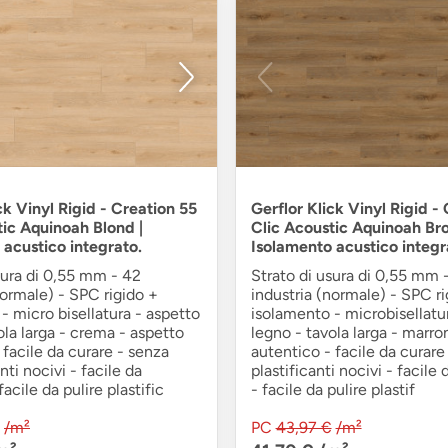
ck Vinyl Rigid - Creation 55
Gerflor Klick Vinyl Rigid -
tic Aquinoah Blond |
Clic Acoustic Aquinoah Br
 acustico integrato.
Isolamento acustico integr
sura di 0,55 mm - 42
Strato di usura di 0,55 mm 
normale) - SPC rigido +
industria (normale) - SPC ri
- micro bisellatura - aspetto
isolamento - microbisellatu
ola larga - crema - aspetto
legno - tavola larga - marro
 facile da curare - senza
autentico - facile da curare
i nocivi - facile da
plastificanti nocivi - facile 
 facile da pulire plastific
- facile da pulire plastif
/m²
PC
43,97 €
/m²