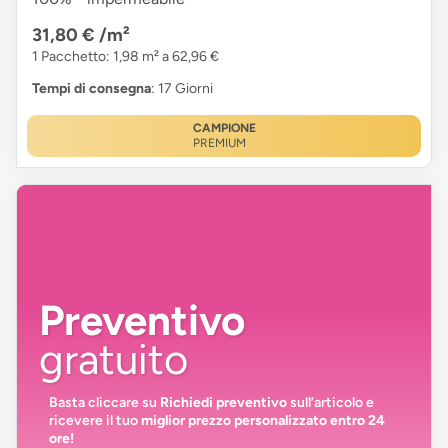
31,80 €
/m²
1 Pacchetto: 1,98 m² a 62,96 €
Tempi di consegna
: 17 Giorni
CAMPIONE
PREMIUM
Preventivo
gratuito
Basta cliccare su
Richiedi preventivo
sull’articolo e
ricevere il tuo
miglior prezzo personalizzato entro 24
ore!