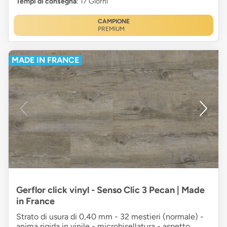
Tempi di consegna
: 17 Giorni
CAMPIONE
PREMIUM
MADE IN FRANCE
Gerflor click vinyl - Senso Clic 3 Pecan | Made
in France
Strato di usura di 0,40 mm - 32 mestieri (normale) -
anima rigida in vinile - microbisellatura - aspetto