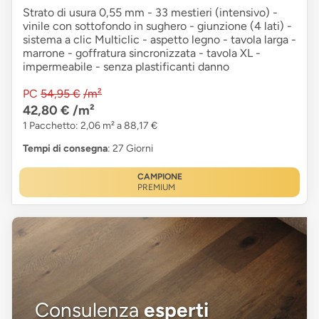
Strato di usura 0,55 mm - 33 mestieri (intensivo) -
vinile con sottofondo in sughero - giunzione (4 lati) -
sistema a clic Multiclic - aspetto legno - tavola larga -
marrone - goffratura sincronizzata - tavola XL -
impermeabile - senza plastificanti danno
PC
54,95 €
/m²
42,80 €
/m²
1 Pacchetto: 2,06 m² a 88,17 €
Tempi di consegna
: 27 Giorni
CAMPIONE
PREMIUM
Consulenza
esperti