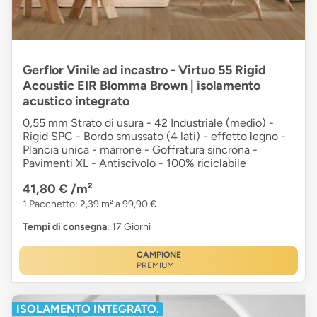
Gerflor Vinile ad incastro - Virtuo 55 Rigid
Acoustic EIR Blomma Brown | isolamento
acustico integrato
0,55 mm Strato di usura - 42 Industriale (medio) -
Rigid SPC - Bordo smussato (4 lati) - effetto legno -
Plancia unica - marrone - Goffratura sincrona -
Pavimenti XL - Antiscivolo - 100% riciclabile
41,80 €
/m²
1 Pacchetto: 2,39 m² a 99,90 €
Tempi di consegna
: 17 Giorni
CAMPIONE
PREMIUM
ISOLAMENTO INTEGRATO.