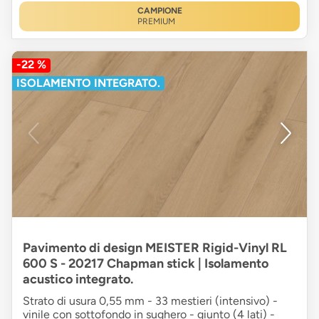
CAMPIONE
PREMIUM
-22 %
ISOLAMENTO INTEGRATO.
Pavimento di design MEISTER Rigid-Vinyl RL
600 S - 20217 Chapman stick | Isolamento
acustico integrato.
Strato di usura 0,55 mm - 33 mestieri (intensivo) -
vinile con sottofondo in sughero - giunto (4 lati) -