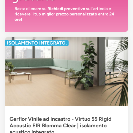
Basta cliccare su
Richiedi preventivo
sull’articolo e
ricevere il tuo
miglior prezzo personalizzato entro 24
ore!
ISOLAMENTO INTEGRATO.
Gerflor Vinile ad incastro - Virtuo 55 Rigid
Acoustic EIR Blomma Clear | isolamento
acustico integrato