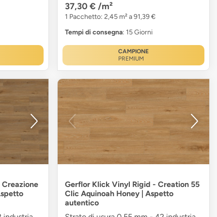
37,30 €
/m²
1 Pacchetto: 2,45 m² a 91,39 €
Tempi di consegna
: 15 Giorni
CAMPIONE
PREMIUM
 - Creazione
Gerflor Klick Vinyl Rigid - Creation 55
Aspetto
Clic Aquinoah Honey | Aspetto
autentico
 industria
Strato di usura 0,55 mm - 42 industria