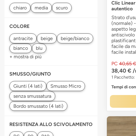
Clic Linea
autentico
Strato d'us
(normale) -
COLORE
aspetto leg
antiscivolo 
plastificant
facile da m
facile insta
+ mostra di più
PC
40,65 
38,40 €
/
SMUSSO/GIUNTO
1 Pacchetto:
Tempi di co
RESISTENZA ALLO SCIVOLAMENTO