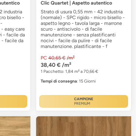
autentico
Clic Quartet | Aspetto autentico
2 industria
Strato di usura 0,55 mm - 42 industria
ro bisello -
(normale) - SPC rigido - micro bisello -
 -
aspetto legno - tavola larga - marrone
 - easy care
scuro - antiscivolo - di facile
 - facile da
manutenzione - senza plastificanti
 - facile da
nocivi - facile da pulire - di facile
manutenzione. plastificante - f
PC
40,65 €
/m²
38,40 €
/m²
1 Pacchetto: 1,84 m² a 70,66 €
Tempi di consegna
: 15 Giorni
CAMPIONE
PREMIUM