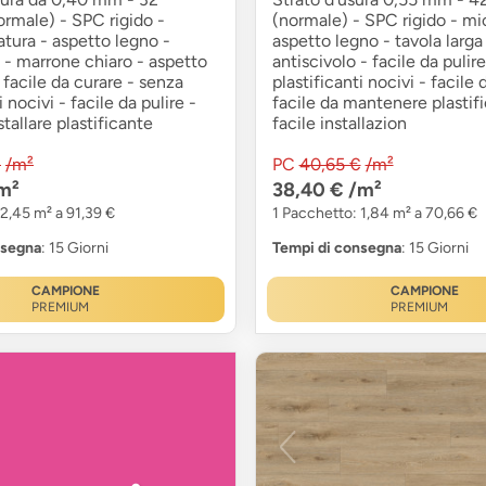
ormale) - SPC rigido -
(normale) - SPC rigido - mic
atura - aspetto legno -
aspetto legno - tavola larga
a - marrone chiaro - aspetto
antiscivolo - facile da pulir
 facile da curare - senza
plastificanti nocivi - facile 
i nocivi - facile da pulire -
facile da mantenere plastif
stallare plastificante
facile installazion
€
/m²
PC
40,65 €
/m²
m²
38,40 €
/m²
 2,45 m² a 91,39 €
1 Pacchetto: 1,84 m² a 70,66 €
nsegna
: 15 Giorni
Tempi di consegna
: 15 Giorni
CAMPIONE
CAMPIONE
PREMIUM
PREMIUM