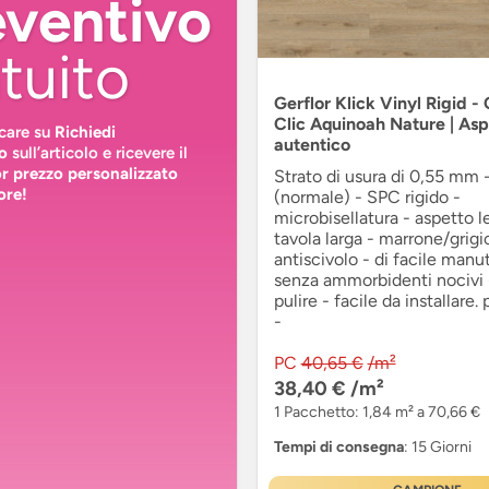
eventivo
tuito
Gerflor Klick Vinyl Rigid -
Clic Aquinoah Nature | Asp
ccare su
Richiedi
autentico
o
sull’articolo e ricevere il
or prezzo personalizzato
Strato di usura di 0,55 mm -
ore!
(normale) - SPC rigido -
microbisellatura - aspetto l
tavola larga - marrone/grigi
antiscivolo - di facile manu
senza ammorbidenti nocivi -
pulire - facile da installare. 
-
PC
40,65 €
/m²
38,40 €
/m²
1 Pacchetto: 1,84 m² a 70,66 €
Tempi di consegna
: 15 Giorni