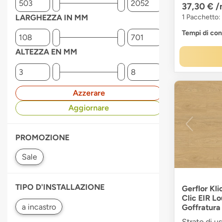
37,30 €
/
LARGHEZZA IN MM
1 Pacchetto:
Tempi di co
ALTEZZA EN MM
Azzerare
Aggiornare
PROMOZIONE
TIPO D'INSTALLAZIONE
Gerflor Kli
Clic EIR L
Goffratura
Strato di u