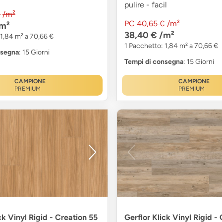
pulire - facil
€
/m²
PC
40,65 €
/m²
m²
38,40 €
/m²
 1,84 m² a 70,66 €
1 Pacchetto: 1,84 m² a 70,66 €
nsegna
: 15 Giorni
Tempi di consegna
: 15 Giorni
CAMPIONE
CAMPIONE
PREMIUM
PREMIUM
ck Vinyl Rigid - Creation 55
Gerflor Klick Vinyl Rigid -