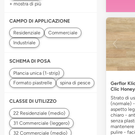
+ mostra di più
CAMPO DI APPLICAZIONE
SCHEMA DI POSA
Gerflor Kli
Clic Honey
Strato di u
CLASSE DI UTILIZZO
(normale) -
aspetto leg
chiaro - ant
senza plasti
mantenere -
pulire - faci