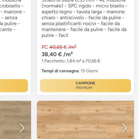
robisello -
(normale) - SPC rigido - micro bisello -
 - marrone -
aspetto legno - tavola larga - marrone
e - senza
chiaro - antiscivolo - facile da pulire -
da pulire -
senza plastificanti nocivi - facile da
icante -
mantenere - facile da pulire - facile da
pulire - facil
PC
40,65 €
/m²
38,40 €
/m²
1 Pacchetto: 1,84 m² a 70,66 €
Tempi di consegna
: 15 Giorni
CAMPIONE
PREMIUM