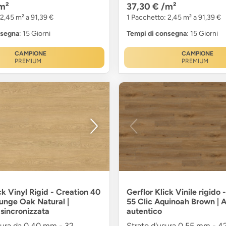
m²
37,30 €
/m²
 2,45 m² a 91,39 €
1 Pacchetto: 2,45 m² a 91,39 €
nsegna
: 15 Giorni
Tempi di consegna
: 15 Giorni
CAMPIONE
CAMPIONE
PREMIUM
PREMIUM
ck Vinyl Rigid - Creation 40
Gerflor Klick Vinile rigido
ounge Oak Natural |
55 Clic Aquinoah Brown | 
 sincronizzata
autentico
sura da 0,40 mm - 32
Strato d'usura 0,55 mm - 42