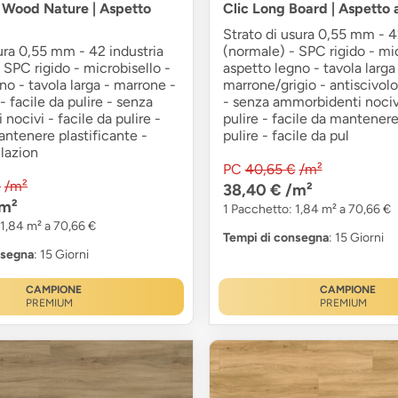
r Wood Nature | Aspetto
Clic Long Board | Aspetto 
Strato di usura 0,55 mm - 4
ura 0,55 mm - 42 industria
(normale) - SPC rigido - mic
 SPC rigido - microbisello -
aspetto legno - tavola larga
no - tavola larga - marrone -
marrone/grigio - antiscivolo
- facile da pulire - senza
- senza ammorbidenti nocivi
i nocivi - facile da pulire -
pulire - facile da mantenere
antenere plastificante -
pulire - facile da pul
llazion
PC
40,65 €
/m²
€
/m²
38,40 €
/m²
m²
1 Pacchetto: 1,84 m² a 70,66 €
 1,84 m² a 70,66 €
Tempi di consegna
: 15 Giorni
nsegna
: 15 Giorni
CAMPIONE
CAMPIONE
PREMIUM
PREMIUM