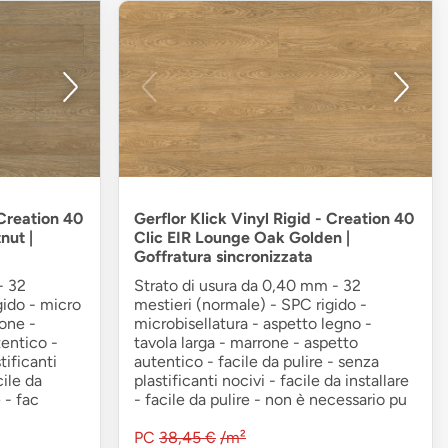
 Creation 40
Gerflor Klick Vinyl Rigid - Creation 40
nut |
Clic EIR Lounge Oak Golden |
Goffratura sincronizzata
- 32
Strato di usura da 0,40 mm - 32
gido - micro
mestieri (normale) - SPC rigido -
tone -
microbisellatura - aspetto legno -
entico -
tavola larga - marrone - aspetto
tificanti
autentico - facile da pulire - senza
cile da
plastificanti nocivi - facile da installare
 - fac
- facile da pulire - non è necessario pu
PC
38,45 €
/m²