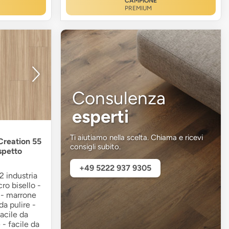
CAMPIONE
PREMIUM
Consulenza
esperti
Ti aiutiamo nella scelta. Chiama e ricevi
 Creation 55
consigli subito.
spetto
+49 5222 937 9305
2 industria
ro bisello -
a - marrone
da pulire -
facile da
 - facile da