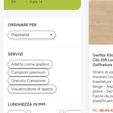
SA
9 alle 14
devices
users
can
use
ORDINARE PER
touch
and
swipe
gestures.
SERVIZI
Gerflor Kli
Clic EIR L
Goffratura
Strato di u
mestieri (n
bisellatura
beige - Asp
pulire - Sen
Facile da p
plastificant
LUNGHEZZA IN MM
PC
38,45 