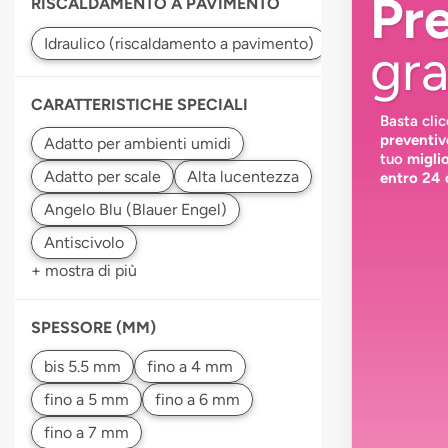
Pr
RISCALDAMENTO A PAVIMENTO
gra
CARATTERISTICHE SPECIALI
Basta cli
preventiv
tuo
migli
entro 24 
+ mostra di più
SPESSORE (MM)