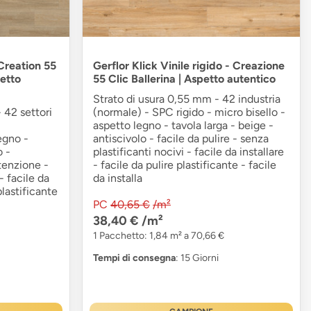
 Creation 55
Gerflor Klick Vinile rigido - Creazione
etto
55 Clic Ballerina | Aspetto autentico
Strato di usura 0,55 mm - 42 industria
 42 settori
(normale) - SPC rigido - micro bisello -
aspetto legno - tavola larga - beige -
egno -
antiscivolo - facile da pulire - senza
o -
plastificanti nocivi - facile da installare
tenzione -
- facile da pulire plastificante - facile
 facile da
da installa
plastificante
PC
40,65 €
/m²
38,40 €
/m²
1 Pacchetto: 1,84 m² a 70,66 €
Tempi di consegna
: 15 Giorni