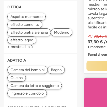
mestieri (n
OTTICA
microbisell
tavola larg
autentico -
plastificant
facile da in
PC
38,45 
37,30 €
/
+ mostra di più
1 Pacchetto:
Tempi di co
ADATTO A