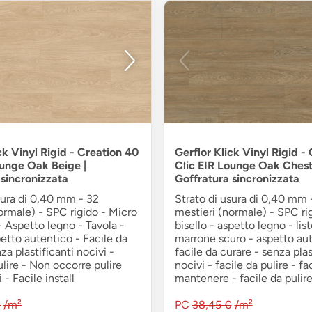
ck Vinyl Rigid - Creation 40
Gerflor Klick Vinyl Rigid -
ounge Oak Beige |
Clic EIR Lounge Oak Chest
 sincronizzata
Goffratura sincronizzata
sura di 0,40 mm - 32
Strato di usura di 0,40 mm 
ormale) - SPC rigido - Micro
mestieri (normale) - SPC ri
 - Aspetto legno - Tavola -
bisello - aspetto legno - lis
etto autentico - Facile da
marrone scuro - aspetto aut
za plastificanti nocivi -
facile da curare - senza plas
ulire - Non occorre pulire
nocivi - facile da pulire - fa
i - Facile install
mantenere - facile da pulire
€
/m²
PC
38,45 €
/m²