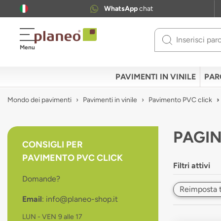
WhatsApp
chat
Use
Menu
up
and
down
PAVIMENTI IN VINILE
PAR
arrows
to
Mondo dei pavimenti
Pavimenti in vinile
Pavimento PVC click
select
available
result.
PAGIN
Press
CONSIGLI PER
enter
PAVIMENTO PVC CLICK
to
Filtri attivi
go
Domande?
to
Reimposta tut
selected
Email
: info@planeo-shop.it
search
result.
LUN - VEN
9 alle 17
Touch