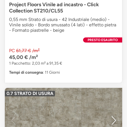
Project Floors Vinile ad incastro - Click
Collection ST210/CL55
0,55 mm Strato di usura - 42 Industriale (medio) -
Vinile solido - Bordo smussato (4 lati) - effetto pietra
- Formato piastrelle - beige
PRESTO ESAURITO
PC
61,77 €
/m²
45,00 €
/m²
1 Pacchetto: 2,03 m² a 91,35 €
Tempi di consegna
: 11 Giorni
0.7 STRATO DI USURA