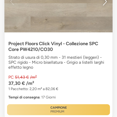
Project Floors Click Vinyl - Collezione SPC
Core PW4210/CO30
Strato di usura di 0,30 mm - 31 mestieri (leggeri) -
SPC rigido - Micro bisellatura - Grigio a listelli larghi
effetto legno
PC
51,43 €
/m²
37,30 €
/m²
1 Pacchetto: 2,20 m² a 82,06 €
Tempi di consegna
: 17 Giorni
CAMPIONE
PREMIUM