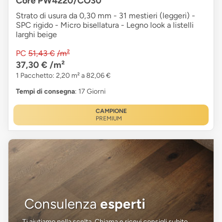
Core PW4220/CO30
Strato di usura da 0,30 mm - 31 mestieri (leggeri) -
SPC rigido - Micro bisellatura - Legno look a listelli
larghi beige
PC
51,43 €
/m²
37,30 €
/m²
1 Pacchetto: 2,20 m² a 82,06 €
Tempi di consegna
: 17 Giorni
CAMPIONE
PREMIUM
Consulenza
esperti
Ti aiutiamo nella scelta. Chiama e ricevi consigli subito.