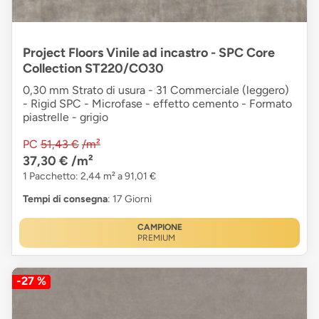
Project Floors Vinile ad incastro - SPC Core
Collection ST220/CO30
0,30 mm Strato di usura - 31 Commerciale (leggero)
- Rigid SPC - Microfase - effetto cemento - Formato
piastrelle - grigio
PC
51,43 €
/m²
37,30 €
/m²
1 Pacchetto: 2,44 m² a 91,01 €
Tempi di consegna
: 17 Giorni
CAMPIONE
PREMIUM
-27 %