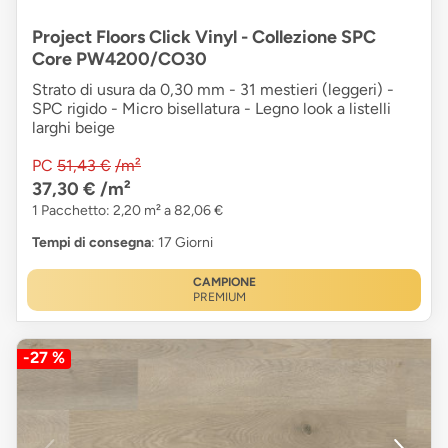
Project Floors Click Vinyl - Collezione SPC
Core PW4200/CO30
Strato di usura da 0,30 mm - 31 mestieri (leggeri) -
SPC rigido - Micro bisellatura - Legno look a listelli
larghi beige
PC
51,43 €
/m²
37,30 €
/m²
1 Pacchetto: 2,20 m² a 82,06 €
Tempi di consegna
: 17 Giorni
CAMPIONE
PREMIUM
-27 %