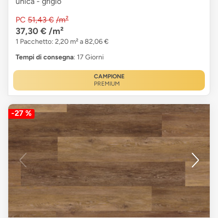
unica - grigio
PC
51,43 €
/m²
37,30 €
/m²
1 Pacchetto: 2,20 m² a 82,06 €
Tempi di consegna
: 17 Giorni
CAMPIONE
PREMIUM
-27 %