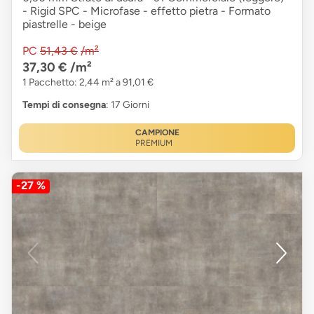
- Rigid SPC - Microfase - effetto pietra - Formato
piastrelle - beige
PC
51,43 €
/m²
37,30 €
/m²
1 Pacchetto: 2,44 m² a 91,01 €
Tempi di consegna
: 17 Giorni
CAMPIONE
PREMIUM
-27 %