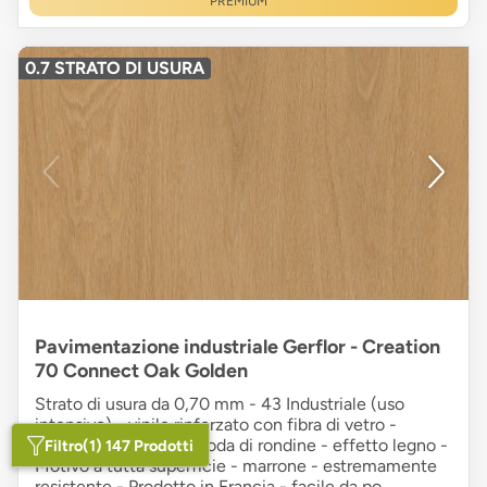
PREMIUM
0.7 STRATO DI USURA
Pavimentazione industriale Gerflor - Creation
70 Connect Oak Golden
Strato di usura da 0,70 mm - 43 Industriale (uso
intensivo) - vinile rinforzato con fibra di vetro -
sistema di incastro a coda di rondine - effetto legno -
Filtro
(1) 147 Prodotti
Motivo a tutta superficie - marrone - estremamente
resistente - Prodotto in Francia - facile da po