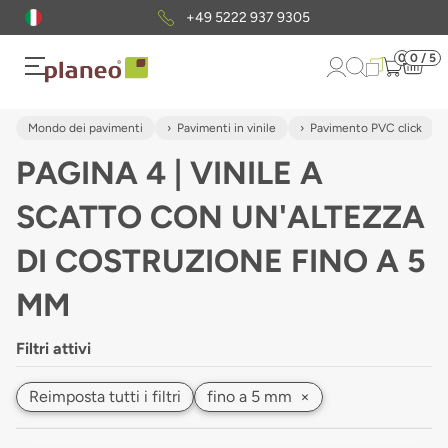
Pacchetto di campioni
gratuiti
0
0 / 5
Mondo dei pavimenti
Pavimenti in vinile
Pavimento PVC click
PAGINA 4 | VINILE A
SCATTO CON UN'ALTEZZA
DI COSTRUZIONE FINO A 5
MM
Filtri attivi
Reimposta tutti i filtri
fino a 5 mm
×