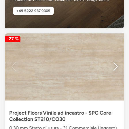
+49 5222 937 9305
-27 %
Project Floors Vinile ad incastro - SPC Core
Collection ST210/CO30
0,30 mm Strato di usura - 31 Commerciale (leggero)