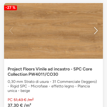
-27 %
Project Floors Vinile ad incastro - SPC Core
Collection PW4011/CO30
0,30 mm Strato di usura - 31 Commerciale (leggero)
- Rigid SPC - Microfase - effetto legno - Plancia
unica - beige
PC
51,43 €
/m²
37,30 €
/m²