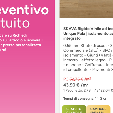
eventivo
tuito
SKAVA Rigido Vinile ad inc
Unique Pala | isolamento a
ccare su
Richiedi
integrato
o
sull’articolo e ricevere il
or prezzo personalizzato
0,55 mm Strato di usura - 3
ore!
Commerciale (alto) - SPC r
isolamento - Giunti (4 lati)
incastro - effetto legno - P
- marrone - Goffratura sinc
idrorepellente - Pavimenti 
PC
52,75 €
/m²
43,90 €
/m²
1 Pacchetto: 2,78 m² a 122,04 €
Tempi di consegna
: 14 Giorni
GRATUITO
CAMPIONE
CAMPIONE
PREMIUM