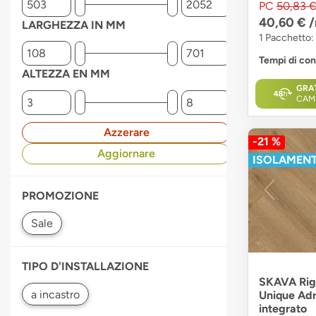
PC
50,83 
40,60 €
LARGHEZZA IN MM
1 Pacchetto:
Tempi di co
ALTEZZA EN MM
GRA
CAM
Azzerare
-21 %
Aggiornare
ISOLAMENT
PROMOZIONE
TIPO D'INSTALLAZIONE
SKAVA Rigi
Unique Adr
integrato