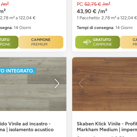
/m²
PC
52,75 €
/m²
m²
43,90 €
/m²
 2,78 m² a 122,04 €
1 Pacchetto: 2,78 m² a 122,04 €
nsegna
: 14 Giorni
Tempi di consegna
: 14 Giorni
TUITO
CAMPIONE
GRATUITO
C
PIONE
PREMIUM
CAMPIONE
P
O INTEGRATO.
do Vinile ad incastro -
Skaben Klick Vinile - Prof
na | isolamento acustico
Markham Medium | imperm