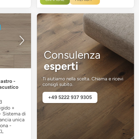
Consulenza
esperti
Ti aiutiamo nella scelta. Chiama e ricevi
astro -
consigli subito.
acustico
+49 5222 937 9305
3
igido +
 - Sistema di
lancia unica
rona -
XL