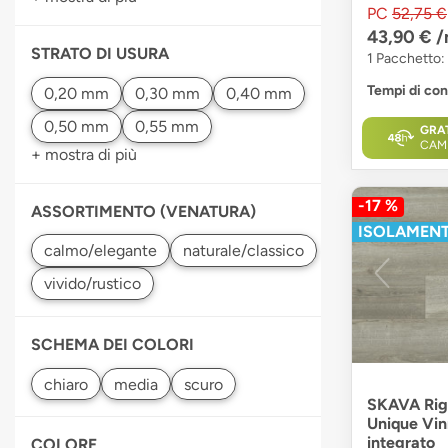
PC
52,75 €
43,90 €
/
STRATO DI USURA
1 Pacchetto:
Tempi di co
GRA
CAM
+ mostra di più
-17 %
ASSORTIMENTO (VENATURA)
ISOLAMENT
SCHEMA DEI COLORI
SKAVA Rigi
Unique Vin
integrato
COLORE