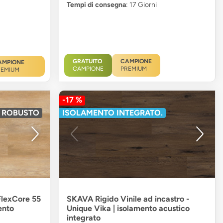
Tempi di consegna
: 17 Giorni
GRATUITO
CAMPIONE
AMPIONE
CAMPIONE
PREMIUM
REMIUM
-17 %
C ROBUSTO
ISOLAMENTO INTEGRATO.
 FlexCore 55
SKAVA Rigido Vinile ad incastro -
ento
Unique Vika | isolamento acustico
integrato