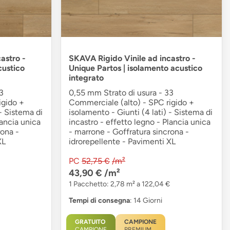
astro -
SKAVA Rigido Vinile ad incastro -
custico
Unique Partos | isolamento acustico
integrato
3
0,55 mm Strato di usura - 33
igido +
Commerciale (alto) - SPC rigido +
 - Sistema di
isolamento - Giunti (4 lati) - Sistema di
lancia unica
incastro - effetto legno - Plancia unica
rona -
- marrone - Goffratura sincrona -
XL
idrorepellente - Pavimenti XL
PC
52,75 €
/m²
43,90 €
/m²
1 Pacchetto: 2,78 m² a 122,04 €
Tempi di consegna
: 14 Giorni
GRATUITO
CAMPIONE
CAMPIONE
PREMIUM