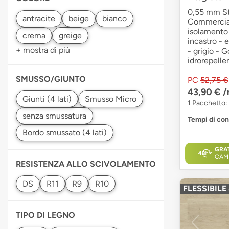
0,55 mm Str
Commercial
isolamento 
incastro - 
+ mostra di più
- grigio - G
idrorepelle
SMUSSO/GIUNTO
PC
52,75 €
43,90 €
/
1 Pacchetto:
Tempi di co
GRA
CAM
RESISTENZA ALLO SCIVOLAMENTO
FLESSIBIL
TIPO DI LEGNO