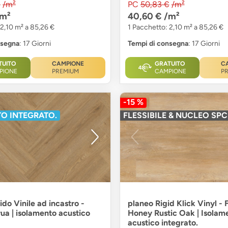
€
/m²
PC
50,83 €
/m²
/m²
40,60 €
/m²
 2,10 m² a 85,26 €
1 Pacchetto: 2,10 m² a 85,26 €
nsegna
: 17 Giorni
Tempi di consegna
: 17 Giorni
TUITO
CAMPIONE
GRATUITO
C
PIONE
PREMIUM
CAMPIONE
P
-15 %
O INTEGRATO.
FLESSIBILE & NUCLEO SP
do Vinile ad incastro -
planeo Rigid Klick Vinyl -
ua | isolamento acustico
Honey Rustic Oak | Isolam
acustico integrato.