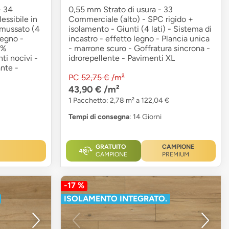
- 34
0,55 mm Strato di usura - 33
essibile in
Commerciale (alto) - SPC rigido +
smussato (4
isolamento - Giunti (4 lati) - Sistema di
legno -
incastro - effetto legno - Plancia unica
0%
- marrone scuro - Goffratura sincrona -
nti nocivi -
idrorepellente - Pavimenti XL
ante -
PC
52,75 €
/m²
43,90 €
/m²
1 Pacchetto: 2,78 m² a 122,04 €
Tempi di consegna
: 14 Giorni
GRATUITO
CAMPIONE
CAMPIONE
PREMIUM
-17 %
ISOLAMENTO INTEGRATO.