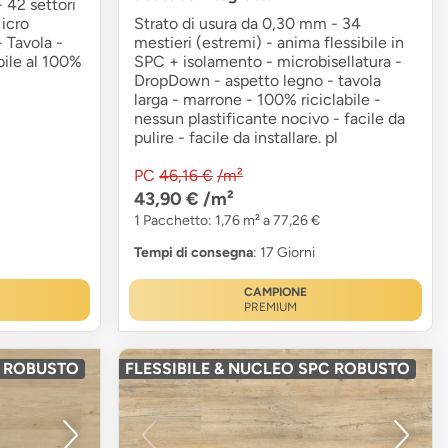
 42 settori
Micro
Strato di usura da 0,30 mm - 34
- Tavola -
mestieri (estremi) - anima flessibile in
bile al 100%
SPC + isolamento - microbisellatura -
DropDown - aspetto legno - tavola
larga - marrone - 100% riciclabile -
nessun plastificante nocivo - facile da
pulire - facile da installare. pl
PC
46,16 €
/m²
43,90 €
/m²
1 Pacchetto: 1,76 m² a 77,26 €
Tempi di consegna
: 17 Giorni
CAMPIONE
PREMIUM
C ROBUSTO
FLESSIBILE & NUCLEO SPC ROBUSTO