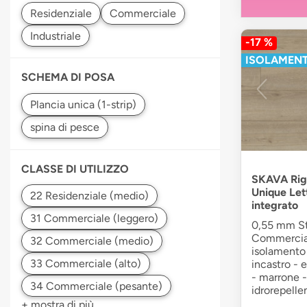
-17 %
ISOLAMENT
SCHEMA DI POSA
CLASSE DI UTILIZZO
SKAVA Rigi
Unique Let
integrato
0,55 mm Str
Commercial
isolamento 
incastro - 
- marrone -
idrorepelle
+ mostra di più