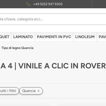
+49 5222 937 9305
QUET
LAMINATO
PAVIMENTI IN PVC
LINOLEUM
PAV
Tipo di legno Quercia
A 4 | VINILE A CLIC IN ROVE
ti i filtri
Quercia
×