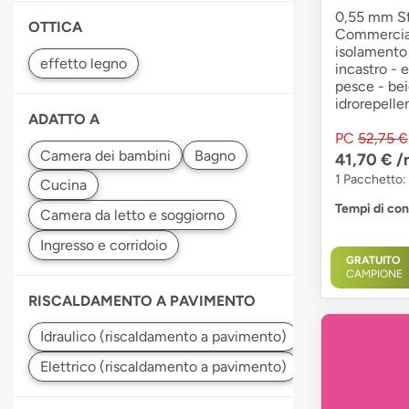
0,55 mm Str
OTTICA
Commercial
isolamento 
incastro - 
pesce - bei
idrorepelle
ADATTO A
PC
52,75 €
41,70 €
/
1 Pacchetto: 
Tempi di co
GRATUITO
CAMPIONE
RISCALDAMENTO A PAVIMENTO