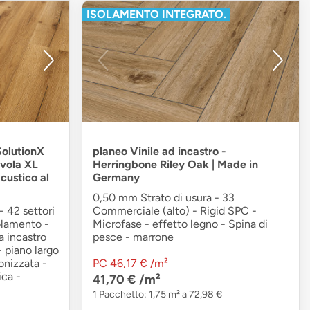
ISOLAMENTO INTEGRATO.
SolutionX
planeo Vinile ad incastro -
avola XL
Herringbone Riley Oak | Made in
custico al
Germany
0,50 mm Strato di usura - 33
- 42 settori
Commerciale (alto) - Rigid SPC -
olamento -
Microfase - effetto legno - Spina di
a incastro
pesce - marrone
 piano largo
onizzata -
PC
46,17 €
/m²
ica -
41,70 €
/m²
1 Pacchetto: 1,75 m² a 72,98 €