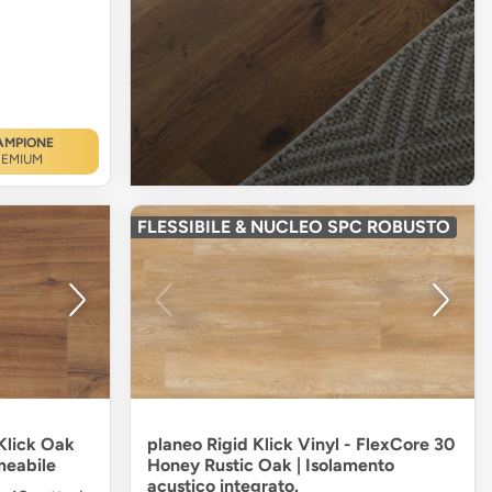
AMPIONE
REMIUM
FLESSIBILE & NUCLEO SPC ROBUSTO
iKlick Oak
planeo Rigid Klick Vinyl - FlexCore 30
eabile
Honey Rustic Oak | Isolamento
acustico integrato.