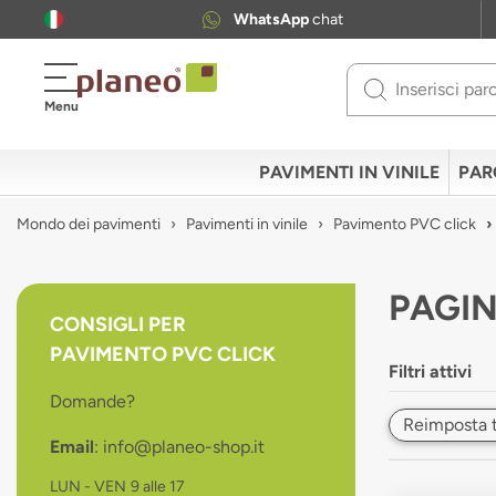
WhatsApp
chat
Use
Menu
up
and
down
PAVIMENTI IN VINILE
PAR
arrows
to
Mondo dei pavimenti
Pavimenti in vinile
Pavimento PVC click
select
available
result.
PAGIN
Press
CONSIGLI PER
enter
PAVIMENTO PVC CLICK
to
Filtri attivi
go
Domande?
to
Reimposta tut
selected
Email
: info@planeo-shop.it
search
result.
LUN - VEN
9 alle 17
Touch