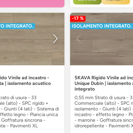
-17 %
O INTEGRATO.
ISOLAMENTO INTEGRATO.
do Vinile ad incastro -
SKAVA Rigido Vinile ad inc
ta | isolamento acustico
Unique Dubin | isolamento 
integrato
ato di usura - 33
0,55 mm Strato di usura - 3
e (alto) - SPC rigido +
Commerciale (alto) - SPC r
- Giunti (4 lati) - Sistema di
isolamento - Giunti (4 lati)
effetto legno - Plancia unica
incastro - effetto legno - P
 Goffratura sincrona -
- marrone - Goffratura sinc
nte - Pavimenti XL
idrorepellente - Pavimenti 