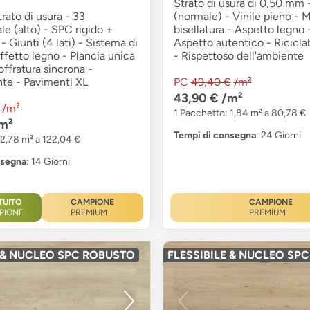
Strato di usura di 0,50 mm -
ato di usura - 33
(normale) - Vinile pieno - 
e (alto) - SPC rigido +
bisellatura - Aspetto legno 
- Giunti (4 lati) - Sistema di
Aspetto autentico - Ricicla
effetto legno - Plancia unica
- Rispettoso dell'ambiente
offratura sincrona -
nte - Pavimenti XL
PC
49,40 €
/m²
43,90 €
/m²
/m²
1 Pacchetto: 1,84 m² a 80,78 €
m²
Tempi di consegna
: 24 Giorni
 2,78 m² a 122,04 €
nsegna
: 14 Giorni
TUITO
CAMPIONE
CAMPIONE
PIONE
PREMIUM
PREMIUM
E & NUCLEO SPC ROBUSTO
FLESSIBILE & NUCLEO SP