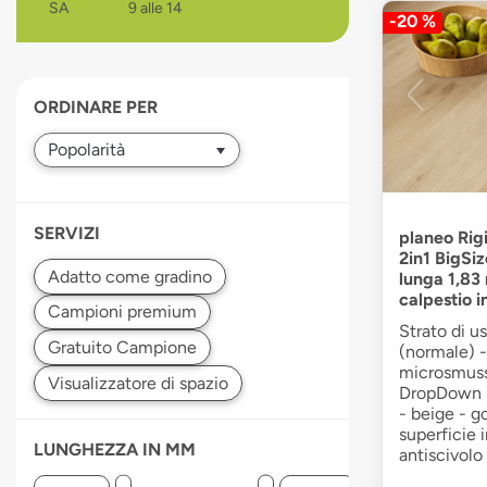
SA
9 alle 14
-20 %
devices
users
can
use
ORDINARE PER
touch
and
swipe
gestures.
SERVIZI
planeo Rigi
2in1 BigSi
lunga 1,83 
calpestio i
Strato di u
(normale) -
microsmussa
DropDown -
- beige - g
superficie 
LUNGHEZZA IN MM
antiscivolo 