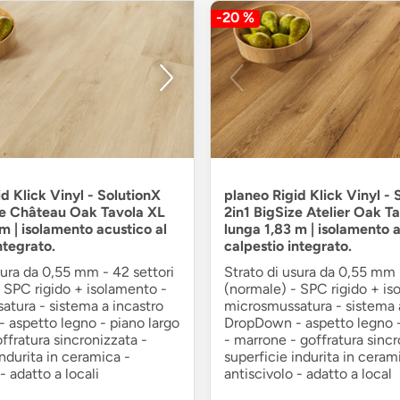
-20 %
d Klick Vinyl - SolutionX
planeo Rigid Klick Vinyl - 
ze Château Oak Tavola XL
2in1 BigSize Atelier Oak T
m | isolamento acustico al
lunga 1,83 m | isolamento a
ntegrato.
calpestio integrato.
sura da 0,55 mm - 42 settori
Strato di usura da 0,55 mm 
 SPC rigido + isolamento -
(normale) - SPC rigido + is
tura - sistema a incastro
microsmussatura - sistema 
 aspetto legno - piano largo
DropDown - aspetto legno -
offratura sincronizzata -
- marrone - goffratura sincr
indurita in ceramica -
superficie indurita in ceram
- adatto a locali
antiscivolo - adatto a local