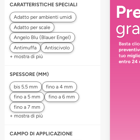
CARATTERISTICHE SPECIALI
Pr
gra
Basta cli
preventiv
tuo
migli
+ mostra di più
entro 24 
SPESSORE (MM)
+ mostra di più
CAMPO DI APPLICAZIONE