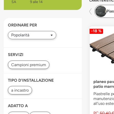
CARATTERISTIC
SA
9 alle 14
devices
users
Pias
can
use
ORDINARE PER
touch
-18 %
and
swipe
gestures.
SERVIZI
TIPO D'INSTALLAZIONE
planeo pav
patio marr
Piastrelle p
manutenzion
all’uso est
ADATTO A
PC
60,40 