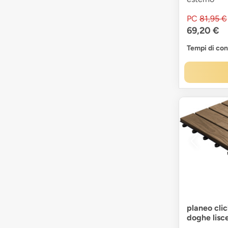
PC
81,95 €
69,20 €
Tempi di co
planeo clic
doghe lisc