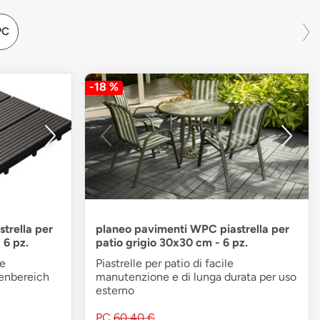
PC
-18 %
trella per
planeo pavimenti WPC piastrella per
 6 pz.
patio grigio 30x30 cm - 6 pz.
ge
Piastrelle per patio di facile
ßenbereich
manutenzione e di lunga durata per uso
esterno
PC
60,40 €