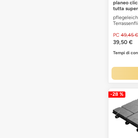
planeo clic
tutta super
pflegeleich
Terrassenf
PC
49,45 
39,50 €
Tempi di co
-28 %