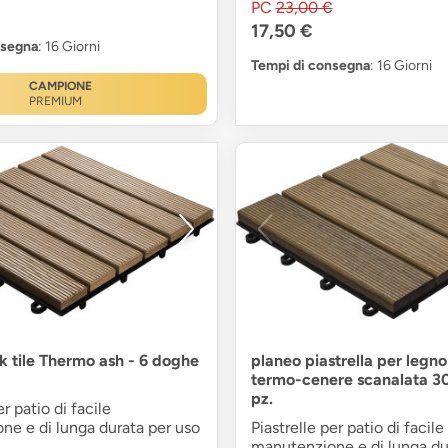
PC
23,00 €
17,50 €
nsegna
: 16 Giorni
Tempi di consegna
: 16 Giorni
CAMPIONE
PREMIUM
ck tile Thermo ash - 6 doghe
planeo piastrella per legno
termo-cenere scanalata 3
pz.
er patio di facile
ne e di lunga durata per uso
Piastrelle per patio di facile
manutenzione e di lunga du