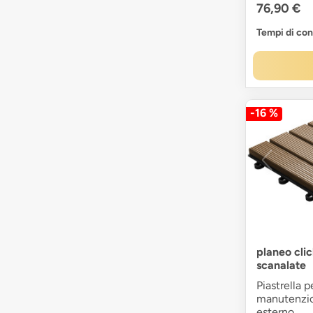
76,90 €
Tempi di co
-16 %
planeo cli
scanalate
Piastrella p
manutenzio
esterno