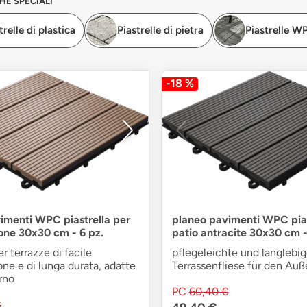
HE SPECIALI
trelle di plastica
Piastrelle di pietra
Piastrelle W
-18 %
imenti WPC piastrella per
planeo pavimenti WPC pias
one 30x30 cm - 6 pz.
patio antracite 30x30 cm -
er terrazze di facile
pflegeleichte und langlebi
e e di lunga durata, adatte
Terrassenfliese für den Au
erno
PC
60,40 €
€