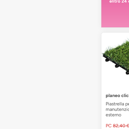
entro 24 
planeo clic
Piastrella p
manutenzio
esterno
PC
82,40 