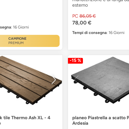
esterno
PC
86,05 €
78,00 €
nsegna
: 16 Giorni
Tempi di consegna
: 16 Giorni
CAMPIONE
PREMIUM
-15 %
k tile Thermo Ash XL - 4
planeo Piastrella a scatto P
e
Ardesia