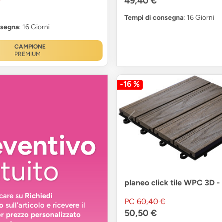
49,40 €
Tempi di consegna
: 16 Giorni
nsegna
: 16 Giorni
CAMPIONE
PREMIUM
-16 %
eventivo
tuito
planeo click tile WPC 3D 
ccare su
Richiedi
PC
60,40 €
o
sull’articolo e ricevere il
50,50 €
or prezzo personalizzato