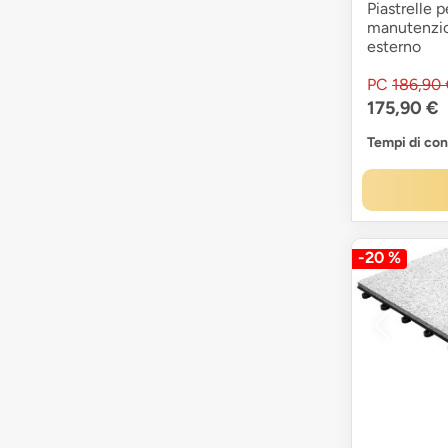
Piastrelle p
manutenzio
esterno
PC
186,90 
175,90 €
Tempi di co
-20 %