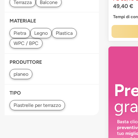
49,40 €
Tempi di co
MATERIALE
Pietra
Plastica
WPC / BPC
PRODUTTORE
Pr
TIPO
gra
Basta cli
preventiv
tuo
migli