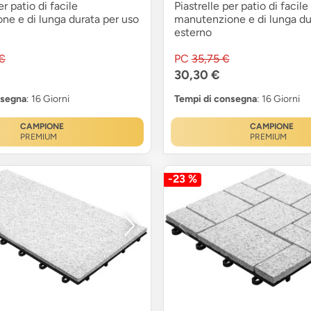
er patio di facile
Piastrelle per patio di facile
ne e di lunga durata per uso
manutenzione e di lunga du
esterno
€
PC
35,75 €
30,30 €
nsegna
: 16 Giorni
Tempi di consegna
: 16 Giorni
CAMPIONE
CAMPIONE
PREMIUM
PREMIUM
-23 %