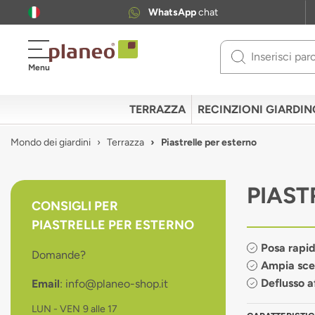
WhatsApp
chat
Use
Menu
up
and
down
TERRAZZA
RECINZIONI GIARDIN
arrows
to
Mondo dei giardini
Terrazza
Piastrelle per esterno
select
available
result.
PIAST
Press
CONSIGLI PER
enter
PIASTRELLE PER ESTERNO
to
go
Posa rapid
Domande?
to
Ampia sce
selected
Deflusso a
Email
: info@planeo-shop.it
search
result.
LUN - VEN
9 alle 17
Touch