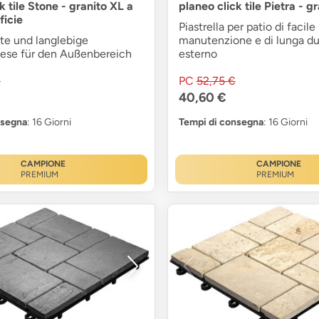
k tile Stone - granito XL a
planeo click tile Pietra - 
ficie
Piastrella per patio di facile
te und langlebige
manutenzione e di lunga du
liese für den Außenbereich
esterno
€
PC
52,75 €
40,60 €
nsegna
: 16 Giorni
Tempi di consegna
: 16 Giorni
CAMPIONE
CAMPIONE
PREMIUM
PREMIUM