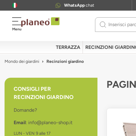
WhatsApp
chat
Use
Menu
up
and
down
TERRAZZA
RECINZIONI GIARDIN
arrows
to
Mondo dei giardini
Recinzioni giardino
select
available
result.
PAGIN
Press
CONSIGLI PER
enter
RECINZIONI GIARDINO
to
go
Domande?
to
selected
Email
: info@planeo-shop.it
search
result.
LUN - VEN
9 alle 17
Touch