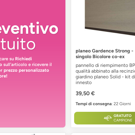
eventivo
tuito
planeo Gardence Strong - 
singolo Bicolore co-ex
ccare su
Richiedi
o
sull’articolo e ricevere il
pannello di riempimento BP
or prezzo personalizzato
qualità abbinato alla recinz
ore!
giardino planeo Solid - kit d
innesto
39,50 €
Tempi di consegna
: 22 Giorni
GRATUITO
CAMPIONE