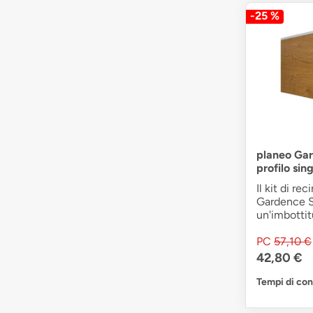
-25 %
planeo Gar
profilo sin
Il kit di re
Gardence S
un'imbottitu
PC
57,10 €
42,80 €
Tempi di co