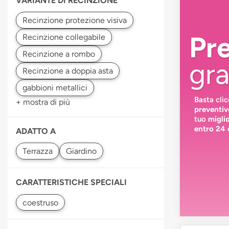
VARIANTE DI RECINZIONE
Recinzione protezione visiva
Pr
Recinzione collegabile
gra
Recinzione a doppia asta
Basta cli
+ mostra di più
preventiv
tuo
migli
entro 24 
ADATTO A
CARATTERISTICHE SPECIALI