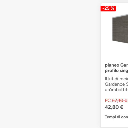
-25 %
planeo Gar
profilo sin
Il kit di re
Gardence S
un'imbottitu
PC
57,10 €
42,80 €
Tempi di co