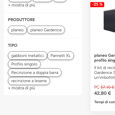
-25 %
+ mostra di più
PRODUTTORE
TIPO
planeo Gar
profilo sin
Il kit di re
Gardence S
un'imbottitu
PC
57,10 €
+ mostra di più
42,80 €
Tempi di co