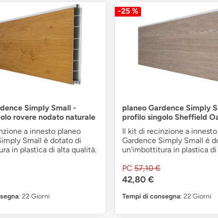
-25 %
dence Simply Small -
planeo Gardence Simply S
golo rovere nodato naturale
profilo singolo Sheffield O
cinzione a innesto planeo
Il kit di recinzione a innest
imply Small è dotato di
Gardence Simply Small è do
ra in plastica di alta qualità.
un'imbottitura in plastica di 
PC
57,10 €
42,80 €
nsegna
: 22 Giorni
Tempi di consegna
: 22 Giorni