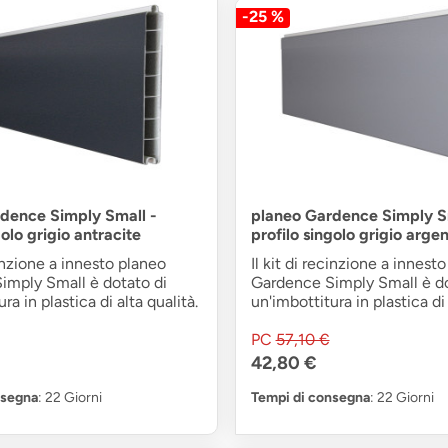
-25 %
dence Simply Small -
planeo Gardence Simply S
golo grigio antracite
profilo singolo grigio arge
cinzione a innesto planeo
Il kit di recinzione a innest
imply Small è dotato di
Gardence Simply Small è do
ra in plastica di alta qualità.
un'imbottitura in plastica di 
PC
57,10 €
42,80 €
nsegna
: 22 Giorni
Tempi di consegna
: 22 Giorni