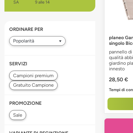
SA
9 alle 14
devices
users
can
use
ORDINARE PER
touch
and
planeo Gar
singolo Bi
swipe
gestures.
pannello di
qualità abb
giardino pla
SERVIZI
innesto
28,50 €
Tempi di co
PROMOZIONE