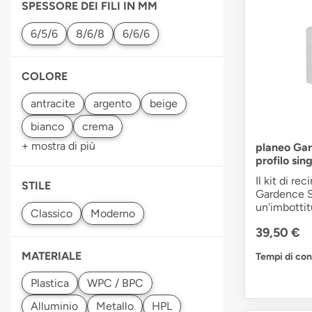
SPESSORE DEI FILI IN MM
COLORE
antracite
+ mostra di più
planeo Ga
profilo sin
Il kit di re
STILE
Gardence S
un'imbottitu
39,50 €
MATERIALE
Tempi di co
WPC / BPC
Alluminio
HPL