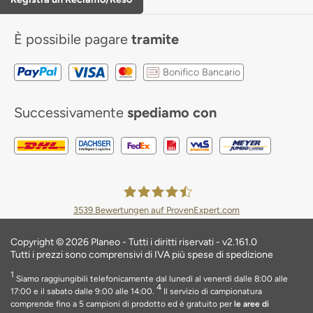
È possibile pagare
tramite
Bonifico Bancario
Successivamente
spediamo con
3539
Bewertungen auf ProvenExpert.com
Planeo Deutschland GmbH
Copyright © 2026 Planeo - Tutti i diritti riservati - v2.161.0
Tutti i prezzi sono comprensivi di IVA più spese di spedizione
1
Siamo raggiungibili telefonicamente dal lunedì al venerdì dalle 8:00 alle
4
17:00 e il sabato dalle 9:00 alle 14:00.
Il servizio di campionatura
comprende fino a 5 campioni di prodotto ed è gratuito per
le aree di