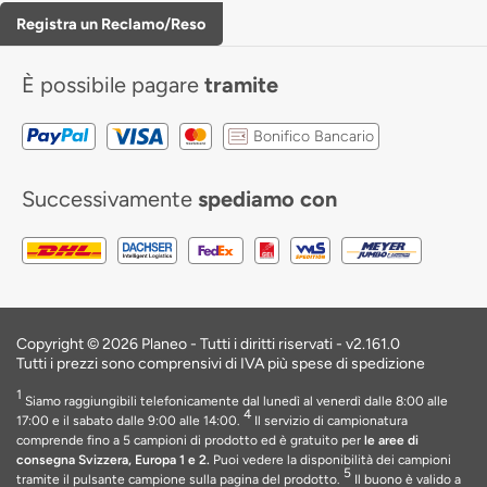
Registra un Reclamo/Reso
È possibile pagare
tramite
Bonifico Bancario
Successivamente
spediamo con
Copyright © 2026 Planeo - Tutti i diritti riservati - v2.161.0
Tutti i prezzi sono comprensivi di IVA più spese di spedizione
1
Siamo raggiungibili telefonicamente dal lunedì al venerdì dalle 8:00 alle
4
17:00 e il sabato dalle 9:00 alle 14:00.
Il servizio di campionatura
comprende fino a 5 campioni di prodotto ed è gratuito per
le aree di
consegna Svizzera, Europa 1 e 2.
Puoi vedere la disponibilità dei campioni
5
tramite il pulsante campione sulla pagina del prodotto.
Il buono è valido a