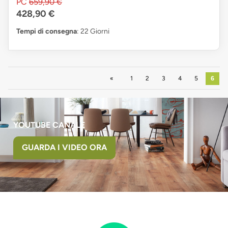
PC
659,90 €
428,90 €
Tempi di consegna
: 22 Giorni
Precedente
1
2
3
4
5
6
YOUTUBE CANALE
GUARDA I VIDEO ORA