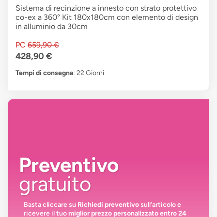
Sistema di recinzione a innesto con strato protettivo
co-ex a 360° Kit 180x180cm con elemento di design
in alluminio da 30cm
PC
659,90 €
428,90 €
Tempi di consegna
: 22 Giorni
Preventivo
gratuito
Basta cliccare su
Richiedi preventivo
sull’articolo e
ricevere il tuo
miglior prezzo personalizzato entro 24