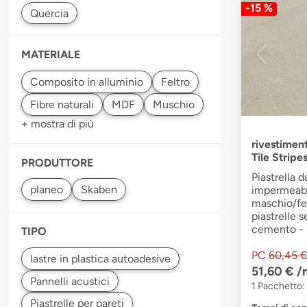
-15 %
MATERIALE
+ mostra di più
rivestimen
Tile Strip
PRODUTTORE
Piastrella 
impermeabil
maschio/fe
piastrelle 
cemento - 
TIPO
PC
60,45 
51,60 €
/
1 Pacchetto: