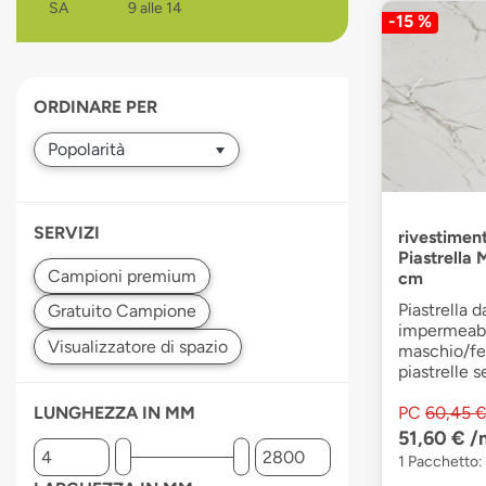
SA
9 alle 14
-15 %
devices
users
can
use
ORDINARE PER
touch
and
swipe
gestures.
SERVIZI
rivestimen
Piastrella
cm
Piastrella 
impermeabil
maschio/fe
piastrelle 
PC
60,45 
LUNGHEZZA IN MM
51,60 €
/
1 Pacchetto: