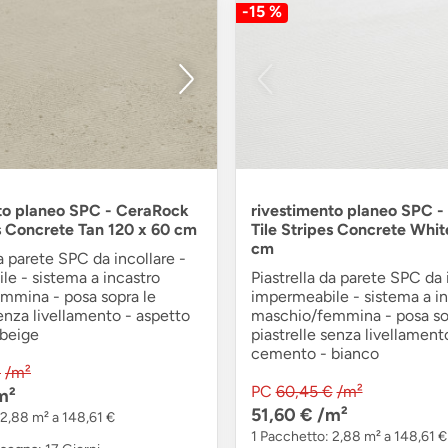
-15 %
to planeo SPC - CeraRock
rivestimento planeo SPC 
es Concrete Tan 120 x 60 cm
Tile Stripes Concrete Whit
cm
da parete SPC da incollare -
e - sistema a incastro
Piastrella da parete SPC da 
mmina - posa sopra le
impermeabile - sistema a in
senza livellamento - aspetto
maschio/femmina - posa so
beige
piastrelle senza livellament
cemento - bianco
€
/m²
PC
60,45 €
/m²
m²
51,60 €
/m²
 2,88 m² a 148,61 €
1 Pacchetto: 2,88 m² a 148,61 €