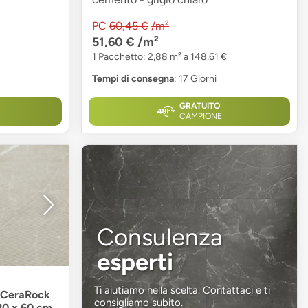
PC
60,45 €
/m²
51,60 €
/m²
1 Pacchetto: 2,88 m² a 148,61 €
Tempi di consegna
: 17 Giorni
GRATUITO
CAMPIONE
Consulenza
esperti
Ti aiutiamo nella scelta. Contattaci e ti
- CeraRock
consigliamo subito.
120 x 60 cm