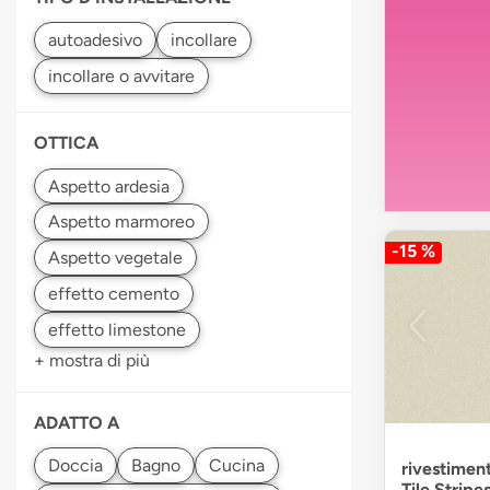
OTTICA
-15 %
+ mostra di più
ADATTO A
rivestimen
Tile Strip