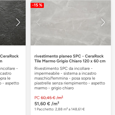
-15 %
- CeraRock
rivestimento planeo SPC - CeraRock
cm
Tile Marmo Grigio Chiaro 120 x 60 cm
incollare -
Rivestimento SPC da incollare -
castro
impermeabile - sistema a incastro
pra le
maschio/femmina - posa sopra le
o - aspetto
piastrelle senza riempimento - aspetto
marmo - grigio chiaro
PC
60,45 €
/m²
51,60 €
/m²
1 Pacchetto: 2,88 m² a 148,61 €