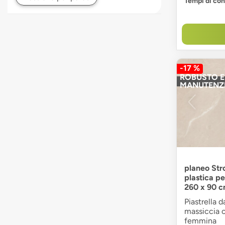
Tempi di co
-17 %
ROBUSTO E 
MANUTENZ
planeo Str
plastica pe
260 x 90 
Piastrella d
massiccia 
femmina