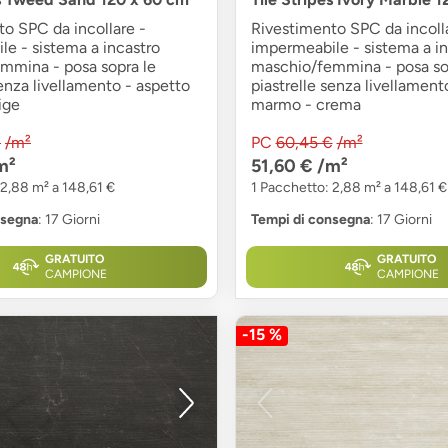
o SPC da incollare -
Rivestimento SPC da incoll
e - sistema a incastro
impermeabile - sistema a in
mmina - posa sopra le
maschio/femmina - posa so
senza livellamento - aspetto
piastrelle senza livellament
ige
marmo - crema
€
/m²
PC
60,45 €
/m²
m²
51,60 €
/m²
 2,88 m² a 148,61 €
1 Pacchetto: 2,88 m² a 148,61 €
nsegna
: 17 Giorni
Tempi di consegna
: 17 Giorni
GRATUITO
GRATUITO
CAMPIONE
CAMPIONE
-15 %