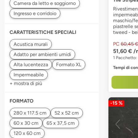
Rivestiment
impermeabil
maschio/fe
piastrelle 
CARATTERISTICHE SPECIALI
tweed - be
PC
60,45 
51,60 €
/
1 Pacchetto:
Tempi di co
+ mostra di più
FORMATO
-15 %