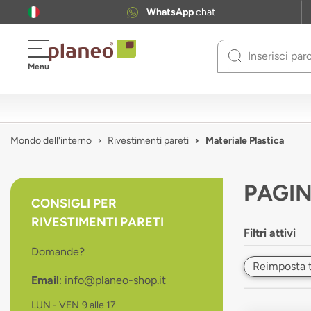
WhatsApp
chat
Use
Menu
up
and
down
arrows
to
Mondo dell'interno
Rivestimenti pareti
Materiale Plastica
select
available
result.
PAGIN
Press
CONSIGLI PER
enter
RIVESTIMENTI PARETI
to
Filtri attivi
go
Domande?
to
Reimposta tut
selected
Email
: info@planeo-shop.it
search
result.
LUN - VEN
9 alle 17
Touch