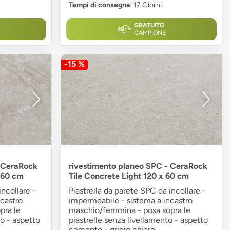
Tempi di consegna
: 17 Giorni
GRATUITO
CAMPIONE
-15 %
- CeraRock
rivestimento planeo SPC - CeraRock
 60 cm
Tile Concrete Light 120 x 60 cm
incollare -
Piastrella da parete SPC da incollare -
castro
impermeabile - sistema a incastro
pra le
maschio/femmina - posa sopra le
o - aspetto
piastrelle senza livellamento - aspetto
cemento - grigio chiaro