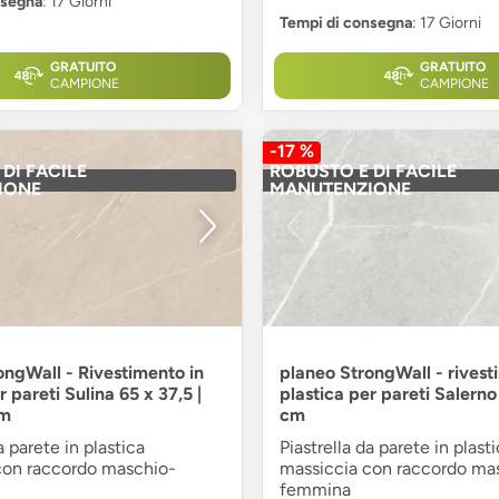
nsegna
: 17 Giorni
Tempi di consegna
: 17 Giorni
GRATUITO
GRATUITO
CAMPIONE
CAMPIONE
-17 %
DI FACILE
ROBUSTO E DI FACILE
IONE
MANUTENZIONE
ongWall - Rivestimento in
planeo StrongWall - rivest
r pareti Sulina 65 x 37,5 |
plastica per pareti Salerno
cm
cm
a parete in plastica
Piastrella da parete in plast
con raccordo maschio-
massiccia con raccordo ma
femmina