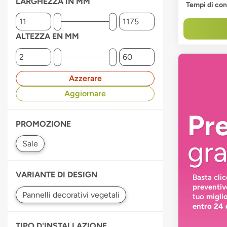
LARGHEZZA IN MM
Tempi di co
ALTEZZA EN MM
Azzerare
Aggiornare
Pr
PROMOZIONE
gra
VARIANTE DI DESIGN
Basta cli
preventiv
tuo
migli
entro 24 
TIPO D'INSTALLAZIONE