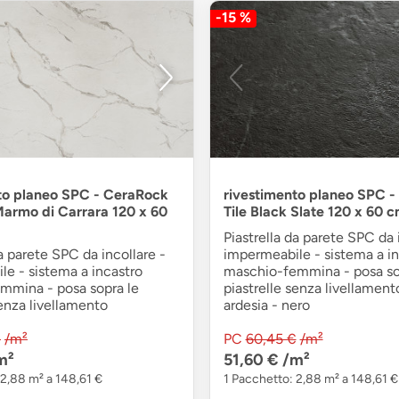
-15 %
to planeo SPC - CeraRock
rivestimento planeo SPC 
 Marmo di Carrara 120 x 60
Tile Black Slate 120 x 60 
Piastrella da parete SPC da 
da parete SPC da incollare -
impermeabile - sistema a in
e - sistema a incastro
maschio-femmina - posa so
mmina - posa sopra le
piastrelle senza livellament
senza livellamento
ardesia - nero
€
/m²
PC
60,45 €
/m²
m²
51,60 €
/m²
 2,88 m² a 148,61 €
1 Pacchetto: 2,88 m² a 148,61 €