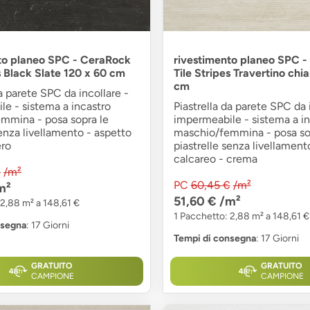
to planeo SPC - CeraRock
rivestimento planeo SPC 
s Black Slate 120 x 60 cm
Tile Stripes Travertino chi
cm
da parete SPC da incollare -
e - sistema a incastro
Piastrella da parete SPC da 
mmina - posa sopra le
impermeabile - sistema a in
senza livellamento - aspetto
maschio/femmina - posa so
ero
piastrelle senza livellament
calcareo - crema
€
/m²
PC
60,45 €
/m²
m²
51,60 €
/m²
 2,88 m² a 148,61 €
1 Pacchetto: 2,88 m² a 148,61 €
nsegna
: 17 Giorni
Tempi di consegna
: 17 Giorni
GRATUITO
GRATUITO
CAMPIONE
CAMPIONE