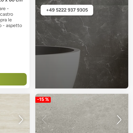
are -
+49 5222 937 9305
castro
pra le
o - aspetto
-15 %