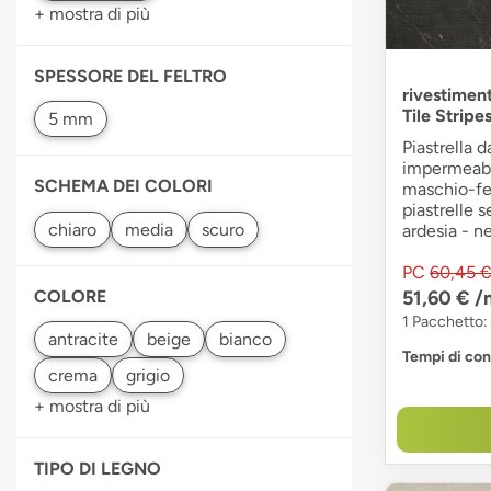
+ mostra di più
SPESSORE DEL FELTRO
rivestimen
Tile Stripe
Piastrella 
impermeabil
SCHEMA DEI COLORI
maschio-fe
piastrelle 
ardesia - n
PC
60,45 
51,60 €
/
COLORE
1 Pacchetto:
Tempi di co
+ mostra di più
TIPO DI LEGNO