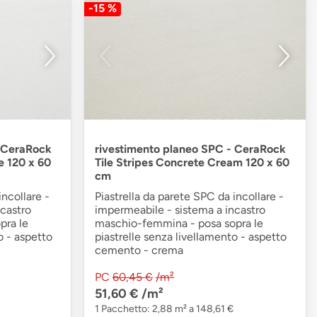
-15 %
- CeraRock
rivestimento planeo SPC - CeraRock
e 120 x 60
Tile Stripes Concrete Cream 120 x 60
cm
incollare -
Piastrella da parete SPC da incollare -
castro
impermeabile - sistema a incastro
pra le
maschio-femmina - posa sopra le
o - aspetto
piastrelle senza livellamento - aspetto
cemento - crema
PC
60,45 €
/m²
51,60 €
/m²
1 Pacchetto: 2,88 m² a 148,61 €