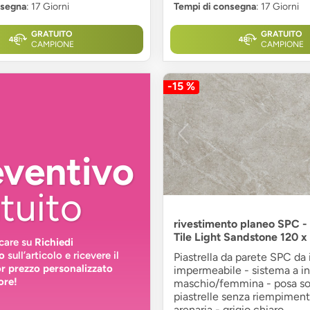
nsegna
: 17 Giorni
Tempi di consegna
: 17 Giorni
GRATUITO
GRATUITO
CAMPIONE
CAMPIONE
-15 %
eventivo
tuito
rivestimento planeo SPC 
Tile Light Sandstone 120 x
ccare su
Richiedi
o
sull’articolo e ricevere il
Piastrella da parete SPC da 
or prezzo personalizzato
impermeabile - sistema a in
ore!
maschio/femmina - posa so
piastrelle senza riempiment
arenaria - grigio chiaro