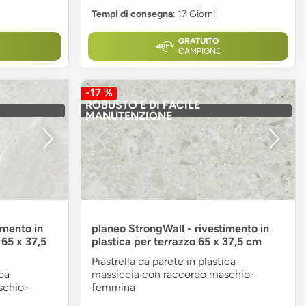
Tempi di consegna
: 17 Giorni
GRATUITO
CAMPIONE
-17 %
ROBUSTO E DI FACILE
MANUTENZIONE
imento in
planeo StrongWall - rivestimento in
 65 x 37,5
plastica per terrazzo 65 x 37,5 cm
Piastrella da parete in plastica
ica
massiccia con raccordo maschio-
schio-
femmina