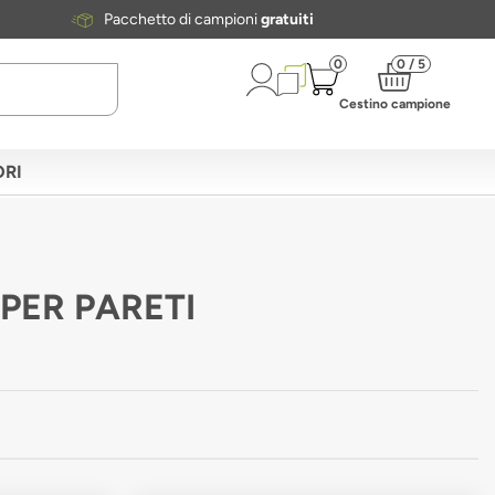
Pacchetto di campioni
gratuiti
0
0 / 5
Cestino campione
RI
 PER PARETI