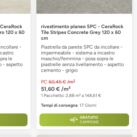
- CeraRock
rivestimento planeo SPC - CeraRock
aro 120 x 60
Tile Stripes Concrete Grey 120 x 60
cm
incollare -
Piastrella da parete SPC da incollare -
castro
impermeabile - sistema a incastro
pra le
maschio/femmina - posa sopra le
o - aspetto
piastrelle senza livellamento - aspetto
cemento - grigio
PC
60,45 €
/m²
51,60 €
/m²
1 Pacchetto: 2,88 m² a 148,61 €
Tempi di consegna
: 17 Giorni
GRATUITO
CAMPIONE