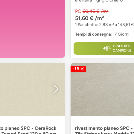
PC
60,45 €
/m²
51,60 €
/m²
1 Pacchetto: 2,88 m² a 148,61 €
Tempi di consegna
: 17 Giorni
GRATUITO
CAMPIONE
-15 %
to planeo SPC - CeraRock
rivestimento planeo SPC 
es Tweed Sand 120 x 60 cm
Tile Stripes Ivory Marble 