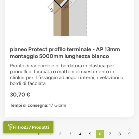
planeo Protect profilo terminale - AP 13mm
montaggio 5000mm lunghezza bianco
Profilo di raccordo e di bordatura in plastica per
pannelli di facciata o mattoni di rivestimento in
clinker per il fissaggio ad angoli interni, rivelazioni o
bordi di facciata
30,70 €
Tempi di consegna
: 17 Giorni
Filtro
237 Prodotti
Precedente
1
2
3
4
5
6
7
8
9