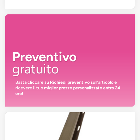
Preventivo
gratuito
Basta cliccare su
Richiedi preventivo
sull’articolo e
ricevere il tuo
miglior prezzo personalizzato entro 24
ore!