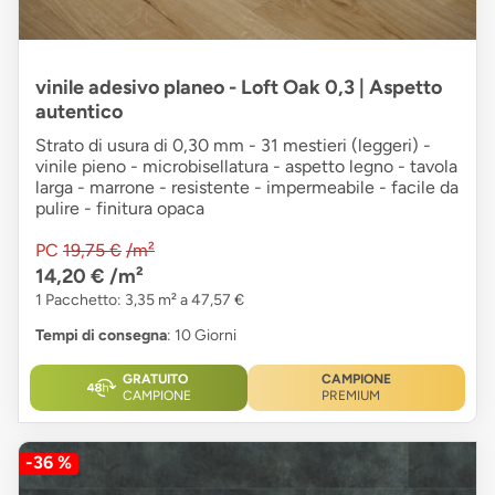
vinile adesivo planeo - Loft Oak 0,3 | Aspetto
autentico
Strato di usura di 0,30 mm - 31 mestieri (leggeri) -
vinile pieno - microbisellatura - aspetto legno - tavola
larga - marrone - resistente - impermeabile - facile da
pulire - finitura opaca
PC
19,75 €
/m²
14,20 €
/m²
1 Pacchetto: 3,35 m² a 47,57 €
Tempi di consegna
: 10 Giorni
GRATUITO
CAMPIONE
CAMPIONE
PREMIUM
-36 %