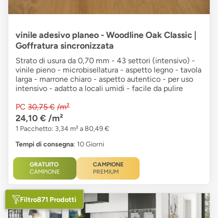
vinile adesivo planeo - Woodline Oak Classic |
Goffratura sincronizzata
Strato di usura da 0,70 mm - 43 settori (intensivo) -
vinile pieno - microbisellatura - aspetto legno - tavola
larga - marrone chiaro - aspetto autentico - per uso
intensivo - adatto a locali umidi - facile da pulire
PC
30,75 €
/m²
24,10 €
/m²
1 Pacchetto: 3,34 m² a 80,49 €
Tempi di consegna
: 10 Giorni
GRATUITO
CAMPIONE
CAMPIONE
PREMIUM
Filtro
871 Prodotti
-34 %