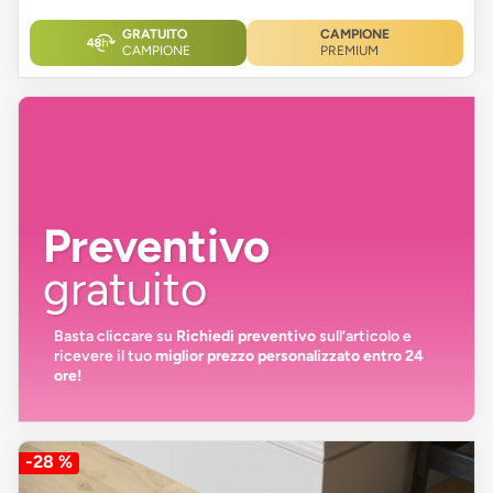
GRATUITO
CAMPIONE
CAMPIONE
PREMIUM
Preventivo
gratuito
Basta cliccare su
Richiedi preventivo
sull’articolo e
ricevere il tuo
miglior prezzo personalizzato entro 24
ore!
-28 %