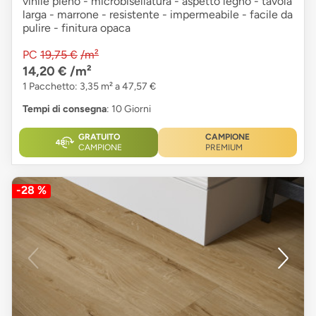
vinile pieno - microbisellatura - aspetto legno - tavola
larga - marrone - resistente - impermeabile - facile da
pulire - finitura opaca
PC
19,75 €
/m²
14,20 €
/m²
1 Pacchetto: 3,35 m² a 47,57 €
Tempi di consegna
: 10 Giorni
GRATUITO
CAMPIONE
CAMPIONE
PREMIUM
-28 %