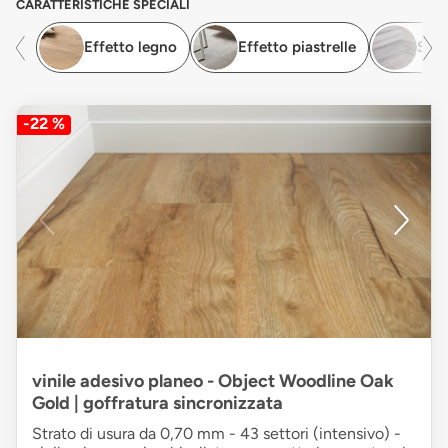
CARATTERISTICHE SPECIALI
Effetto legno
Effetto piastrelle
Spin
-22 %
vinile adesivo planeo - Object Woodline Oak
Gold | goffratura sincronizzata
Strato di usura da 0,70 mm - 43 settori (intensivo) -