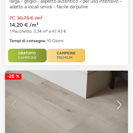
larga - grigio - aspetto autentico - per uso intensivo -
adatto a locali umidi - facile da pulire
PC
30,75 €
/m²
14,20 €
/m²
1 Pacchetto: 3,34 m² a 47,43 €
Tempi di consegna
: 10 Giorni
GRATUITO
CAMPIONE
CAMPIONE
PREMIUM
-28 %