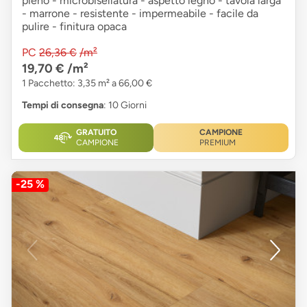
pieno - microbisellatura - aspetto legno - tavola larga
- marrone - resistente - impermeabile - facile da
pulire - finitura opaca
PC
26,36 €
/m²
19,70 €
/m²
1 Pacchetto: 3,35 m² a 66,00 €
Tempi di consegna
: 10 Giorni
GRATUITO
CAMPIONE
CAMPIONE
PREMIUM
-25 %