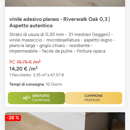
vinile adesivo planeo - Riverwalk Oak 0,3 |
Aspetto autentico
Strato di usura di 0,30 mm - 31 mestieri (leggeri) -
vinile massiccio - microbisellatura - aspetto legno -
plancia larga - grigio chiaro - resistente -
impermeabile - facile da pulire - finitura opaca
PC
19,75 €
/m²
14,20 €
/m²
1 Pacchetto: 3,35 m² a 47,57 €
Tempi di consegna
: 10 Giorni
GRATUITO
CAMPIONE
CAMPIONE
PREMIUM
-28 %