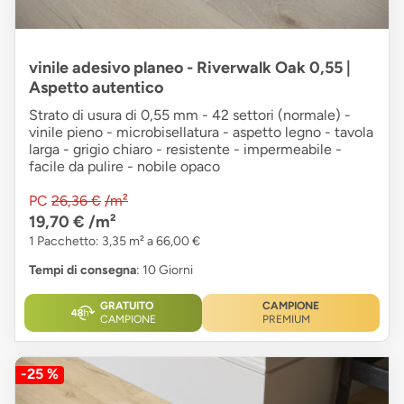
vinile adesivo planeo - Riverwalk Oak 0,55 |
Aspetto autentico
Strato di usura di 0,55 mm - 42 settori (normale) -
vinile pieno - microbisellatura - aspetto legno - tavola
larga - grigio chiaro - resistente - impermeabile -
facile da pulire - nobile opaco
PC
26,36 €
/m²
19,70 €
/m²
1 Pacchetto: 3,35 m² a 66,00 €
Tempi di consegna
: 10 Giorni
GRATUITO
CAMPIONE
CAMPIONE
PREMIUM
-25 %