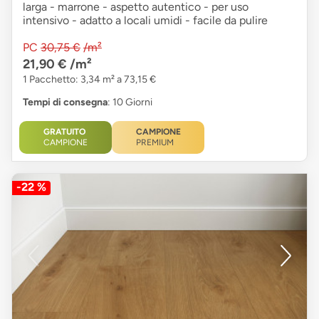
larga - marrone - aspetto autentico - per uso
intensivo - adatto a locali umidi - facile da pulire
PC
30,75 €
/m²
21,90 €
/m²
1 Pacchetto: 3,34 m² a 73,15 €
Tempi di consegna
: 10 Giorni
GRATUITO
CAMPIONE
CAMPIONE
PREMIUM
-22 %