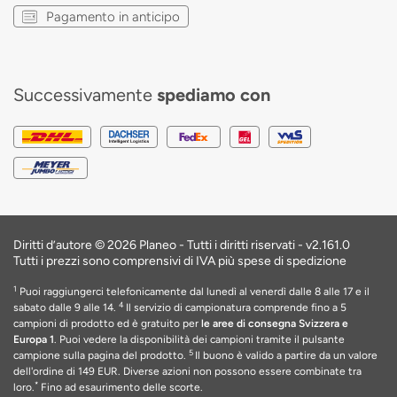
Pagamento in anticipo
Successivamente
spediamo con
Diritti d’autore © 2026 Planeo - Tutti i diritti riservati -
v2.161.0
Tutti i prezzi sono comprensivi di IVA più spese di spedizione
1
Puoi raggiungerci telefonicamente dal lunedì al venerdì dalle 8 alle 17 e il
4
sabato dalle 9 alle 14.
Il servizio di campionatura comprende fino a 5
campioni di prodotto ed è gratuito per
le aree di consegna Svizzera e
Europa 1
. Puoi vedere la disponibilità dei campioni tramite il pulsante
5
campione sulla pagina del prodotto.
Il buono è valido a partire da un valore
dell'ordine di 149 EUR
. Diverse azioni non possono essere combinate tra
*
loro.
Fino ad esaurimento delle scorte
.