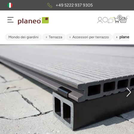
+49 5222 937 9305
0
planeo c
Mondo dei giardini
Terrazza
Accessori per terrazzo