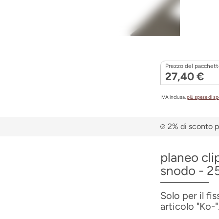
Prezzo del pacchett
27,40 €
IVA inclusa,
più spese di s
2% di sconto p
planeo cli
snodo - 25
Solo per il f
articolo "Ko-"