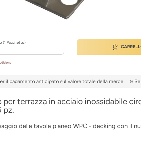
o (1 Pacchetto):
CARRELL
pedizione
er il pagamento anticipato sul valore totale della merce
Ser
p per terrazza in acciaio inossidabile ci
 pz.
issaggio delle tavole planeo WPC - decking con il n
.