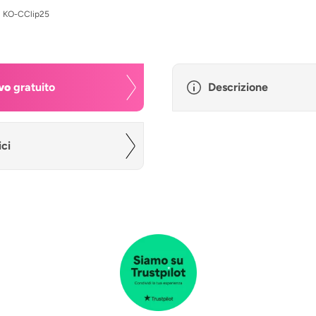
:
KO-CClip25
vo
gratuito
Descrizione
ici