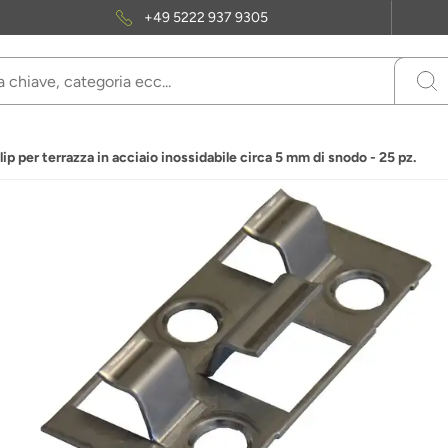
+49 5222 937 9305
lip per terrazza in acciaio inossidabile circa 5 mm di snodo - 25 pz.