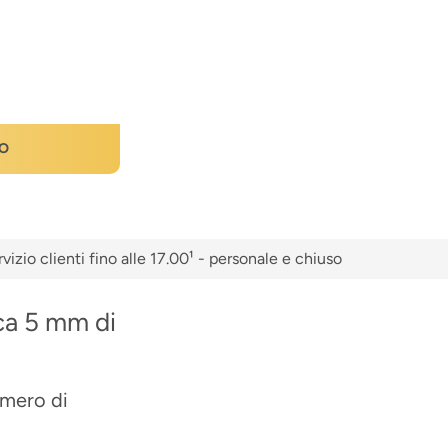
O
vizio clienti fino alle 17.00¹ - personale e chiuso
rca 5 mm di
umero di