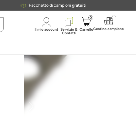
Pacchetto di campioni
gratuiti
0
Cestino campione
Il mio account
Servizio &
Carrello
Contatti